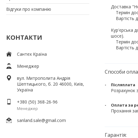
Доставка "Н
Відгуки про компанію
    Термін доставки: 1-3 дні.

    Вартість доставки: від 60 грн.

Кур'єрська д
шосе).

КОНТАКТИ
    Термін доставки: 1-3 дні.

    Вартість доставки: від 95 грн. 

Сантех Країна
Менеджер
Способи опл
вул. Митрополита Андрія
Шептицького, б. 20 46000, Київ,
Післяплата
Україна
Розрахунок з
+380 (50) 368-26-96
Оплата за р
Менеджер
Прохання зап
sanland.sale@gmail.com
Гарантія: