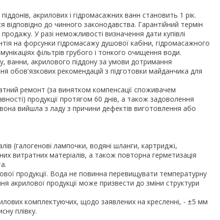
піддонів, акрилових і гідромасажних ванн становить 1 рік.
я відповідно до чинного законодавства. Гарантійний термін
 продажу. У разі неможливості визначення дати купівлі
нтія на форсунки гідромасажу душової кабіни, гідромасажного
унікаціях фільтрів грубого і тонкого очищення води.
у, ванни, акрилового піддону за умови дотримання
ння обов'язкових рекомендацій з підготовки майданчика для
латний ремонт (за винятком компенсації споживачем
вності) продукції протягом 60 днів, а також задоволення
вона вийшла з ладу з причини дефектів виготовлення або
лів (галогенові лампочки, водяні шланги, картриджі,
ійних витратних матеріалів, а також повторна герметизація
а.
ової продукції. Вода не повинна перевищувати температурну
ня акрилової продукції може призвести до зміни структури
рилових комплектуючих, щодо заявлених на кресленні, - ±5 мм
сну плівку.