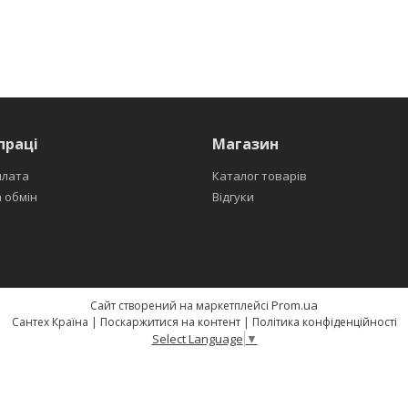
праці
Магазин
плата
Каталог товарів
 обмін
Відгуки
Prom.ua
Сайт створений на маркетплейсі
Сантех Країна |
Поскаржитися на контент
|
Політика конфіденційності
Select Language
▼