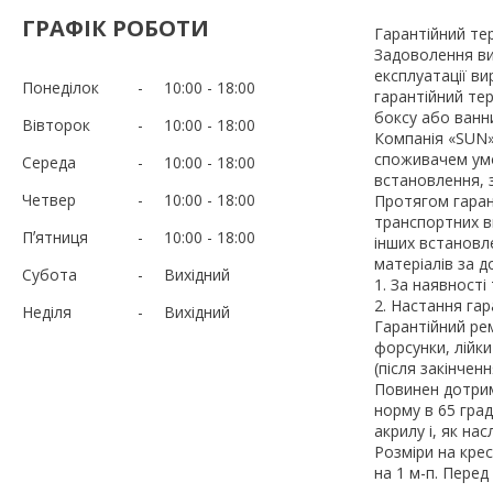
ГРАФІК РОБОТИ
Гарантійний тер
Задоволення ви
експлуатації ви
Понеділок
10:00
18:00
гарантійний те
боксу або ванн
Вівторок
10:00
18:00
Компанія «SUN»
споживачем умо
Середа
10:00
18:00
встановлення, з
Четвер
10:00
18:00
Протягом гаран
транспортних в
Пʼятниця
10:00
18:00
інших встановл
матеріалів за 
Субота
Вихідний
1. За наявності
2. Настання гар
Неділя
Вихідний
Гарантійний рем
форсунки, лійки
(після закінчен
Повинен дотрим
норму в 65 гра
акрилу і, як нас
Розміри на крес
на 1 м-п. Пере