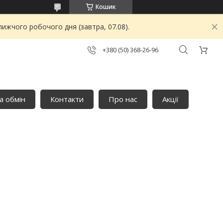
Кошик
ижчого робочого дня (завтра, 07.08).
+380 (50) 368-26-96
а обмін
Контакти
Про нас
Акції