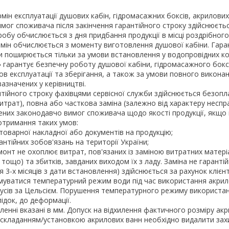
мін експлуатації душових кабін, гідромасажних боксів, акрилових 
мог споживача після закінчення гарантійного строку здійснюєтьс
робу обчислюється з дня придбання продукції в місці роздрібного
рмін обчислюється з моменту виготовлення душової кабіни. Гара
и поширюється тільки за умови встановлення у водопровідних ком
 гарантує безпечну роботу душової кабіни, гідромасажного бокс
в експлуатації та зберігання, а також за умови повного викона
азначених у керівництві.
тійного строку фахівцями сервісної служби здійснюється безоп
итрат), повна або часткова заміна (залежно від характеру неспра
ених законодавчо вимог споживача щодо якості продукції, якщо 
дотримання таких умов:
 товарної накладної або документів на продукцію;
антійних зобов'язань на території України;
онт не охоплює витрат, пов'язаних із заміною витратних матеріа
 тощо) та збитків, завданих виходом їх з ладу. Заміна не гарант
ня 3-х місяців з дати встановлення) здійснюється за рахунок клієнт
уватися температурний режим води під час використання акрил
дусів за Цельсієм. Порушення температурного режиму використан
лідок, до деформації.
ленні вказані в мм. Допуск на відхилення фактичного розміру ак
д складанням/установкою акрилових ванн необхідно видалити захи