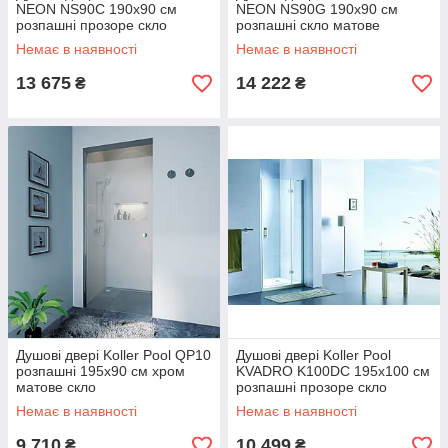
NEON NS90C 190х90 см
NEON NS90G 190х90 см
розпашні прозоре скло
розпашні скло матове
Немає в наявності
Немає в наявності
13 675
14 222
₴
₴
Душові двері Koller Pool QP10
Душові двері Koller Pool
розпашні 195х90 см хром
KVADRO K100DC 195х100 см
матове скло
розпашні прозоре скло
Немає в наявності
Немає в наявності
9 710
10 499
₴
₴