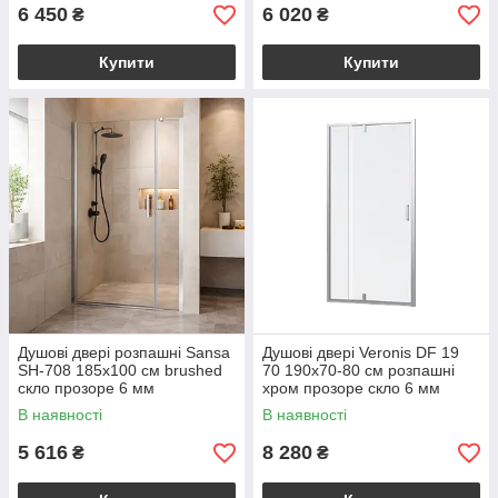
6 450
6 020
₴
₴
Купити
Купити
Душові двері розпашні Sansa
Душові двері Veronis DF 19
SH-708 185х100 см brushed
70 190х70-80 см розпашні
скло прозоре 6 мм
хром прозоре скло 6 мм
В наявності
В наявності
5 616
8 280
₴
₴