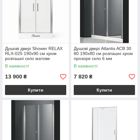
Душові двері Shower RELAX
Душові двері Atlantis ACB 30
RLX-025 190х90 см хром
80 190х80 см розпашні хром
розпашні скло матове
прозоре скло 6 мм
В наявності
В наявності
13 900
7 820
₴
₴
Купити
Купити