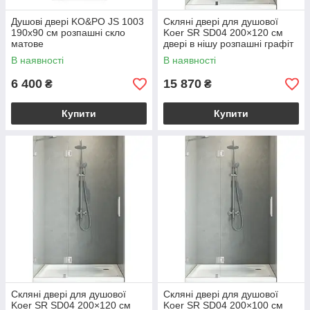
Душові двері KO&PO JS 1003
Скляні двері для душової
190х90 см розпашні скло
Koer SR SD04 200×120 см
матове
двері в нішу розпашні графіт
скло прозоре 10 мм
В наявності
В наявності
перегородки для душу
6 400
15 870
₴
₴
Купити
Купити
Скляні двері для душової
Скляні двері для душової
Koer SR SD04 200×120 см
Koer SR SD04 200×100 см