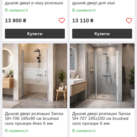
душові двері в нішу розпашні
душові двері для ніші
хром скло прозоре 10 мм
розпашні хром скло прозоре
В наявності
В наявності
перегородки для душу
10мм перегородки для душу
13 800
13 110
₴
₴
Купити
Купити
Душові двері розпашні Sansa
Душові двері розпашні Sansa
SH-706 185х90 см brushed
SH-707 185х100 см brushed
скло прозоре-lines 6 мм
скло прозоре 6 мм
В наявності
В наявності