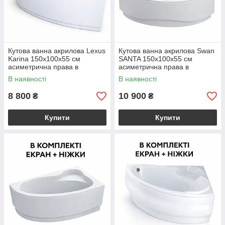
Кутова ванна акрилова Lexus
Кутова ванна акрилова Swan
Karina 150x100х55 см
SANTA 150x100х55 см
асиметрична права в
асиметрична права в
комплекті ніжки та екран для
комплекті ніжки та екран для
В наявності
В наявності
ванни
ванни
8 800
10 900
₴
₴
Купити
Купити