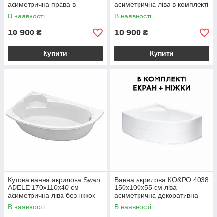
асиметрична права в
асиметрична ліва в комплекті
комплекті ніжки та екран для
ніжки та екран для ванни
В наявності
В наявності
ванни
10 900
10 900
₴
₴
Купити
Купити
Кутова ванна акрилова Swan
Ванна акрилова KO&PO 4038
ADELE 170x110х40 см
150х100х55 см ліва
асиметрична ліва без ніжок
асиметрична декоративна
та екрану
панель залізний каркас
В наявності
В наявності
залізні ніжки