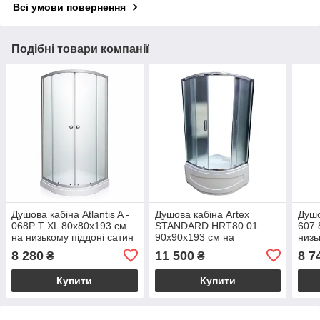
Всі умови повернення
Подібні товари компанії
Душова кабіна Atlantis A -
Душова кабіна Artex
Душо
068P T XL 80х80х193 см
STANDARD HRT80 01
607 
на низькому піддоні сатин
90х90х193 см на
низь
матове скло розсувні двері
глибокому піддоні матове
мато
8 280
11 500
8 7
₴
₴
скло розсувні двері
Купити
Купити