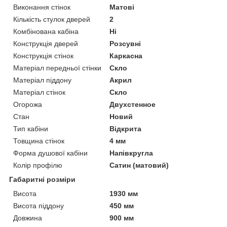
Виконання стінок
Матові
Кількість стулок дверей
2
Комбінована кабіна
Ні
Конструкція дверей
Розсувні
Конструкція стінок
Каркасна
Матеріал передньої стінки
Скло
Матеріал піддону
Акрил
Матеріал стінок
Скло
Огорожа
Двухстенное
Стан
Новий
Тип кабіни
Відкрита
Товщина стінок
4 мм
Форма душової кабіни
Напівкругла
Колір профілю
Сатин (матовий)
Габаритні розміри
Висота
1930 мм
Висота піддону
450 мм
Довжина
900 мм