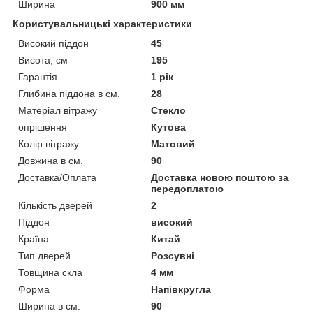
Ширина
900 мм
Користувальницькі характеристики
Високий піддон
45
Висота, см
195
Гарантія
1 рік
Глибина піддона в см.
28
Матеріал вітражу
Стекло
опрішення
Кутова
Колір вітражу
Матовий
Довжина в см.
90
Доставка/Оплата
Доставка новою поштою за
передоплатою
Кількість дверей
2
Піддон
високий
Країна
Китай
Тип дверей
Розсувні
Товщина скла
4 мм
Форма
Напівкругла
Ширина в см.
90