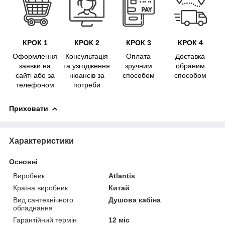
КРОК 1
КРОК 2
КРОК 3
КРОК 4
Оформлення
Консультація
Оплата
Доставка
заявки на
та узгодження
зручним
обраним
сайті або за
нюансів за
способом
способом
телефоном
потреби
Приховати
Характеристики
Основні
Виробник
Atlantis
Країна виробник
Китай
Вид сантехнічного
Душова кабіна
обладнання
Гарантійний термін
12 міс