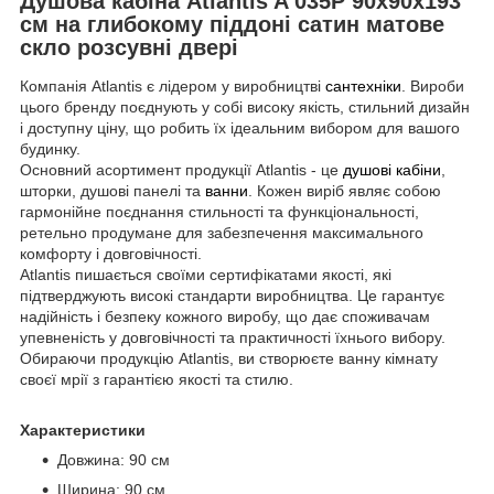
Душова кабіна Atlantis A 035P 90х90х193
см на глибокому піддоні сатин матове
скло розсувні двері
Компанія Atlantis є лідером у виробництві
сантехніки
. Вироби
цього бренду поєднують у собі високу якість, стильний дизайн
і доступну ціну, що робить їх ідеальним вибором для вашого
будинку.
Основний асортимент продукції Atlantis - це
душові кабіни
,
шторки, душові панелі та
ванни
. Кожен виріб являє собою
гармонійне поєднання стильності та функціональності,
ретельно продумане для забезпечення максимального
комфорту і довговічності.
Atlantis пишається своїми сертифікатами якості, які
підтверджують високі стандарти виробництва. Це гарантує
надійність і безпеку кожного виробу, що дає споживачам
упевненість у довговічності та практичності їхнього вибору.
Обираючи продукцію Atlantis, ви створюєте ванну кімнату
своєї мрії з гарантією якості та стилю.
Характеристики
Довжина: 90 см
Ширина: 90 см