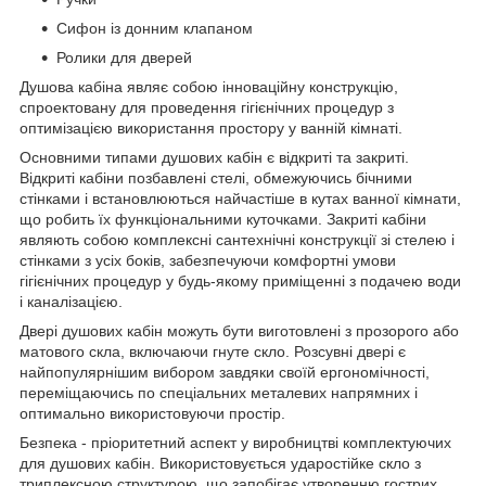
Сифон із донним клапаном
Ролики для дверей
Душова кабіна являє собою інноваційну конструкцію,
спроектовану для проведення гігієнічних процедур з
оптимізацією використання простору у ванній кімнаті.
Основними типами душових кабін є відкриті та закриті.
Відкриті кабіни позбавлені стелі, обмежуючись бічними
стінками і встановлюються найчастіше в кутах ванної кімнати,
що робить їх функціональними куточками. Закриті кабіни
являють собою комплексні сантехнічні конструкції зі стелею і
стінками з усіх боків, забезпечуючи комфортні умови
гігієнічних процедур у будь-якому приміщенні з подачею води
і каналізацією.
Двері душових кабін можуть бути виготовлені з прозорого або
матового скла, включаючи гнуте скло. Розсувні двері є
найпопулярнішим вибором завдяки своїй ергономічності,
переміщаючись по спеціальних металевих напрямних і
оптимально використовуючи простір.
Безпека - пріоритетний аспект у виробництві комплектуючих
для душових кабін. Використовується ударостійке скло з
триплексною структурою, що запобігає утворенню гострих