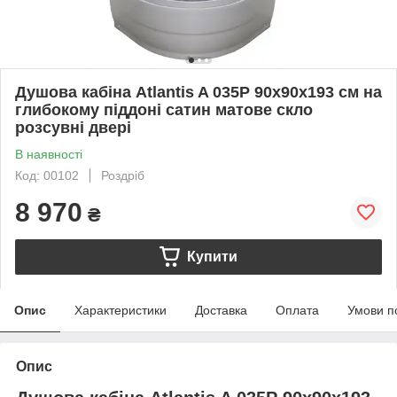
Душова кабіна Atlantis A 035P 90х90х193 см на
глибокому піддоні сатин матове скло
розсувні двері
В наявності
Код: 00102
Роздріб
8 970
₴
Купити
Опис
Характеристики
Доставка
Оплата
Умови п
Опис