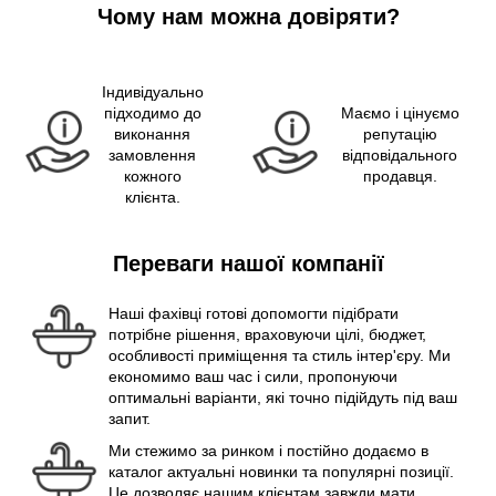
Чому нам можна довіряти?
Індивідуально
підходимо до
Маємо і цінуємо
виконання
репутацію
замовлення
відповідального
кожного
продавця.
клієнта.
Переваги нашої компанії
Наші фахівці готові допомогти підібрати
потрібне рішення, враховуючи цілі, бюджет,
особливості приміщення та стиль інтер'єру. Ми
економимо ваш час і сили, пропонуючи
оптимальні варіанти, які точно підійдуть під ваш
запит.
Ми стежимо за ринком і постійно додаємо в
каталог актуальні новинки та популярні позиції.
Це дозволяє нашим клієнтам завжди мати