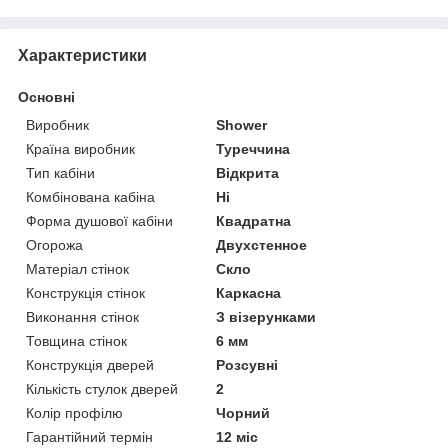
Характеристики
Основні
Виробник
Shower
Країна виробник
Туреччина
Тип кабіни
Відкрита
Комбінована кабіна
Ні
Форма душової кабіни
Квадратна
Огорожа
Двухстенное
Матеріал стінок
Скло
Конструкція стінок
Каркасна
Виконання стінок
З візерунками
Товщина стінок
6 мм
Конструкція дверей
Розсувні
Кількість стулок дверей
2
Колір профілю
Чорний
Гарантійний термін
12 міс