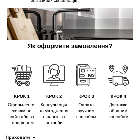
без зайвих складнощів.
Як оформити замовлення?
КРОК 1
КРОК 2
КРОК 3
КРОК 4
Оформлення
Консультація
Оплата
Доставка
заявки на
та узгодження
зручним
обраним
сайті або за
нюансів за
способом
способом
телефоном
потреби
Приховати