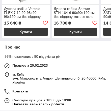
Душова кабіна Veronis
Душова кабіна Shower
Душо
FLEX 7 12 90-98х90-
STN-164-6 90х90х190 см
SAT
98х190 см без піддону
без піддону матове скло
90х9
прозоре скло розсувні
розсувні двері
напі
15 640
16 700
14 
₴
₴
двері
скло
Купити
Купити
Про нас
86% позитивних з 80 відгуків за рік
Працює з 20.02.2023
м. Київ
вул. Митрополита Андрія Шептицького, б. 20 46000, Київ,
Україна
Контакти
Сьогодні працює з 10:00 до 18:00
Показати весь графік роботи