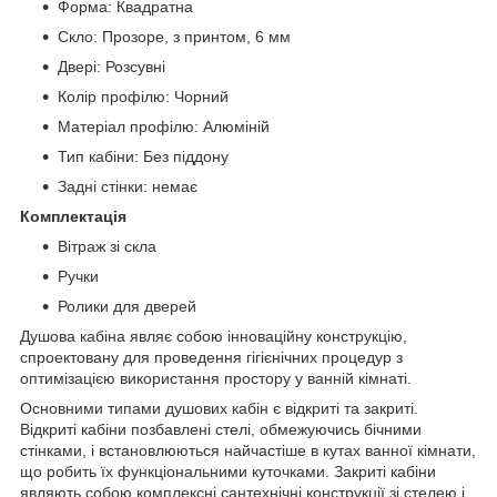
Форма: Квадратна
Скло: Прозоре, з принтом, 6 мм
Двері: Розсувні
Колір профілю: Чорний
Матеріал профілю: Алюміній
Тип кабіни: Без піддону
Задні стінки: немає
Комплектація
Вітраж зі скла
Ручки
Ролики для дверей
Душова кабіна являє собою інноваційну конструкцію,
спроектовану для проведення гігієнічних процедур з
оптимізацією використання простору у ванній кімнаті.
Основними типами душових кабін є відкриті та закриті.
Відкриті кабіни позбавлені стелі, обмежуючись бічними
стінками, і встановлюються найчастіше в кутах ванної кімнати,
що робить їх функціональними куточками. Закриті кабіни
являють собою комплексні сантехнічні конструкції зі стелею і