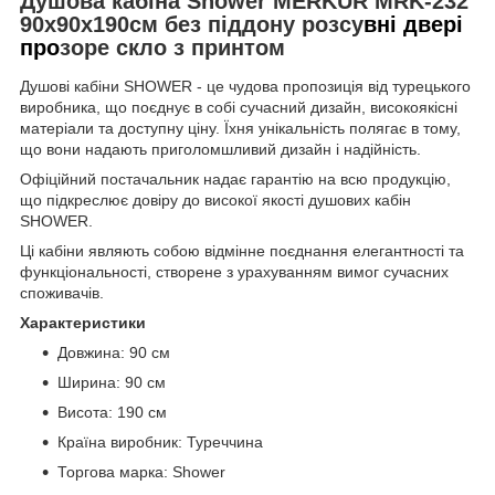
Душова кабіна Shower MERKUR MRK-232
90х90х190см без піддону розсу
вні двері
про
зоре скло з принтом
Душові кабіни SHOWER - це чудова пропозиція від турецького
виробника, що поєднує в собі сучасний дизайн, високоякісні
матеріали та доступну ціну. Їхня унікальність полягає в тому,
що вони надають приголомшливий дизайн і надійність.
Офіційний постачальник надає гарантію на всю продукцію,
що підкреслює довіру до високої якості душових кабін
SHOWER.
Ці кабіни являють собою відмінне поєднання елегантності та
функціональності, створене з урахуванням вимог сучасних
споживачів.
Характеристики
Довжина: 90 см
Ширина: 90 см
Висота: 190 см
Країна виробник: Туреччина
Торгова марка: Shower