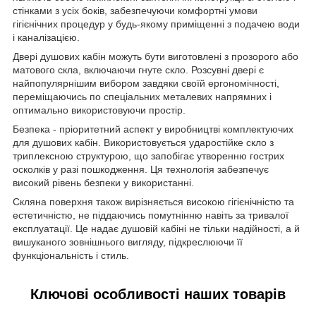
стінками з усіх боків, забезпечуючи комфортні умови
гігієнічних процедур у будь-якому приміщенні з подачею води
і каналізацією.
Двері душових кабін можуть бути виготовлені з прозорого або
матового скла, включаючи гнуте скло. Розсувні двері є
найпопулярнішим вибором завдяки своїй ергономічності,
переміщаючись по спеціальних металевих напрямних і
оптимально використовуючи простір.
Безпека - пріоритетний аспект у виробництві комплектуючих
для душових кабін. Використовується ударостійке скло з
триплексною структурою, що запобігає утворенню гострих
осколків у разі пошкодження. Ця технологія забезпечує
високий рівень безпеки у використанні.
Скляна поверхня також вирізняється високою гігієнічністю та
естетичністю, не піддаючись помутнінню навіть за тривалої
експлуатації. Це надає душовій кабіні не тільки надійності, а й
вишуканого зовнішнього вигляду, підкреслюючи її
функціональність і стиль.
Ключові особливості наших товарів