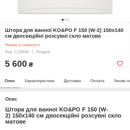
Штора для ванної KO&PO F 150 (W-2) 150х140
см двосекційні розсувні скло матове
Немає в наявності
Код: C10646
Роздріб
5 600
₴
Опис
Характеристики
Доставка
Оплата
Умови п
Опис
Штора для ванної KO&PO F 150 (W-
2) 150х140 см двосекційні розсувні скло
матове