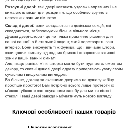
Розсувні двері:
такі двері ковзають уздовж напрямних і не
вимагають місця для розкриття, що особливо зручно в
невеликих
ванних
кімнатах.
Складні двері:
вони складаються з декількох секцій, які
складаються, забезпечуючи більше вільного місця.
Душові двері-штори - це не тільки практичне рішення для
вашої ванної, а й стильний акцент, який перетворить ваш
інтер'єр. Вони виконують ті ж функції, що і звичайні штори,
захищаючи кімнату від водних бризок і створюючи затишні
зони у вашій ванній кімнаті.
Але, якщо раніше м'які шторки могли бути нудним елементом
декору, то скляні душові двері одразу привертають увагу своїм
сучасним і вишуканим виглядом.
Ба більше, догляд за скляними дверима на душову кабіну
простіше простого! Вам потрібно всього лише протерти їх
м'якою губкою із застосуванням засобу для миття вікон і
стекол, і ваші двері завжди набуватимуть нового вигляду!
Ключові особливості наших товарів
Широкий асортимент