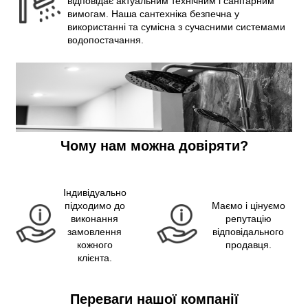
відповідає актуальним технічним і санітарним
вимогам. Наша сантехніка безпечна у
використанні та сумісна з сучасними системами
водопостачання.
Чому нам можна довіряти?
Індивідуально
підходимо до
Маємо і цінуємо
виконання
репутацію
замовлення
відповідального
кожного
продавця.
клієнта.
Переваги нашої компанії