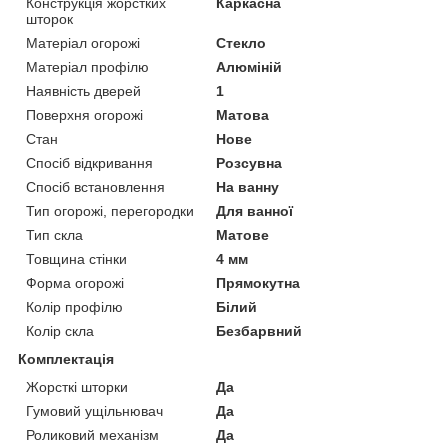
Конструкція жорстких
Каркасна
шторок
Матеріал огорожі
Стекло
Матеріал профілю
Алюміній
Наявність дверей
1
Поверхня огорожі
Матова
Стан
Нове
Спосіб відкривання
Розсувна
Спосіб встановлення
На ванну
Тип огорожі, перегородки
Для ванної
Тип скла
Матове
Товщина стінки
4 мм
Форма огорожі
Прямокутна
Колір профілю
Білий
Колір скла
Безбарвний
Комплектація
Жорсткі шторки
Да
Гумовий ущільнювач
Да
Роликовий механізм
Да