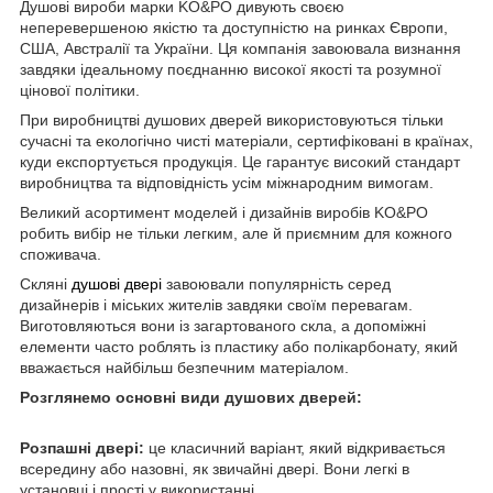
Душові вироби марки KO&PO дивують своєю
неперевершеною якістю та доступністю на ринках Європи,
США, Австралії та України. Ця компанія завоювала визнання
завдяки ідеальному поєднанню високої якості та розумної
цінової політики.
При виробництві душових дверей використовуються тільки
сучасні та екологічно чисті матеріали, сертифіковані в країнах,
куди експортується продукція. Це гарантує високий стандарт
виробництва та відповідність усім міжнародним вимогам.
Великий асортимент моделей і дизайнів виробів KO&PO
робить вибір не тільки легким, але й приємним для кожного
споживача.
Скляні
душові двері
завоювали популярність серед
дизайнерів і міських жителів завдяки своїм перевагам.
Виготовляються вони із загартованого скла, а допоміжні
елементи часто роблять із пластику або полікарбонату, який
вважається найбільш безпечним матеріалом.
Розглянемо основні види душових дверей:
Розпашні двері:
це класичний варіант, який відкривається
всередину або назовні, як звичайні двері. Вони легкі в
установці і прості у використанні.