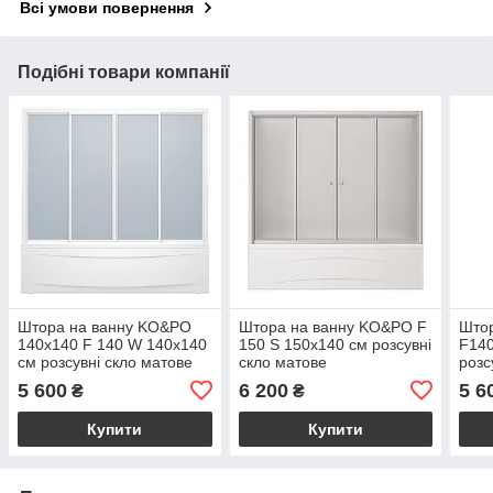
Всі умови повернення
Подібні товари компанії
Штора на ванну KO&PO
Штора на ванну KO&PO F
Што
140х140 F 140 W 140х140
150 S 150х140 см розсувні
F140
см розсувні скло матове
скло матове
розс
5 600
6 200
5 6
₴
₴
Купити
Купити