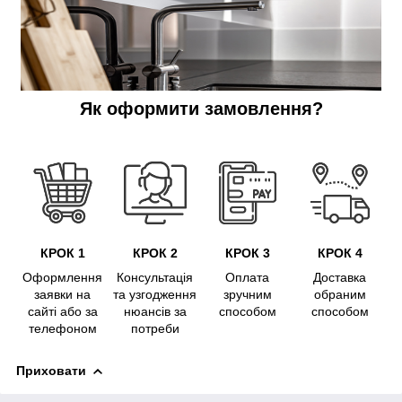
Як оформити замовлення?
КРОК 1
КРОК 2
КРОК 3
КРОК 4
Оформлення
Консультація
Оплата
Доставка
заявки на
та узгодження
зручним
обраним
сайті або за
нюансів за
способом
способом
телефоном
потреби
Приховати