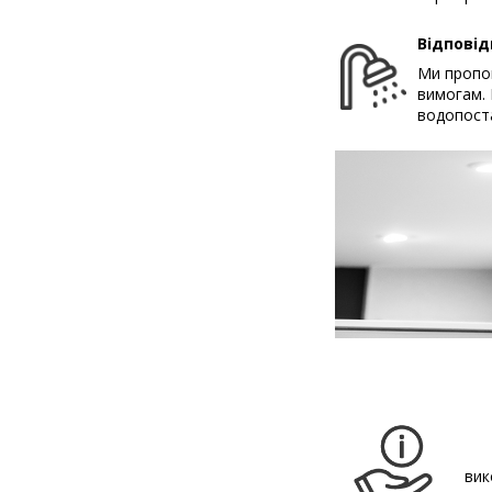
Відповід
Ми пропон
вимогам. 
водопост
вик