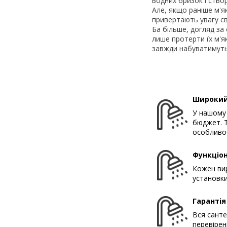
водних бризок і створ
Але, якщо раніше м'я
привертають увагу св
Ба більше, догляд за
лише протерти їх м'як
завжди набуватимуть
Широкий
У нашому 
бюджет. Т
особливос
Функціон
Кожен вир
установки
Гарантія
Вся санте
перевірен