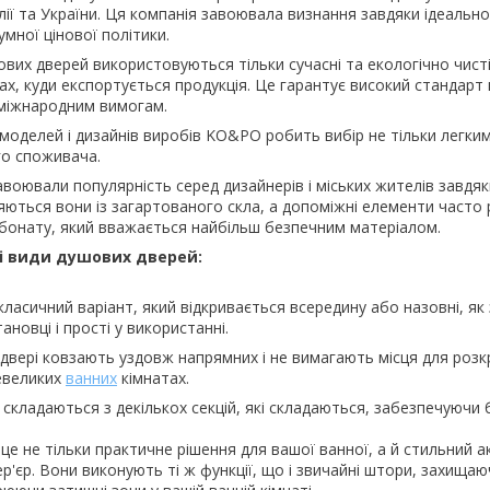
ії та України. Ця компанія завоювала визнання завдяки ідеаль
умної цінової політики.
вих дверей використовуються тільки сучасні та екологічно чисті
нах, куди експортується продукція. Це гарантує високий стандар
м міжнародним вимогам.
оделей і дизайнів виробів KO&PO робить вибір не тільки легким
о споживача.
воювали популярність серед дизайнерів і міських жителів завдяк
ються вони із загартованого скла, а допоміжні елементи часто 
рбонату, який вважається найбільш безпечним матеріалом.
і види душових дверей:
класичний варіант, який відкривається всередину або назовні, як
тановці і прості у використанні.
 двері ковзають уздовж напрямних і не вимагають місця для роз
евеликих
ванних
кімнатах.
складаються з декількох секцій, які складаються, забезпечуючи 
 це не тільки практичне рішення для вашої ванної, а й стильний а
р'єр. Вони виконують ті ж функції, що і звичайні штори, захищаюч