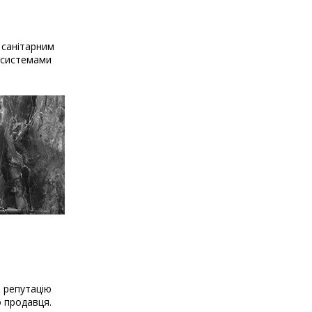
 санітарним
и системами
о репутацію
о продавця.