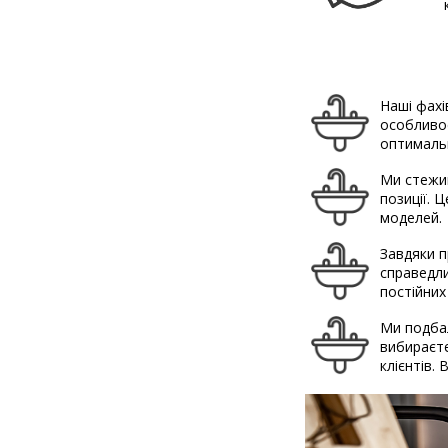
Наші фахі
особливос
оптимальн
Ми стежим
позиції. 
моделей.
Завдяки п
справедли
постійних
Ми подбал
вибираєте
клієнтів.