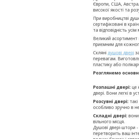
Європи, США, Австрал
високої якості та роз
При виробництві душо
сертифіковані в краї
та відповідність усі
Великий асортимент м
приємним для кожног
Скляні
душові двері
за
перевагам. Виготовля
пластику або поліка
Розглянемо основн
Розпашні двері:
це 
двері. Вони легкі в ус
Розсувні двері:
такі
особливо зручно в н
Складні двері:
вони 
вільного місця.
Душові двері-штори -
перетворить ваш інте