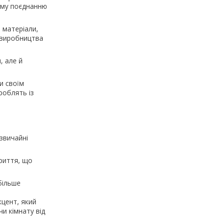
ному поєднанню
 матеріали,
т виробництва
, але й
и своїм
роблять із
 звичайні
криття, що
більше
кцент, який
и кімнату від