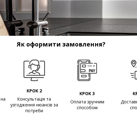
Як оформити замовлення?
КРОК 2
КРОК 3
К
 на
Консультація та
Оплата зручним
Достав
узгодження нюансів за
способом
сп
потреби