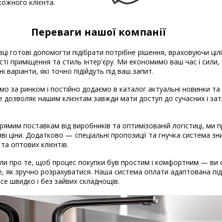
кожного клієнта.
Переваги нашої компанії
вці готові допомогти підібрати потрібне рішення, враховуючи ціл
ті приміщення та стиль інтер'єру. Ми економимо ваш час і сили
і варіанти, які точно підійдуть під ваш запит.
о за ринком і постійно додаємо в каталог актуальні новинки та
Це дозволяє нашим клієнтам завжди мати доступ до сучасних і за
рямим поставкам від виробників та оптимізованій логістиці, ми
ві ціни. Додатково — спеціальні пропозиції та гнучка система з
 та оптових клієнтів.
и про те, щоб процес покупки був простим і комфортним — ви 
, як зручно розрахуватися. Наша система оплати адаптована під 
 Все швидко і без зайвих складнощів.