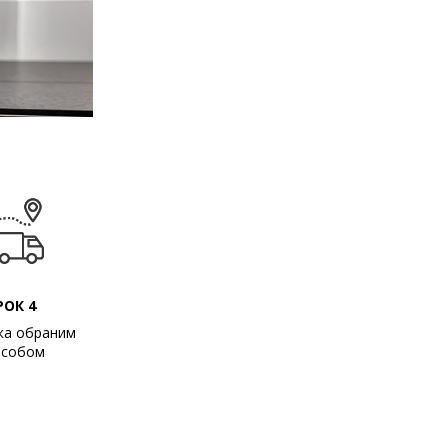
РОК 4
ка обраним
особом