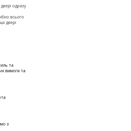
 двері одразу
рібно всього
ші двері
тиль та
ьні вимоги та
ота
ємо з