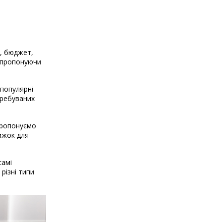
і, бюджет,
, пропонуючи
 популярні
требуваних
 пропонуємо
нижок для
самі
різні типи