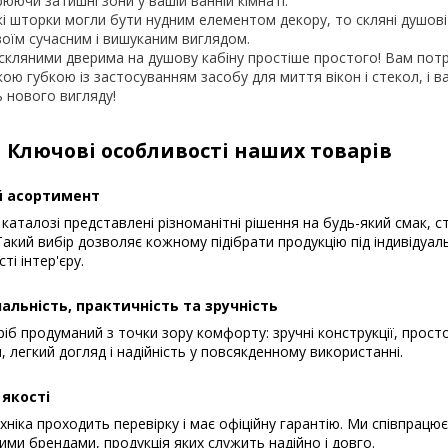
юючи затишні зони у вашій ванній кімнаті.
кі шторки могли бути нудним елементом декору, то скляні душові
оїм сучасним і вишуканим виглядом.
 скляними дверима на душову кабіну простіше простого! Вам пот
ою губкою із застосуванням засобу для миття вікон і стекол, і ва
 нового вигляду!
Ключові особливості наших товарів
 асортимент
каталозі представлені різноманітні рішення на будь-який смак, с
акий вибір дозволяє кожному підібрати продукцію під індивідуал
ті інтер'єру.
альність, практичність та зручність
іб продуманий з точки зору комфорту: зручні конструкції, прост
, легкий догляд і надійність у повсякденному використанні.
 якості
хніка проходить перевірку і має офіційну гарантію. Ми співпрацю
ими брендами, продукція яких служить надійно і довго.