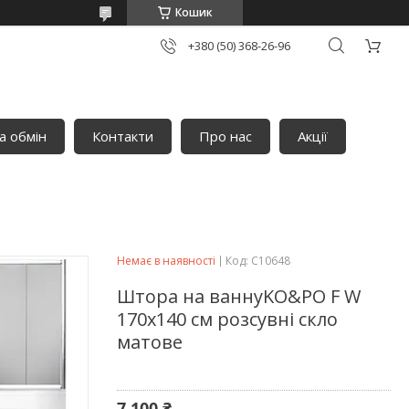
Кошик
+380 (50) 368-26-96
а обмін
Контакти
Про нас
Акції
Немає в наявності
Код:
C10648
Штора на ваннуKO&PO F W
170х140 см розсувні скло
матове
7 100 ₴