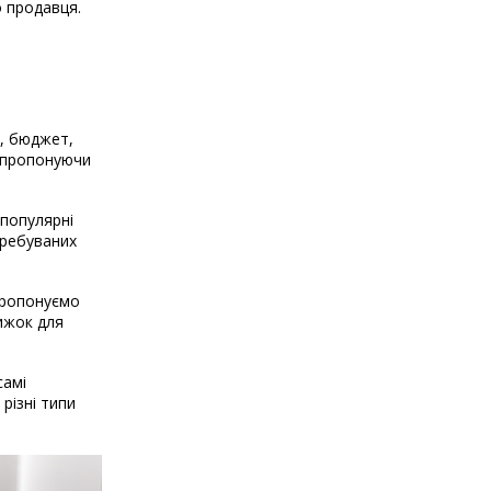
о продавця.
і, бюджет,
, пропонуючи
 популярні
требуваних
 пропонуємо
нижок для
самі
різні типи