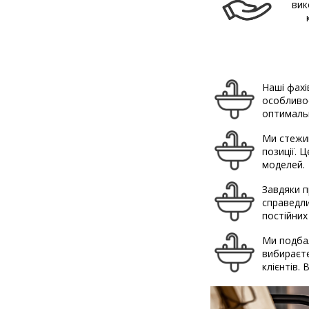
вик
Наші фахі
особливос
оптимальн
Ми стежим
позиції. 
моделей.
Завдяки п
справедли
постійних
Ми подбал
вибираєте
клієнтів.