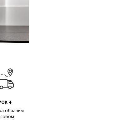
РОК 4
ка обраним
особом