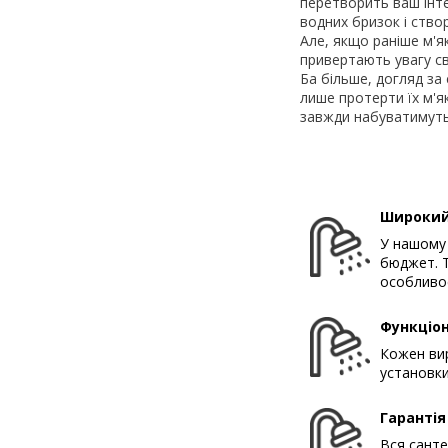
перетворить ваш інте
водних бризок і створ
Але, якщо раніше м'я
привертають увагу св
Ба більше, догляд за
лише протерти їх м'як
завжди набуватимуть
Широкий
У нашому 
бюджет. Т
особливос
Функціон
Кожен вир
установки
Гарантія
Вся санте