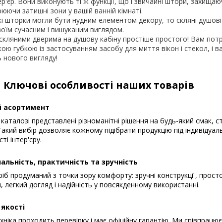
р'єр. Вони виконують ті ж функції, що і звичайні штори, захищаюч
юючи затишні зони у вашій ванній кімнаті.
кі шторки могли бути нудним елементом декору, то скляні душові
оїм сучасним і вишуканим виглядом.
 скляними дверима на душову кабіну простіше простого! Вам пот
ою губкою із застосуванням засобу для миття вікон і стекол, і ва
 нового вигляду!
Ключові особливості наших товарів
 асортимент
каталозі представлені різноманітні рішення на будь-який смак, с
акий вибір дозволяє кожному підібрати продукцію під індивідуал
ті інтер'єру.
альність, практичність та зручність
іб продуманий з точки зору комфорту: зручні конструкції, прост
, легкий догляд і надійність у повсякденному використанні.
 якості
хніка проходить перевірку і має офіційну гарантію. Ми співпрацю