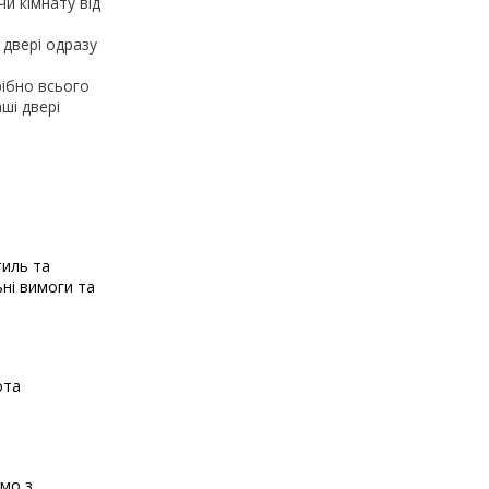
и кімнату від
 двері одразу
рібно всього
ші двері
тиль та
ьні вимоги та
ота
ємо з