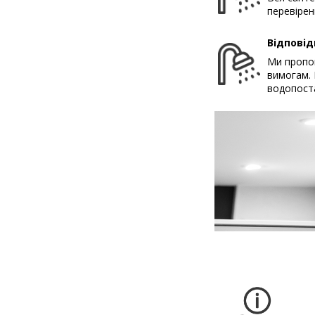
перевірен
Відповід
Ми пропон
вимогам. 
водопост