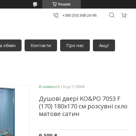
Кошик
+380 (50) 368-26-96
а обмін
Контакти
Про нас
Акції
В наявності
Код:
C10666
Душові двері KO&PO 7053 F
(170) 180х170 см розсувні скло
матове сатин
9 100 ₴