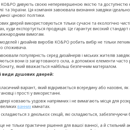
 KO&PO дивують своєю неперевершеною якістю та доступністю 
ії та України. Ця компанія завоювала визнання завдяки ідеаль
умної цінової політики.
вих дверей використовуються тільки сучасні та екологічно чисті
нах, куди експортується продукція. Це гарантує високий стандар
м міжнародним вимогам.
оделей і дизайнів виробів KO&PO робить вибір не тільки легким
о споживача.
воювали популярність серед дизайнерів і міських жителів завдяк
ються вони із загартованого скла, а допоміжні елементи часто 
рбонату, який вважається найбільш безпечним матеріалом.
і види душових дверей:
класичний варіант, який відкривається всередину або назовні, як
тановці і прості у використанні.
 двері ковзають уздовж напрямних і не вимагають місця для роз
евеликих
ванних
кімнатах.
складаються з декількох секцій, які складаються, забезпечуючи 
 це не тільки практичне рішення для вашої ванної, а й стильний а