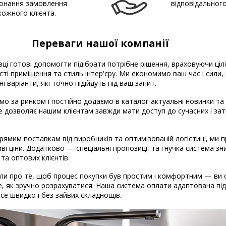
онання замовлення
відповідальног
кожного клієнта.
Переваги нашої компанії
вці готові допомогти підібрати потрібне рішення, враховуючи ціл
ті приміщення та стиль інтер'єру. Ми економимо ваш час і сили
і варіанти, які точно підійдуть під ваш запит.
о за ринком і постійно додаємо в каталог актуальні новинки та
Це дозволяє нашим клієнтам завжди мати доступ до сучасних і за
рямим поставкам від виробників та оптимізованій логістиці, ми
ві ціни. Додатково — спеціальні пропозиції та гнучка система з
 та оптових клієнтів.
и про те, щоб процес покупки був простим і комфортним — ви 
, як зручно розрахуватися. Наша система оплати адаптована під 
 Все швидко і без зайвих складнощів.