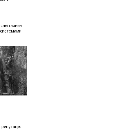
 санітарним
и системами
о репутацію