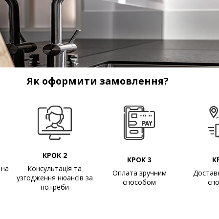
Як оформити замовлення?
КРОК 2
КРОК 3
К
 на
Консультація та
Оплата зручним
Достав
узгодження нюансів за
способом
сп
потреби