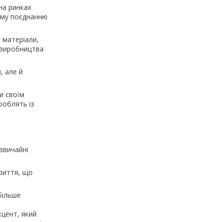
на ринках
ному поєднанню
 матеріали,
т виробництва
, але й
и своїм
роблять із
 звичайні
криття, що
більше
кцент, який