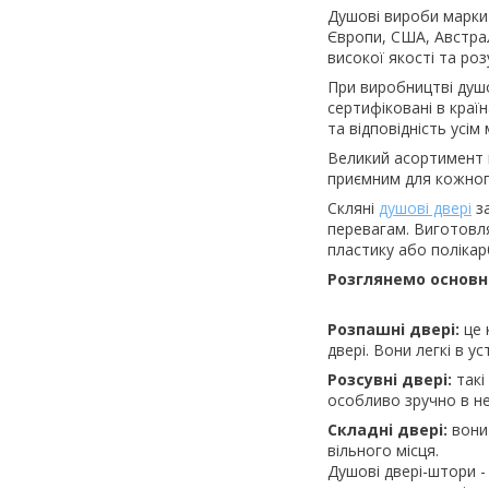
Душові вироби марки
Європи, США, Австрал
високої якості та роз
При виробництві душо
сертифіковані в краї
та відповідність усі
Великий асортимент м
приємним для кожног
Скляні
душові двері
за
перевагам. Виготовля
пластику або поліка
Розглянемо основн
Розпашні двері:
це 
двері. Вони легкі в ус
Розсувні двері:
такі
особливо зручно в н
Складні двері:
вони 
вільного місця.
Душові двері-штори -