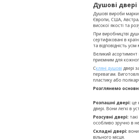
Душові двері 
Душові вироби марки
Європи, США, Австрал
високої якості та роз
При виробництві душо
сертифіковані в краї
та відповідність усі
Великий асортимент м
приємним для кожног
С
кляні душові
двері з
перевагам. Виготовля
пластику або поліка
Розглянемо основн
Розпашні двері:
це 
двері. Вони легкі в ус
Розсувні двері:
такі
особливо зручно в н
Складні двері:
вони 
вільного місця.