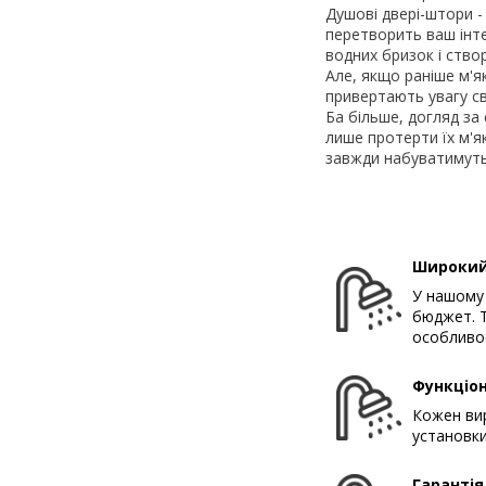
Душові двері-штори -
перетворить ваш інте
водних бризок і створ
Але, якщо раніше м'я
привертають увагу св
Ба більше, догляд за
лише протерти їх м'як
завжди набуватимуть
Широкий
У нашому 
бюджет. Т
особливос
Функціон
Кожен вир
установки
Гарантія