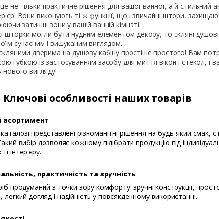
 це не тільки практичне рішення для вашої ванної, а й стильний а
р'єр. Вони виконують ті ж функції, що і звичайні штори, захищаюч
юючи затишні зони у вашій ванній кімнаті.
кі шторки могли бути нудним елементом декору, то скляні душові
оїм сучасним і вишуканим виглядом.
 скляними дверима на душову кабіну простіше простого! Вам пот
ою губкою із застосуванням засобу для миття вікон і стекол, і ва
 нового вигляду!
Ключові особливості наших товарів
 асортимент
каталозі представлені різноманітні рішення на будь-який смак, с
акий вибір дозволяє кожному підібрати продукцію під індивідуал
ті інтер'єру.
альність, практичність та зручність
іб продуманий з точки зору комфорту: зручні конструкції, прост
, легкий догляд і надійність у повсякденному використанні.
 якості