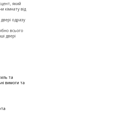
кцент, який
и кімнату від
 двері одразу
рібно всього
ші двері
тиль та
ьні вимоги та
ота