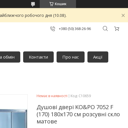
Кошик
найближчого робочого дня (10.08).
+380 (50) 368-26-96
а обмін
Контакти
Про нас
Акції
Немає в наявності
Код:
C10659
Душові двері KO&PO 7052 F
(170) 180х170 см розсувні скло
матове