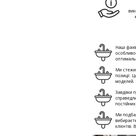
вик
Наші фахі
особливос
оптимальн
Ми стежим
позиції. 
моделей.
Завдяки п
справедли
постійних
Ми подбал
вибираєте
клієнтів.