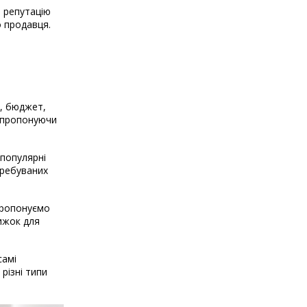
о репутацію
о продавця.
і, бюджет,
, пропонуючи
 популярні
требуваних
 пропонуємо
нижок для
самі
різні типи