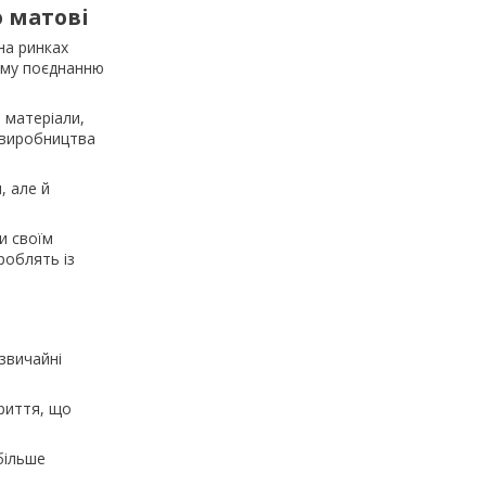
о матові
на ринках
ному поєднанню
 матеріали,
т виробництва
, але й
и своїм
роблять із
 звичайні
криття, що
більше