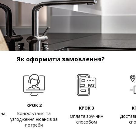
Як оформити замовлення?
КРОК 2
КРОК 3
К
 на
Консультація та
Оплата зручним
Достав
узгодження нюансів за
способом
сп
потреби