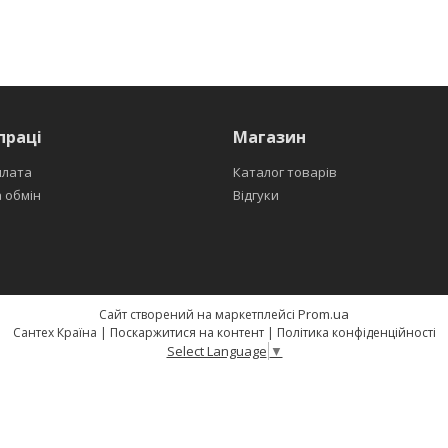
праці
Магазин
плата
Каталог товарів
 обмін
Відгуки
Prom.ua
Сайт створений на маркетплейсі
Сантех Країна |
Поскаржитися на контент
|
Політика конфіденційності
Select Language
▼