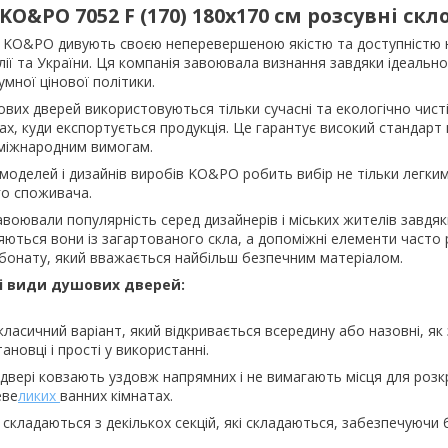
KO&PO 7052 F (170) 180х170 см розсувні скл
 KO&PO дивують своєю неперевершеною якістю та доступністю 
ії та України. Ця компанія завоювала визнання завдяки ідеаль
умної цінової політики.
вих дверей використовуються тільки сучасні та екологічно чисті
нах, куди експортується продукція. Це гарантує високий стандар
м міжнародним вимогам.
оделей і дизайнів виробів KO&PO робить вибір не тільки легким
о споживача.
авоювали популярність серед дизайнерів і міських жителів завдяк
ються вони із загартованого скла, а допоміжні елементи часто 
рбонату, який вважається найбільш безпечним матеріалом.
і види душових дверей:
класичний варіант, який відкривається всередину або назовні, як
тановці і прості у використанні.
 двері ковзають уздовж напрямних і не вимагають місця для роз
еве
ликих
ванних кімнатах.
складаються з декількох секцій, які складаються, забезпечуючи 