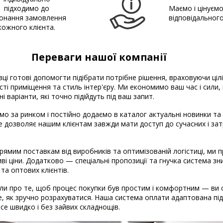
підходимо до
Маємо і цінуєм
онання замовлення
відповідальног
кожного клієнта.
Переваги нашої компанії
вці готові допомогти підібрати потрібне рішення, враховуючи ціл
ті приміщення та стиль інтер'єру. Ми економимо ваш час і сили
і варіанти, які точно підійдуть під ваш запит.
о за ринком і постійно додаємо в каталог актуальні новинки та
Це дозволяє нашим клієнтам завжди мати доступ до сучасних і за
рямим поставкам від виробників та оптимізованій логістиці, ми
ві ціни. Додатково — спеціальні пропозиції та гнучка система з
 та оптових клієнтів.
и про те, щоб процес покупки був простим і комфортним — ви 
, як зручно розрахуватися. Наша система оплати адаптована під 
 Все швидко і без зайвих складнощів.