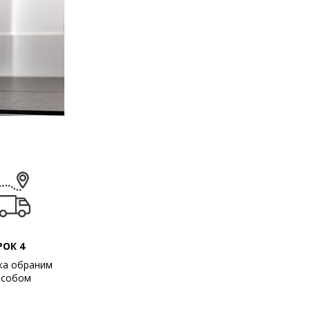
РОК 4
ка обраним
особом