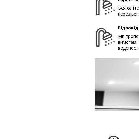
Вся санте
перевірен
Відповід
Ми пропон
вимогам. 
водопост