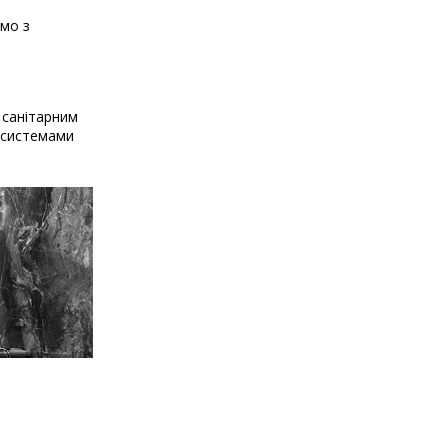
ємо з
 санітарним
и системами