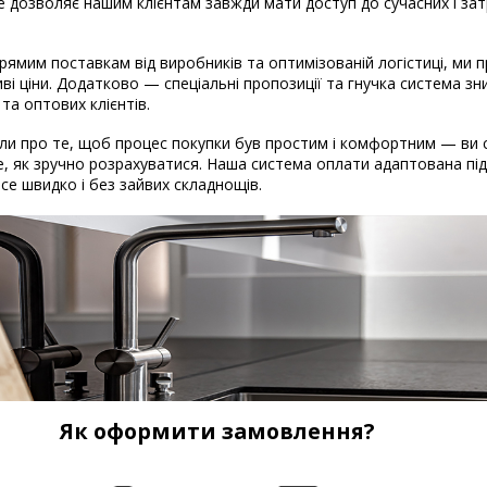
Це дозволяє нашим клієнтам завжди мати доступ до сучасних і за
рямим поставкам від виробників та оптимізованій логістиці, ми
ві ціни. Додатково — спеціальні пропозиції та гнучка система з
 та оптових клієнтів.
и про те, щоб процес покупки був простим і комфортним — ви 
, як зручно розрахуватися. Наша система оплати адаптована під 
 Все швидко і без зайвих складнощів.
Як оформити замовлення?