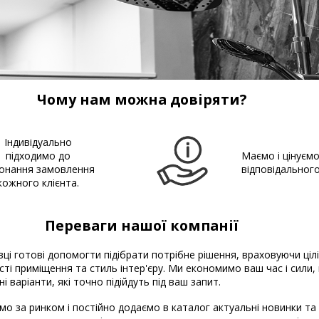
Чому нам можна довіряти?
Індивідуально
підходимо до
Маємо і цінуєм
онання замовлення
відповідальног
кожного клієнта.
Переваги нашої компанії
вці готові допомогти підібрати потрібне рішення, враховуючи ціл
ті приміщення та стиль інтер'єру. Ми економимо ваш час і сили
і варіанти, які точно підійдуть під ваш запит.
о за ринком і постійно додаємо в каталог актуальні новинки та