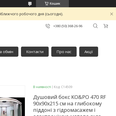
Кошик
йближчого робочого дня (сьогодні).
+380 (50) 368-26-96
а обмін
Контакти
Про нас
Акції
В наявності
Код:
C14509
Душовий бокс KO&PO 470 RF
90х90х215 см на глибокому
піддоні з гідромасажем і