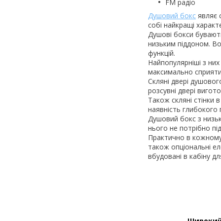
FM радіо
Душовий бокс
являє с
собі найкращі характ
Душові бокси бувають
низьким піддоном. Во
функцій.
Найпопулярніші з них 
максимально сприяти
Скляні двері душовог
розсувні двері вигот
Також скляні стінки 
наявність глибокого 
Душовий бокс з низьк
нього не потрібно пі
Практично в кожному 
також опціональні ел
вбудовані в кабіну д
Широкий