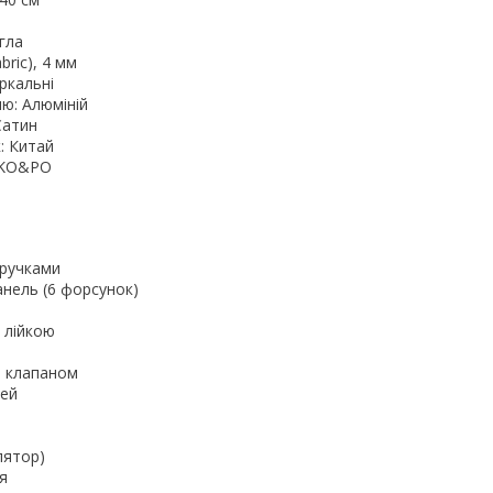
гла
bric), 4 мм
еркальні
ю: Алюміній
Сатин
: Китай
 KO&PO
 ручками
нель (6 форсунок)
з лійкою
м клапаном
рей
лятор)
я