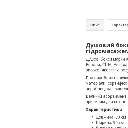
Опис
Характе
Душовий бокс 
гідромасажем
Душові бокси марки 
Європи, США, Австрал
високої якості та роз
При виробництві душо
матеріали, сертифіко
виробництва і відпов
Великий асортимент м
приємним для кожног
Характеристики
Довжина: 90 см
Ширина: 90 см
Висота піддону: