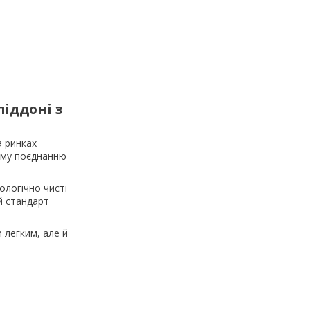
піддоні з
 ринках
ному поєднанню
ологічно чисті
ий стандарт
 легким, але й