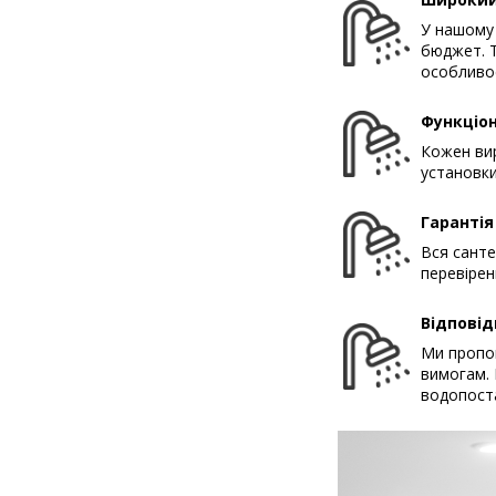
У нашому 
бюджет. Т
особливос
Функціон
Кожен вир
установки
Гарантія
Вся санте
перевірен
Відповід
Ми пропон
вимогам. 
водопост