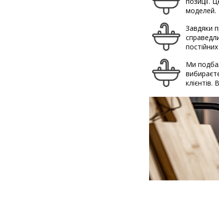
позиції. 
моделей.
Завдяки п
справедли
постійних
Ми подбал
вибираєте
клієнтів.