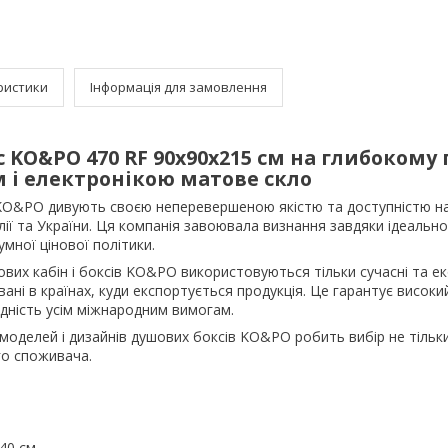
ристики
Інформація для замовлення
KO&PO 470 RF 90х90х215 см на глибокому 
 і електронікою матове скло
KO&PO дивують своєю неперевершеною якістю та доступністю на
ії та України. Ця компанія завоювала визнання завдяки ідеаль
умної цінової політики.
вих кабін і боксів KO&PO використовуються тільки сучасні та ек
вані в країнах, куди експортується продукція. Це гарантує висок
ідність усім міжнародним вимогам.
оделей і дизайнів душових боксів KO&PO робить вибір не тільки
о споживача.
 40 см