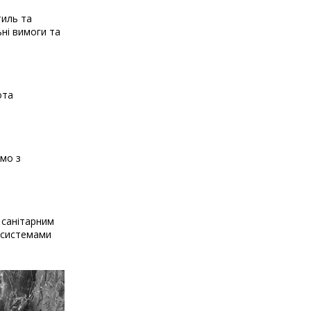
тиль та
ьні вимоги та
ота
ємо з
 санітарним
и системами