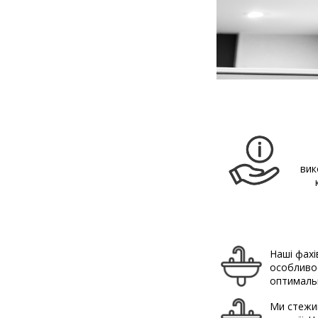
вик
Наші фахі
особливос
оптимальн
Ми стежим