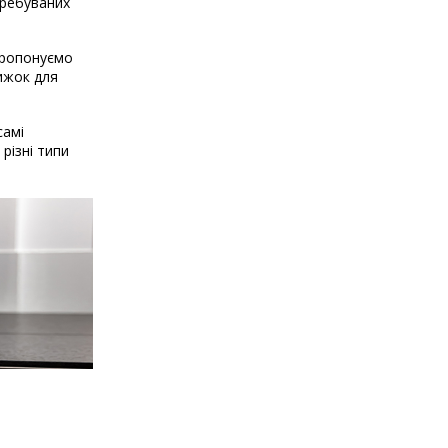
требуваних
 пропонуємо
нижок для
самі
різні типи