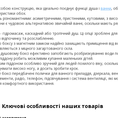
обою конструкцію, яка ідеально поєднує функції душа і
ванни
, о
еристики обох.
 різноманітними: асиметричними, пристінними, кутовими, з вис
ни є чудовою альтернативою звичайній ванні, оскільки мають р
- гідромасаж, каскадний або тропічний душ. Ці опції зроблені дл
 відпочинку та розслабленню.
о боксу з магнітним замком надійно захищають приміщення від в
овляються з міцного загартованого скла.
в душовому боксі ефективно запобігають розбризкуванню води по 
піддону робить можливим купання маленьких дітей.
им піддоном особливо зручний для людей похилого віку, оскільк
днімати високо ногу, а досить зробити крок.
боксі передбачені полички для ванного приладдя, дзеркала, вен
ементи, радіо, телефон, підсвічування і система вентиляції, які 
ля комфортного використання.
Ключові особливості наших товарів
 асортимент