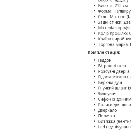
Висота: 215 см
Форма: Напівкру
Скло: Матове (fa
Задні стінки: Дз
Матеріал профіл
Колір профілю: 
Країна виробник
Торгова марка:
Комплектація:
Піддон
Вітраж зі скла
Розсувні двері з
Гідромасажна па
Верхній душ
Гнучкий шланг і
Змішувач
Сифон із донни
Ролики для две
Дзеркало
Поличка
Витяжка (венти
Led підсвічуванн