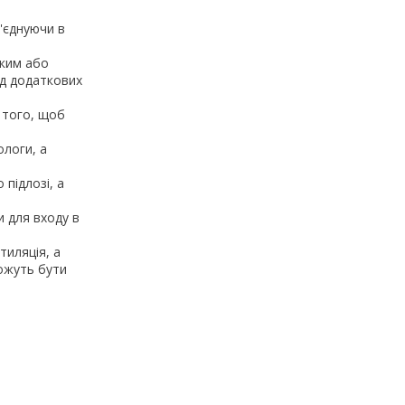
б'єднуючи в
оким або
яд додаткових
я того, щоб
ологи, а
підлозі, а
и для входу в
тиляція, а
можуть бути