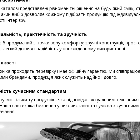
каталозі представлені різноманітні рішення на будь-який смак, с
акий вибір дозволяє кожному підібрати продукцію під індивідуал
ті інтер'єру.
альність, практичність та зручність
іб продуманий з точки зору комфорту: зручні конструкції, прост
, легкий догляд і надійність у повсякденному використанні.
 якості
хніка проходить перевірку і має офіційну гарантію. Ми співпрацю
ими брендами, продукція яких служить надійно і довго.
ність сучасним стандартам
уємо тільки ту продукцію, яка відповідає актуальним технічним і
Наша сантехніка безпечна у використанні та сумісна з сучасним
ачання.