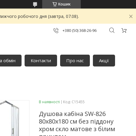
Кошик
ижчого робочого дня (завтра, 07.08).
+380 (50) 368-26-96
а обмін
Контакти
Про нас
Акції
В наявності
Код:
C15455
Душова кабіна SW-826
80x80x180 см без піддону
хром скло матове з білим