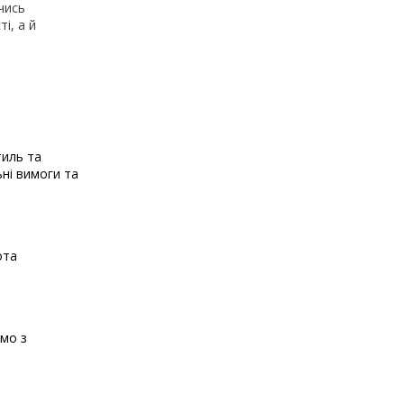
чись
і, а й
тиль та
ьні вимоги та
ота
ємо з