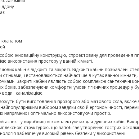
ю: Алюміній
піддону
має
м клапаном
рей
собою інноваційну конструкцію, спроектовану для проведення гіг
ією використання простору у ванній кімнаті.
вих кабін є відкриті та закриті. Відкриті кабіни позбавлені стел
стінками, і встановлюються найчастіше в кутах ванної кімнати,
чками. Закриті кабіни являють собою комплексні сантехнічні конс
сіх боків, забезпечуючи комфортні умови гігієнічних процедур у б
води і каналізацією.
 можуть бути виготовлені з прозорого або матового скла, включ
 є найпопулярнішим вибором завдяки своїй ергономічності, пере
их напрямних і оптимально використовуючи простір.
ий аспект у виробництві комплектуючих для душових кабін. Вико
риплексною структурою, що запобігає утворенню гострих осколків
ологія забезпечує високий рівень безпеки у використанні.