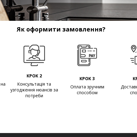
Як оформити замовлення?
КРОК 2
КРОК 3
К
 на
Консультація та
Оплата зручним
Достав
узгодження нюансів за
способом
сп
потреби