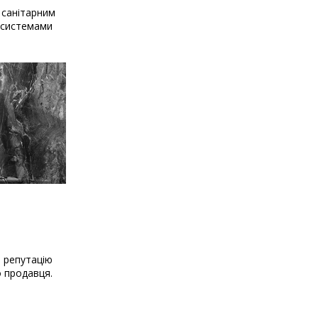
 санітарним
и системами
о репутацію
о продавця.