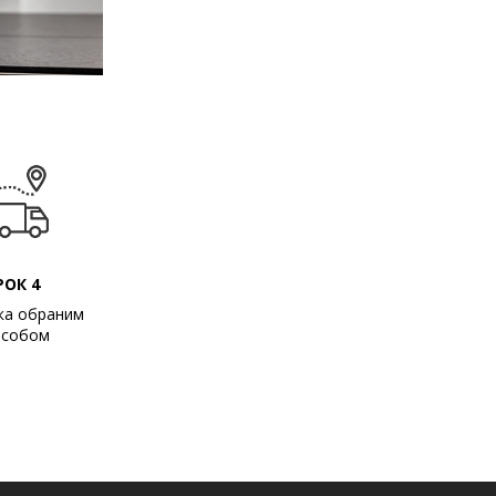
РОК 4
ка обраним
особом