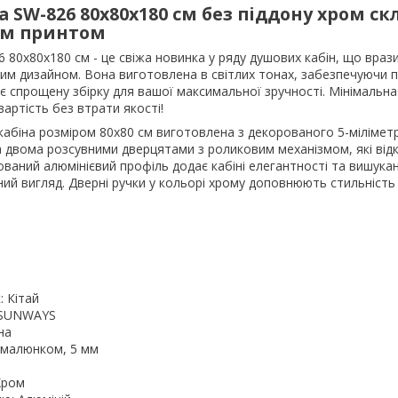
 SW-826 80x80x180 см без піддону хром ск
им принтом
 80x80x180 см - це свіжа новинка у ряду душових кабін, що враз
ним дизайном. Вона виготовлена в світлих тонах, забезпечуючи 
має спрощену збірку для вашої максимальної зручності. Мінімальн
артість без втрати якості!
абіна розміром 80х80 см виготовлена з декорованого 5-мілімет
 двома розсувними дверцятами з роликовим механізмом, які від
ований алюмінієвий профіль додає кабіні елегантності та вишукан
ий вигляд. Дверні ручки у кольорі хрому доповнюють стильність
: Кітай
 SUNWAYS
на
 малюнком, 5 мм
Хром