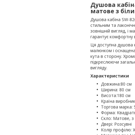
Душова кабіна
матове з біл
Душова кабіна SW-826
стильним та лаконіч
зовнішній вигляд, і 
гарантує комфортну в
Ця доступна душова к
малюнком і оснащена
кута в сторону. Хром
підкреслюючи загальн
вигляду.
Характеристики
Довжина:80 см
Ширина: 80 см
Висота:180 см
Країна виробник
Торгова марка:
Форма: Квадрат
Скло: Матове, з
Двері: Розсувні
Колір профілю: 