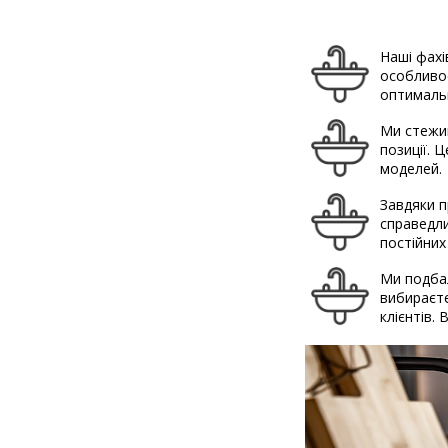
Наші фахі
особливос
оптимальн
Ми стежим
позиції. 
моделей.
Завдяки п
справедли
постійних
Ми подбал
вибираєте
клієнтів.