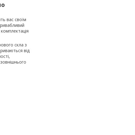
ло
ить вас своїм
привабливий
а комплектація
рового скла з
криваються від
ості,
 зовнішнього