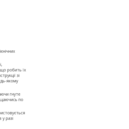
ієнічних
і,
 що робить їх
трукції зі
удь-якому
аючи гнуте
міщаючись по
ристовується
 у разі