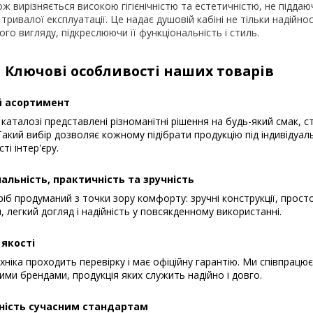
ж вирізняється високою гігієнічністю та естетичністю, не піддаю
тривалої експлуатації. Це надає душовій кабіні не тільки надійност
го вигляду, підкреслюючи її функціональність і стиль.
Ключові особливості наших товарів
 асортимент
каталозі представлені різноманітні рішення на будь-який смак, с
акий вибір дозволяє кожному підібрати продукцію під індивідуал
ті інтер'єру.
альність, практичність та зручність
іб продуманий з точки зору комфорту: зручні конструкції, прост
, легкий догляд і надійність у повсякденному використанні.
 якості
хніка проходить перевірку і має офіційну гарантію. Ми співпрацю
ими брендами, продукція яких служить надійно і довго.
ність сучасним стандартам