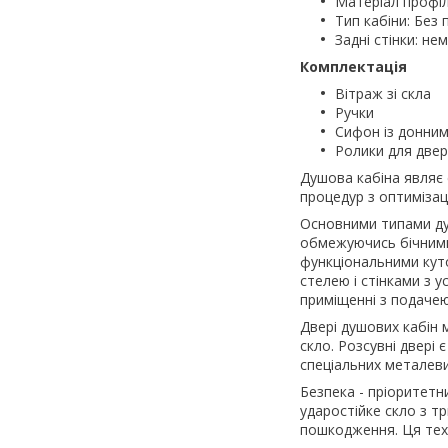
Матеріал профіл
Тип кабіни: Без 
Задні стінки: не
Комплектація
Вітраж зі скла
Ручки
Сифон із донни
Ролики для две
Душова кабіна являє 
процедур з оптимізац
Основними типами душо
обмежуючись бічними 
функціональними куто
стелею і стінками з у
приміщенні з подачею 
Двері душових кабін
скло. Розсувні двері
спеціальних металев
Безпека - пріоритетн
ударостійке скло з т
пошкодження. Ця техн