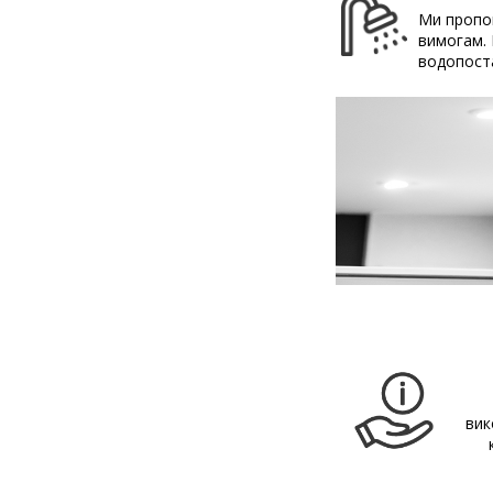
Ми пропон
вимогам. 
водопост
вик