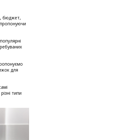
і, бюджет,
, пропонуючи
 популярні
требуваних
 пропонуємо
нижок для
самі
різні типи