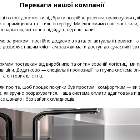
Переваги нашої компанії
вці готові допомогти підібрати потрібне рішення, враховуючи ціл
ті приміщення та стиль інтер'єру. Ми економимо ваш час і сили
і варіанти, які точно підійдуть під ваш запит.
о за ринком і постійно додаємо в каталог актуальні новинки та
Це дозволяє нашим клієнтам завжди мати доступ до сучасних і за
рямим поставкам від виробників та оптимізованій логістиці, ми
ві ціни. Додатково — спеціальні пропозиції та гнучка система з
 та оптових клієнтів.
и про те, щоб процес покупки був простим і комфортним — ви 
, як зручно розрахуватися. Наша система оплати адаптована під 
 Все швидко і без зайвих складнощів.