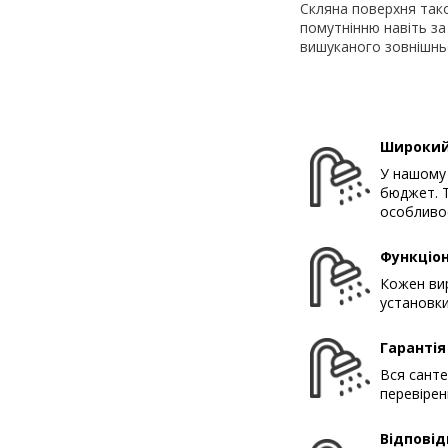
Скляна поверхня тако
помутнінню навіть за 
вишуканого зовнішньо
Широкий
У нашому 
бюджет. Т
особливос
Функціон
Кожен вир
установки
Гарантія
Вся санте
перевірен
Відповід