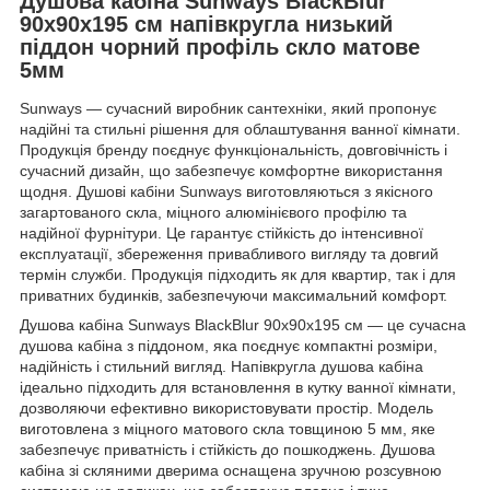
Душова кабіна Sunways BlackBlur
90x90х195 см напівкругла низький
піддон чорний профіль скло матове
5мм
Sunways — сучасний виробник сантехніки, який пропонує
надійні та стильні рішення для облаштування ванної кімнати.
Продукція бренду поєднує функціональність, довговічність і
сучасний дизайн, що забезпечує комфортне використання
щодня. Душові кабіни Sunways виготовляються з якісного
загартованого скла, міцного алюмінієвого профілю та
надійної фурнітури. Це гарантує стійкість до інтенсивної
експлуатації, збереження привабливого вигляду та довгий
термін служби. Продукція підходить як для квартир, так і для
приватних будинків, забезпечуючи максимальний комфорт.
Душова кабіна Sunways BlackBlur 90x90х195 см — це сучасна
душова кабіна з піддоном, яка поєднує компактні розміри,
надійність і стильний вигляд. Напівкругла душова кабіна
ідеально підходить для встановлення в кутку ванної кімнати,
дозволяючи ефективно використовувати простір. Модель
виготовлена з міцного матового скла товщиною 5 мм, яке
забезпечує приватність і стійкість до пошкоджень. Душова
кабіна зі скляними дверима оснащена зручною розсувною