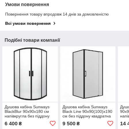
Умови повернення
Повернення товару впродовж 14 днів за домовленістю
Всі умови повернення
Подібні товари компанії
Душова кабіна Sunways
Душова кабіна Sunways
Душо
BlackBlur 90x90х180 см
Blaсk Line 90x90(100)х190
90х9
напівкругла без піддону
см без піддону квадратна
напі
чорний профіль скло
чорний профіль
проз
6 400
9 500
14 
₴
₴
матове 5 мм
регульований скло матове
розс