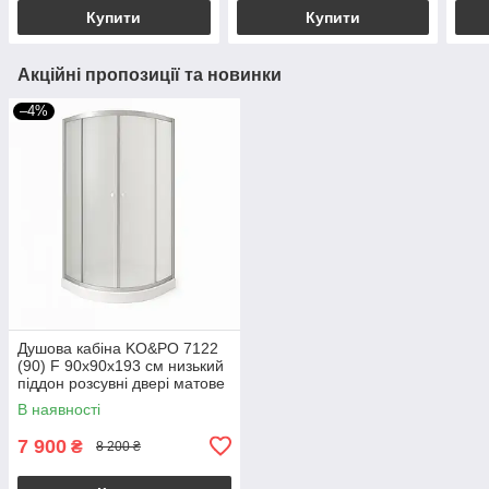
6 мм
Купити
Купити
Акційні пропозиції та новинки
–4%
Душова кабіна KO&PO 7122
(90) F 90x90х193 см низький
піддон розсувні двері матове
скло
В наявності
7 900
₴
8 200 ₴