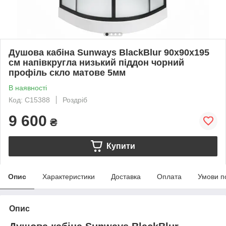
Душова кабіна Sunways BlackBlur 90x90х195
см напівкругла низький піддон чорний
профіль скло матове 5мм
В наявності
Код: С15388
Роздріб
9 600
₴
Купити
Опис
Характеристики
Доставка
Оплата
Умови п
Опис