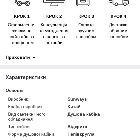
КРОК 1
КРОК 2
КРОК 3
КРОК 4
Оформлення
Консультація
Оплата
Доставка
заявки на
та узгодження
зручним
обраним
сайті або за
нюансів за
способом
способом
телефоном
потреби
Приховати
Характеристики
Основні
Виробник
Sunways
Країна виробник
Китай
Вид сантехнічного
Душова кабіна
обладнання
Тип кабіни
Відкрита
Форма душової кабіни
Напівкругла