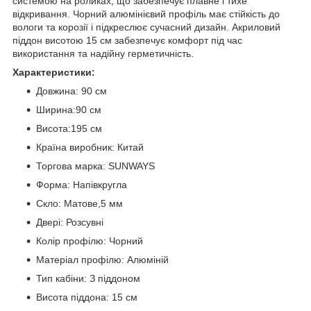
системою на роликах, що забезпечує плавне і тихе
відкривання. Чорний алюмінієвий профіль має стійкість до
вологи та корозії і підкреслює сучасний дизайн. Акриловий
піддон висотою 15 см забезпечує комфорт під час
використання та надійну герметичність.
Характеристики:
Довжина: 90 см
Ширина:90 см
Висота:195 см
Країна виробник: Китай
Торгова марка: SUNWAYS
Форма: Напівкругла
Скло: Матове,5 мм
Двері: Розсувні
Колір профілю: Чорний
Матеріал профілю: Алюміній
Тип кабіни: З піддоном
Висота піддона: 15 см