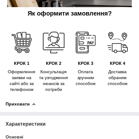
Як оформити замовлення?
КРОК 1
КРОК 2
КРОК 3
КРОК 4
Оформлення
Консультація
Оплата
Доставка
заявки на
та узгодження
зручним
обраним
сайті або за
нюансів за
способом
способом
телефоном
потреби
Приховати
Характеристики
Основні