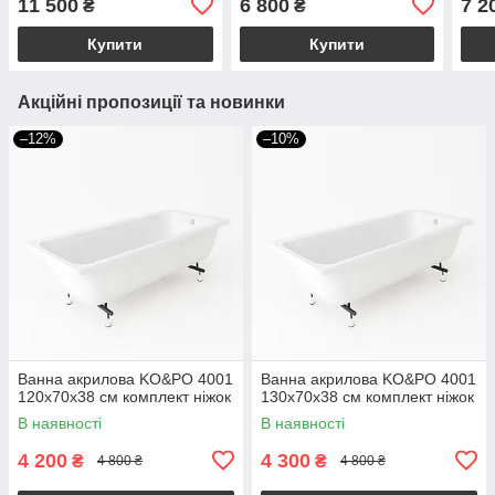
11 500
6 800
7 2
₴
₴
Купити
Купити
Акційні пропозиції та новинки
–12%
–10%
Ванна акрилова KO&PO 4001
Ванна акрилова KO&PO 4001
120х70х38 см комплект ніжок
130х70х38 см комплект ніжок
В наявності
В наявності
4 200
4 300
₴
₴
4 800 ₴
4 800 ₴