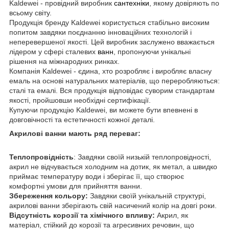
Kaldewei - провідний виробник
сантехніки
, якому довіряють по
всьому світу.
Продукція бренду Kaldewei користується стабільно високим
попитом завдяки поєднанню інноваційних технологій і
неперевершеної якості. Цей виробник заслужено вважається
лідером у сфері сталевих
ванн
, пропонуючи унікальні
рішення на міжнародних ринках.
Компанія Kaldewei - єдина, хто розробляє і виробляє власну
емаль на основі натуральних матеріалів, що переробляються:
сталі та емалі. Вся продукція відповідає суворим стандартам
якості, пройшовши необхідні сертифікації.
Купуючи продукцію Kaldewei, ви можете бути впевнені в
довговічності та естетичності кожної деталі.
Акрилові ванни мають ряд переваг:
Теплопровідність
: Завдяки своїй низькій теплопровідності,
акрил не відчувається холодним на дотик, як метал, а швидко
приймає температуру води і зберігає її, що створює
комфортні умови для прийняття ванни.
Збереження кольору:
Завдяки своїй унікальній структурі,
акрилові ванни зберігають свій насичений колір на довгі роки.
Відсутність корозії та хімічного впливу:
Акрил, як
матеріал, стійкий до корозії та агресивних речовин, що