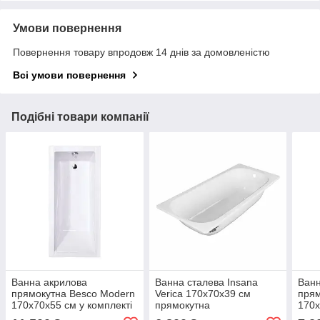
Умови повернення
Повернення товару впродовж 14 днів за домовленістю
Всі умови повернення
Подібні товари компанії
Ванна акрилова
Ванна сталева Insana
Ванн
прямокутна Besco Modern
Verica 170х70х39 см
прям
170x70х55 см у комплекті
прямокутна
170x
з ніжками
ніжк