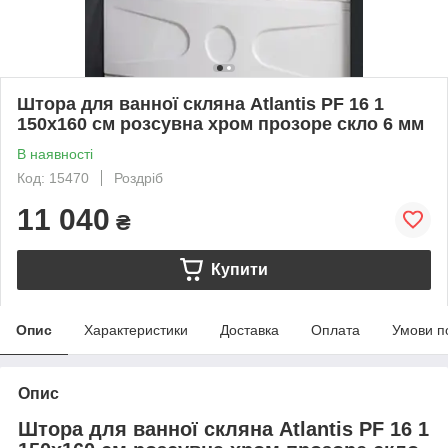
Штора для ванної скляна Atlantis PF 16 1
150х160 см розсувна хром прозоре скло 6 мм
В наявності
Код: 15470
Роздріб
11 040
₴
Купити
Опис
Характеристики
Доставка
Оплата
Умови п
Опис
Штора для ванної скляна Atlantis PF 16 1