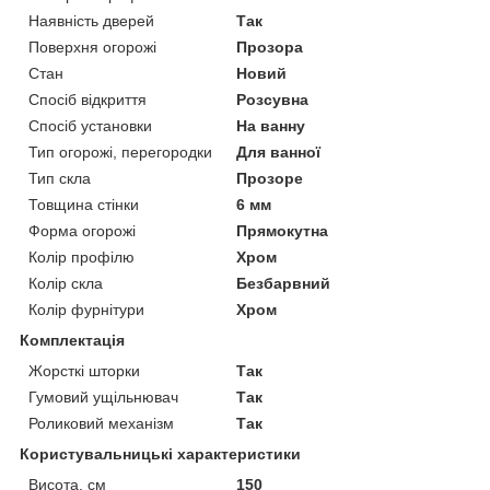
Наявність дверей
Так
Поверхня огорожі
Прозора
Стан
Новий
Спосіб відкриття
Розсувна
Спосіб установки
На ванну
Тип огорожі, перегородки
Для ванної
Тип скла
Прозоре
Товщина стінки
6 мм
Форма огорожі
Прямокутна
Колір профілю
Хром
Колір скла
Безбарвний
Колір фурнітури
Хром
Комплектація
Жорсткі шторки
Так
Гумовий ущільнювач
Так
Роликовий механізм
Так
Користувальницькі характеристики
Висота, см
150