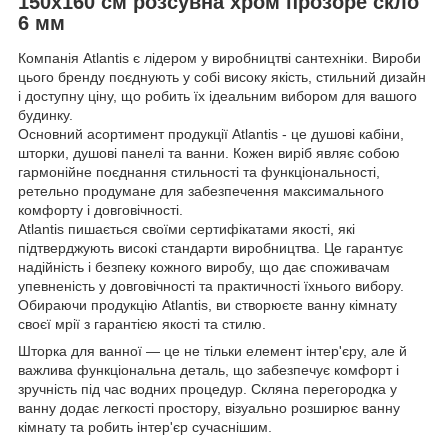
150х160 см розсувна хром прозоре скло
6 мм
Компанія Atlantis є лідером у виробництві сантехніки. Вироби
цього бренду поєднують у собі високу якість, стильний дизайн
і доступну ціну, що робить їх ідеальним вибором для вашого
будинку.
Основний асортимент продукції Atlantis - це душові кабіни,
шторки, душові панелі та ванни. Кожен виріб являє собою
гармонійне поєднання стильності та функціональності,
ретельно продумане для забезпечення максимального
комфорту і довговічності.
Atlantis пишається своїми сертифікатами якості, які
підтверджують високі стандарти виробництва. Це гарантує
надійність і безпеку кожного виробу, що дає споживачам
упевненість у довговічності та практичності їхнього вибору.
Обираючи продукцію Atlantis, ви створюєте ванну кімнату
своєї мрії з гарантією якості та стилю.
Шторка для ванної — це не тільки елемент інтер'єру, але й
важлива функціональна деталь, що забезпечує комфорт і
зручність під час водних процедур. Скляна перегородка у
ванну додає легкості простору, візуально розширює ванну
кімнату та робить інтер'єр сучаснішим.