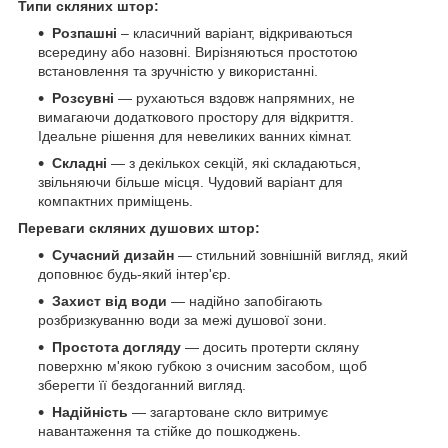
Типи скляних штор:
Розпашні
– класичний варіант, відкриваються
всередину або назовні. Вирізняються простотою
встановлення та зручністю у використанні.
Розсувні
— рухаються вздовж напрямних, не
вимагаючи додаткового простору для відкриття.
Ідеальне рішення для невеликих ванних кімнат.
Складні
— з декількох секцій, які складаються,
звільняючи більше місця. Чудовий варіант для
компактних приміщень.
Переваги скляних душових штор:
Сучасний дизайн
— стильний зовнішній вигляд, який
доповнює будь-який інтер'єр.
Захист від води
— надійно запобігають
розбризкуванню води за межі душової зони.
Простота догляду
— досить протерти скляну
поверхню м'якою губкою з очисним засобом, щоб
зберегти її бездоганний вигляд.
Надійність
— загартоване скло витримує
навантаження та стійке до пошкоджень.