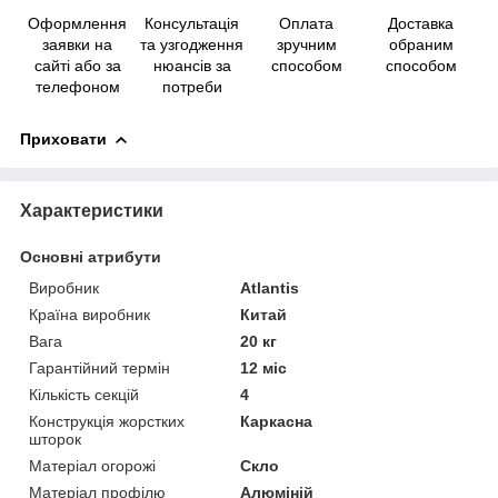
Оформлення
Консультація
Оплата
Доставка
заявки на
та узгодження
зручним
обраним
сайті або за
нюансів за
способом
способом
телефоном
потреби
Приховати
Характеристики
Основні атрибути
Виробник
Atlantis
Країна виробник
Китай
Вага
20 кг
Гарантійний термін
12 міс
Кількість секцій
4
Конструкція жорстких
Каркасна
шторок
Матеріал огорожі
Скло
Матеріал профілю
Алюміній