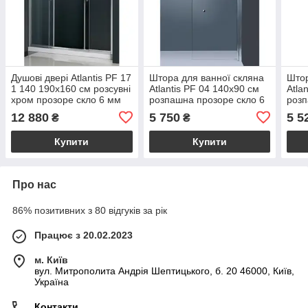
Душові двері Atlantis PF 17
Штора для ванної скляна
Штор
1 140 190х160 см розсувні
Atlantis PF 04 140х90 см
Atla
хром прозоре скло 6 мм
розпашна прозоре скло 6
розп
мм
мм
12 880
5 750
5 5
₴
₴
Купити
Купити
Про нас
86% позитивних з 80 відгуків за рік
Працює з 20.02.2023
м. Київ
вул. Митрополита Андрія Шептицького, б. 20 46000, Київ,
Україна
Контакти