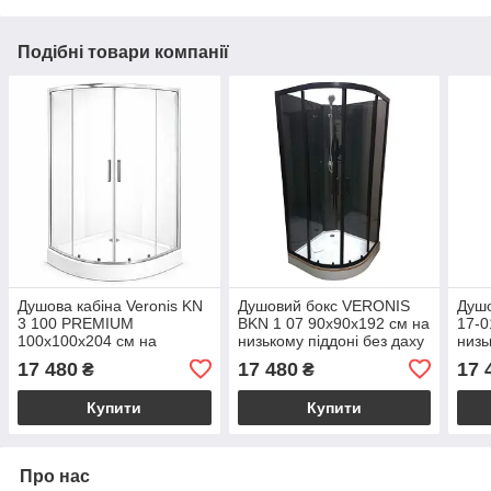
Подібні товари компанії
Душова кабіна Veronis KN
Душовий бокс VERONIS
Душо
3 100 PREMIUM
BKN 1 07 90х90х192 см на
17-0
100х100х204 см на
низькому піддоні без даху
низь
низькому піддоні прозоре
прозоре скло розсувні
проз
17 480
17 480
17 
₴
₴
скло розсувні двері
двері
двер
Купити
Купити
Про нас