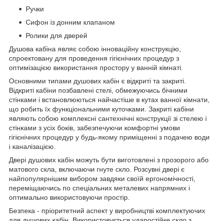
Ручки
Сифон із донним клапаном
Ролики для дверей
Душова кабіна являє собою інноваційну конструкцію,
спроектовану для проведення гігієнічних процедур з
оптимізацією використання простору у ванній кімнаті.
Основними типами душових кабін є відкриті та закриті.
Відкриті кабіни позбавлені стелі, обмежуючись бічними
стінками і встановлюються найчастіше в кутах ванної кімнати,
що робить їх функціональними куточками. Закриті кабіни
являють собою комплексні сантехнічні конструкції зі стелею і
стінками з усіх боків, забезпечуючи комфортні умови
гігієнічних процедур у будь-якому приміщенні з подачею води
і каналізацією.
Двері душових кабін можуть бути виготовлені з прозорого або
матового скла, включаючи гнуте скло. Розсувні двері є
найпопулярнішим вибором завдяки своїй ергономічності,
переміщаючись по спеціальних металевих напрямних і
оптимально використовуючи простір.
Безпека - пріоритетний аспект у виробництві комплектуючих
для душових кабін. Використовується ударостійке скло з