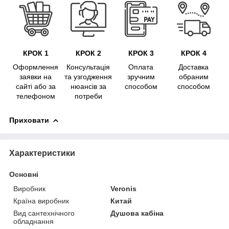
КРОК 1
КРОК 2
КРОК 3
КРОК 4
Оформлення
Консультація
Оплата
Доставка
заявки на
та узгодження
зручним
обраним
сайті або за
нюансів за
способом
способом
телефоном
потреби
Приховати
Характеристики
Основні
Виробник
Veronis
Країна виробник
Китай
Вид сантехнічного
Душова кабіна
обладнання