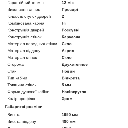
Гарантійний термін
12 міс
Виконання стінок
Прозорі
Кількість стулок дверей
2
Комбінована кабіна
Ні
Конструкція дверей
Розсувні
Конструкція стінок
Каркасна
Матеріал передньої стінки
Скло
Матеріал піддону
Акрил
Матеріал стінок
Скло
Огорожа
Двухстенное
Стан
Новий
Тип кабіни
Відкрита
Товщина стінок
5 мм
Форма душової кабіни
Напівкругла
Колір профілю
Хром
Габаритні розміри
Висота
1950 мм
Висота піддону
490 мм