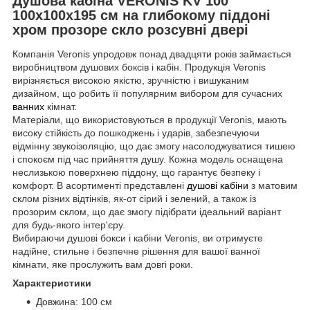
Душова кабіна VERONIS KV 100
100х100х195 см на глибокому піддоні
хром прозоре скло розсувні двері
Компанія Veronis упродовж понад двадцяти років займається
виробництвом душових боксів і кабін. Продукція Veronis
вирізняється високою якістю, зручністю і вишуканим
дизайном, що робить її популярним вибором для сучасних
ванних
кімнат.
Матеріали, що використовуються в продукції Veronis, мають
високу стійкість до пошкоджень і ударів, забезпечуючи
відмінну звукоізоляцію, що дає змогу насолоджуватися тишею
і спокоєм під час прийняття душу. Кожна модель оснащена
неслизькою поверхнею піддону, що гарантує безпеку і
комфорт. В асортименті представлені
душові кабіни
з матовим
склом різних відтінків, як-от сірий і зелений, а також із
прозорим склом, що дає змогу підібрати ідеальний варіант
для будь-якого інтер'єру.
Вибираючи душові бокси і кабіни Veronis, ви отримуєте
надійне, стильне і безпечне рішення для вашої ванної
кімнати, яке прослужить вам довгі роки.
Характеристики
Довжина: 100 см