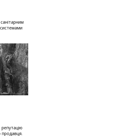
 санітарним
и системами
о репутацію
о продавця.