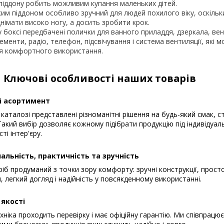
піддону робить можливим купання маленьких дітей.
им піддоном особливо зручний для людей похилого віку, оскільк
днімати високо ногу, а досить зробити крок.
боксі передбачені полички для ванного приладдя, дзеркала, вен
ементи, радіо, телефон, підсвічування і система вентиляції, які 
ля комфортного використання.
Ключові особливості наших товарів
 асортимент
каталозі представлені різноманітні рішення на будь-який смак, с
акий вибір дозволяє кожному підібрати продукцію під індивідуал
ті інтер'єру.
альність, практичність та зручність
іб продуманий з точки зору комфорту: зручні конструкції, прост
, легкий догляд і надійність у повсякденному використанні.
 якості
хніка проходить перевірку і має офіційну гарантію. Ми співпрацю