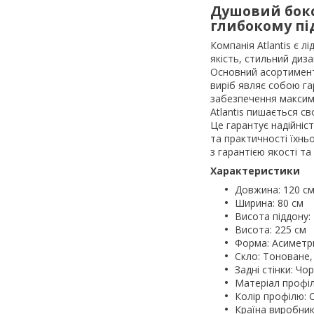
Душовий бокс 
глибокому пі
Компанія Atlantis є 
якість, стильний диз
Основний асортимент 
виріб являє собою га
забезпечення максим
Atlantis пишається с
Це гарантує надійніс
та практичності їхньо
з гарантією якості та
Характеристики
Довжина: 120 с
Ширина: 80 см
Висота піддону:
Висота: 225 см
Форма: Асиметр
Скло: Тоноване,
Задні стінки: Ч
Матеріал профіл
Колір профілю: 
Країна виробник