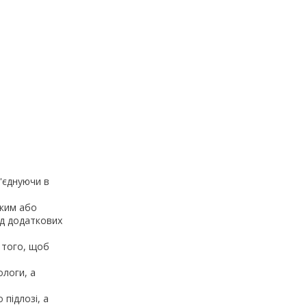
б'єднуючи в
оким або
яд додаткових
я того, щоб
ологи, а
підлозі, а