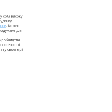
у собі високу
будинку.
анни
. Кожен
продумане для
виробництва.
овговічності
ату своєї мрії