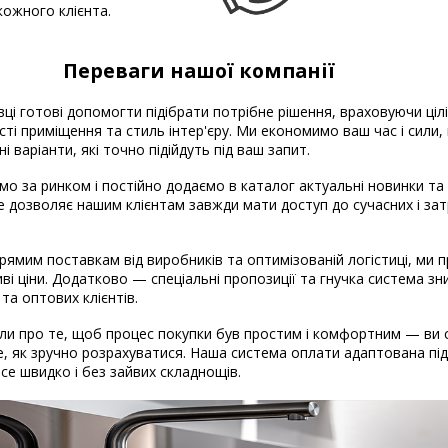
кожного клієнта.
Переваги нашої компанії
вці готові допомогти підібрати потрібне рішення, враховуючи ціл
ті приміщення та стиль інтер'єру. Ми економимо ваш час і сили
і варіанти, які точно підійдуть під ваш запит.
о за ринком і постійно додаємо в каталог актуальні новинки та
Це дозволяє нашим клієнтам завжди мати доступ до сучасних і за
рямим поставкам від виробників та оптимізованій логістиці, ми
ві ціни. Додатково — спеціальні пропозиції та гнучка система з
 та оптових клієнтів.
и про те, щоб процес покупки був простим і комфортним — ви 
, як зручно розрахуватися. Наша система оплати адаптована під 
 Все швидко і без зайвих складнощів.