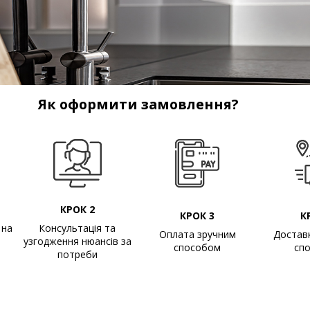
Як оформити замовлення?
КРОК 2
КРОК 3
К
 на
Консультація та
Оплата зручним
Достав
узгодження нюансів за
способом
сп
потреби