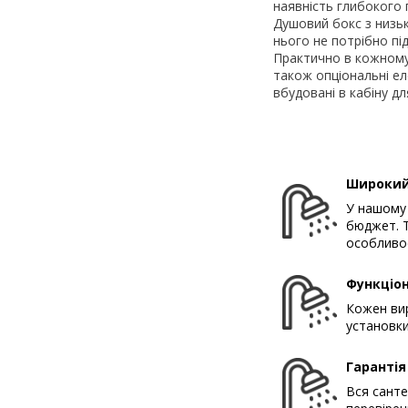
наявність глибокого 
Душовий бокс з низьк
нього не потрібно пі
Практично в кожному 
також опціональні ел
вбудовані в кабіну д
Широкий
У нашому 
бюджет. Т
особливос
Функціон
Кожен вир
установки
Гарантія
Вся санте