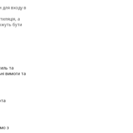
и для входу в
тиляція, а
можуть бути
тиль та
ьні вимоги та
ота
ємо з