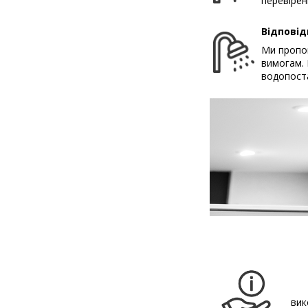
перевірен
Відповід
Ми пропон
вимогам. 
водопост
вик