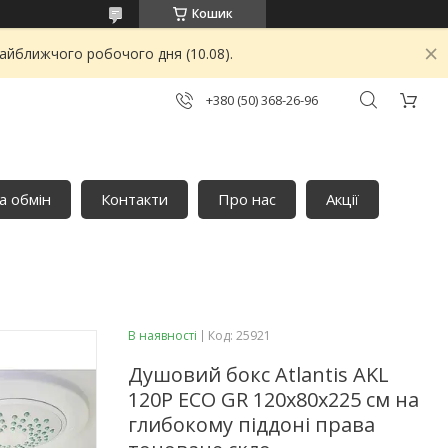
Кошик
найближчого робочого дня (10.08).
+380 (50) 368-26-96
а обмін
Контакти
Про нас
Акції
В наявності
Код:
25921
Душовий бокс Atlantis AKL
120P ECO GR 120х80х225 см на
глибокому піддоні права