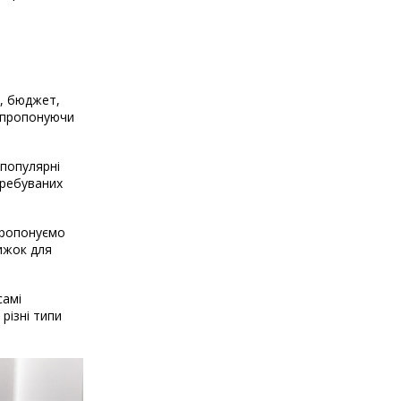
і, бюджет,
, пропонуючи
 популярні
требуваних
 пропонуємо
нижок для
самі
різні типи