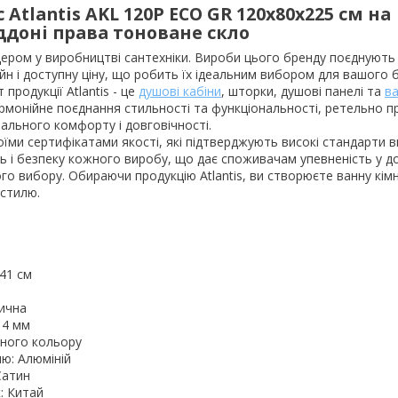
Atlantis AKL 120P ECO GR 120х80х225 см на
ддоні права тоноване скло
лідером у виробництві сантехніки. Вироби цього бренду поєднують 
айн і доступну ціну, що робить їх ідеальним вибором для вашого 
продукції Atlantis - це
душові кабіни
, шторки, душові панелі та
в
рмонійне поєднання стильності та функціональності, ретельно 
ального комфорту і довговічності.
воїми сертифікатами якості, які підтверджують високі стандарти 
ть і безпеку кожного виробу, що дає споживачам упевненість у д
го вибору. Обираючи продукцію Atlantis, ви створюєте ванну кімн
 стилю.
м
 41 см
ична
 4 мм
орного кольору
ю: Алюміній
Сатин
: Китай