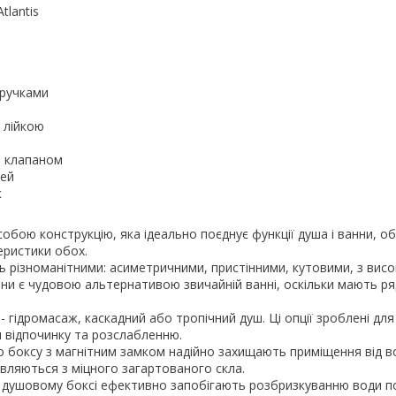
tlantis
 ручками
з лійкою
м клапаном
рей
к
обою конструкцію, яка ідеально поєднує функції душа і ванни, о
еристики обох.
 різноманітними: асиметричними, пристінними, кутовими, з вис
ни є чудовою альтернативою звичайній ванні, оскільки мають р
- гідромасаж, каскадний або тропічний душ. Ці опції зроблені дл
 відпочинку та розслабленню.
о боксу з магнітним замком надійно захищають приміщення від в
овляються з міцного загартованого скла.
в душовому боксі ефективно запобігають розбризкуванню води по 