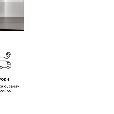
РОК 4
ка обраним
особом