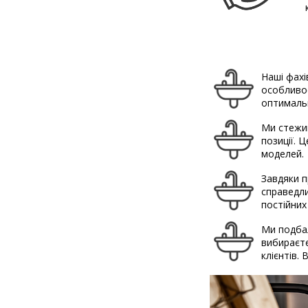
Наші фахі
особливос
оптимальн
Ми стежим
позиції. 
моделей.
Завдяки п
справедли
постійних
Ми подбал
вибираєте
клієнтів.