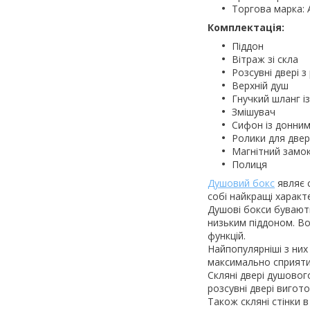
Торгова марка: A
Комплектація:
Піддон
Вітраж зі скла
Розсувні двері з
Верхній душ
Гнучкий шланг і
Змішувач
Сифон із донни
Ролики для две
Магнітний замо
Полиця
Душовий бокс
являє с
собі найкращі характ
Душові бокси бувають
низьким піддоном. Во
функцій.
Найпопулярніші з них 
максимально сприяти
Скляні двері душовог
розсувні двері вигот
Також скляні стінки 