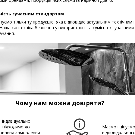
ими брендами, продукція яких служить надійно і довго.
ність сучасним стандартам
уємо тільки ту продукцію, яка відповідає актуальним технічним і
Наша сантехніка безпечна у використанні та сумісна з сучасним
ачання.
Чому нам можна довіряти?
Індивідуально
підходимо до
Маємо і цінуєм
онання замовлення
відповідальног