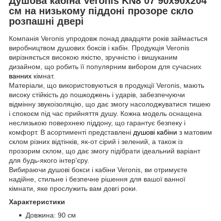
Душова кабіна Veronis KN8 07 90х90х204
см на низькому піддоні прозоре скло
розпашні двері
Компанія Veronis упродовж понад двадцяти років займається
виробництвом душових боксів і кабін. Продукція Veronis
вирізняється високою якістю, зручністю і вишуканим
дизайном, що робить її популярним вибором для сучасних
ванних
кімнат.
Матеріали, що використовуються в продукції Veronis, мають
високу стійкість до пошкоджень і ударів, забезпечуючи
відмінну звукоізоляцію, що дає змогу насолоджуватися тишею
і спокоєм під час прийняття душу. Кожна модель оснащена
неслизькою поверхнею піддону, що гарантує безпеку і
комфорт. В асортименті представлені
душові кабіни
з матовим
склом різних відтінків, як-от сірий і зелений, а також із
прозорим склом, що дає змогу підібрати ідеальний варіант
для будь-якого інтер'єру.
Вибираючи душові бокси і кабіни Veronis, ви отримуєте
надійне, стильне і безпечне рішення для вашої ванної
кімнати, яке прослужить вам довгі роки.
Характеристики
Довжина: 90 см