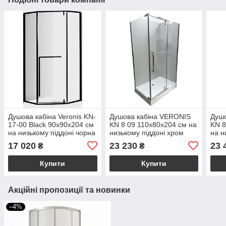
Душова кабіна Veronis KN-
Душова кабіна VERONIS
Душо
17-00 Black 90х90х204 см
KN 8 09 110х80х204 см на
KN 8
на низькому піддоні чорна
низькому піддоні хром
на н
прозоре скло розпашні
прозоре скло розпашні
проз
17 020
23 230
23 
₴
₴
двері
двері
двер
Купити
Купити
Акційні пропозиції та новинки
–4%