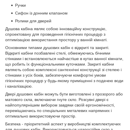
Ручки
Сифон із донним клапаном
Ролики для дверей
Душова кабіна являє собою інноваційну конструкцію,
спроектовану для проведення гігієнічних процедур з
оптимізацією використання простору у ванній кімнаті.
Основними типами душових кабін є відкриті та закриті.
Відкриті кабіни позбавлені стелі, обмежуючись бічними
стінками і встановлюються найчастіше в кутах ванної кімнати,
що робить їх функціональними куточками. Закриті кабіни
являють собою комплексні сантехнічні конструкції зі стелею і
стінками з усіх боків, забезпечуючи комфортні умови
гігієнічних процедур у будь-якому приміщенні з подачею води
і каналізацією.
Двері душових кабін можуть бути виготовлені з прозорого або
матового скла, включаючи гнуте скло. Розсувні двері є
найпопулярнішим вибором завдяки своїй ергономічності,
переміщаючись по спеціальних металевих напрямних і
оптимально використовуючи простір.
Безпека - пріоритетний аспект у виробництві комплектуючих
для душових кабін. Використовується ударостійке скло з