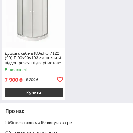
Душова кабіна KO&PO 7122
(90) F 90x90х193 см низький
піддон розсувні двері матове
скло
В наявності
7 900
₴
8 200 ₴
Купити
Про нас
86% позитивних з 80 відгуків за рік
Працює з 20.02.2023