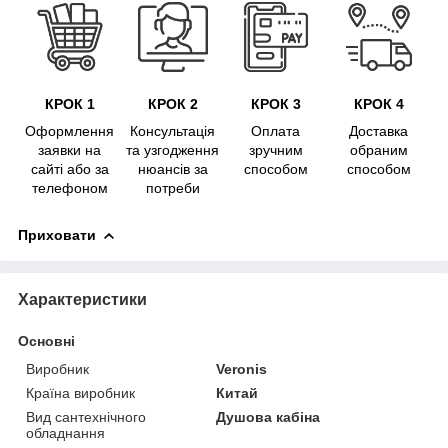
КРОК 1
КРОК 2
КРОК 3
КРОК 4
Оформлення
Консультація
Оплата
Доставка
заявки на
та узгодження
зручним
обраним
сайті або за
нюансів за
способом
способом
телефоном
потреби
Приховати
Характеристики
Основні
Виробник
Veronis
Країна виробник
Китай
Вид сантехнічного
Душова кабіна
обладнання