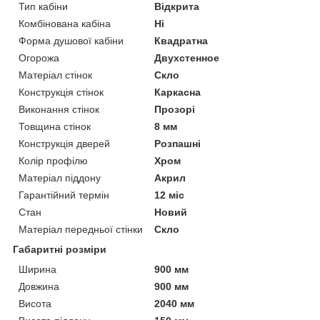
Тип кабіни
Відкрита
Комбінована кабіна
Ні
Форма душової кабіни
Квадратна
Огорожа
Двухстенное
Матеріал стінок
Скло
Конструкція стінок
Каркасна
Виконання стінок
Прозорі
Товщина стінок
8 мм
Конструкція дверей
Розпашні
Колір профілю
Хром
Матеріал піддону
Акрил
Гарантійний термін
12 міс
Стан
Новий
Матеріал передньої стінки
Скло
Габаритні розміри
Ширина
900 мм
Довжина
900 мм
Висота
2040 мм