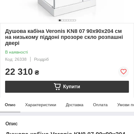
Душова кабіна Veronis KN8 07 90х90х204 см
на низькому піддоні прозоре скло розпашні
двері
В наявності
Код: 26338
Роздріб
22 310
₴
Купити
Опис
Характеристики
Доставка
Оплата
Умови п
Опис