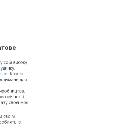
атове
у собі високу
будинку.
анни
. Кожен
продумане для
виробництва.
овговічності
ату своєї мрії
и своїм
роблять із