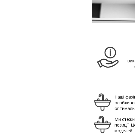
вик
Наші фахі
особливос
оптимальн
Ми стежим
позиції. 
моделей.