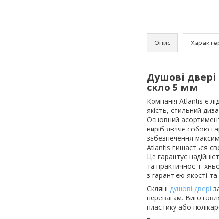
Опис
Характе
Душові двері 
скло 5 мм
Компанія Atlantis є 
якість, стильний диз
Основний асортимент 
виріб являє собою га
забезпечення максим
Atlantis пишається с
Це гарантує надійніс
та практичності їхньо
з гарантією якості та
Скляні
душові двері
за
перевагам. Виготовля
пластику або поліка