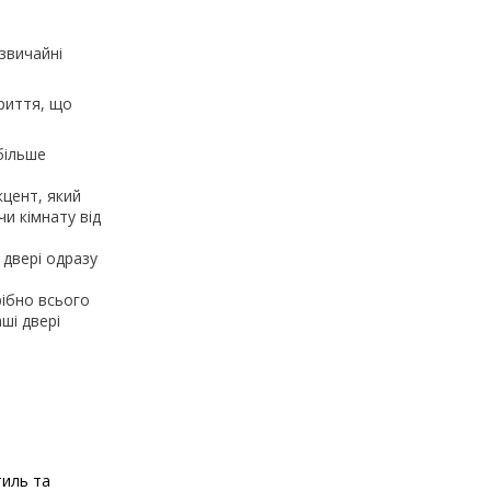
 звичайні
криття, що
більше
кцент, який
и кімнату від
 двері одразу
рібно всього
ші двері
тиль та