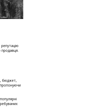
о репутацію
о продавця.
і, бюджет,
, пропонуючи
 популярні
требуваних