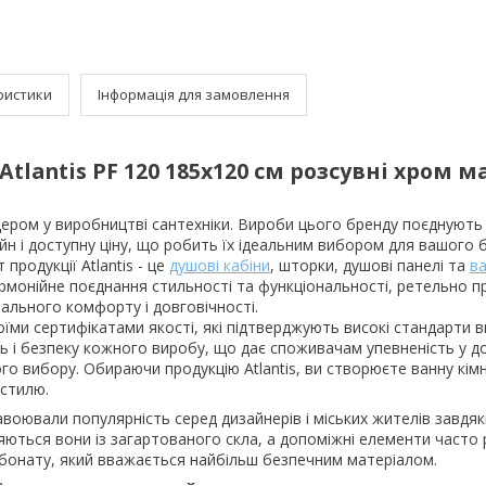
ристики
Інформація для замовлення
Atlantis PF 120 185х120 см розсувні хром м
лідером у виробництві сантехніки. Вироби цього бренду поєднують 
айн і доступну ціну, що робить їх ідеальним вибором для вашого 
продукції Atlantis - це
душові кабіни
, шторки, душові панелі та
в
рмонійне поєднання стильності та функціональності, ретельно 
ального комфорту і довговічності.
воїми сертифікатами якості, які підтверджують високі стандарти 
ть і безпеку кожного виробу, що дає споживачам упевненість у д
го вибору. Обираючи продукцію Atlantis, ви створюєте ванну кімн
 стилю.
воювали популярність серед дизайнерів і міських жителів завдяк
ються вони із загартованого скла, а допоміжні елементи часто 
рбонату, який вважається найбільш безпечним матеріалом.