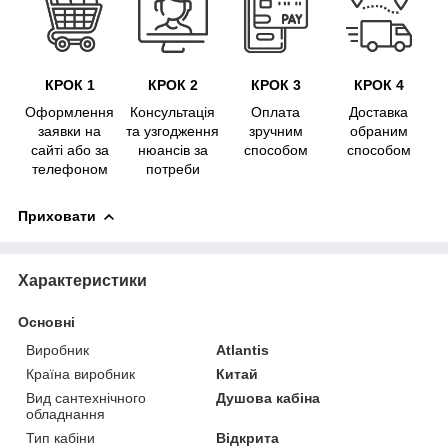
КРОК 1
КРОК 2
КРОК 3
КРОК 4
Оформлення
Консультація
Оплата
Доставка
заявки на
та узгодження
зручним
обраним
сайті або за
нюансів за
способом
способом
телефоном
потреби
Приховати
Характеристики
Основні
Виробник
Atlantis
Країна виробник
Китай
Вид сантехнічного
Душова кабіна
обладнання
Тип кабіни
Відкрита