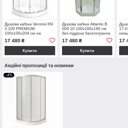
Душова кабіна Veronis KN
Душова кабіна Atlantis B
Душо
3 100 PREMIUM
009 10 100х100х190 см
17-0
100х100х204 см на
без піддона багатогранна
низь
низькому піддоні прозоре
прозоре скло
проз
17 480
17 480
17 
₴
₴
скло розсувні двері
багатогранна розпашні
двер
двері
Купити
Купити
Акційні пропозиції та новинки
–4%