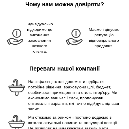
Чому нам можна довіряти?
Індивідуально
підходимо до
Маємо і цінуємо
виконання
репутацію
замовлення
відповідального
кожного
продавця.
клієнта.
Переваги нашої компанії
Наші фахівці готові допомогти підібрати
потрібне рішення, враховуючи цілі, бюджет,
особливості приміщення та стиль інтер'єру. Ми
економимо ваш час і сили, пропонуючи
оптимальні варіанти, які точно підійдуть під ваш
запит.
Ми стежимо за ринком і постійно додаємо в
каталог актуальні новинки та популярні позиції.
Це дозволяє нашим клієнтам завжди мати