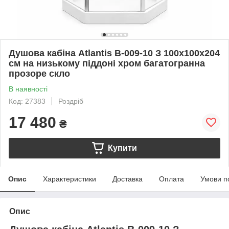
Душова кабіна Atlantis B-009-10 З 100х100х204
см на низькому піддоні хром багатогранна
прозоре скло
В наявності
Код: 27383
Роздріб
17 480
₴
Купити
Опис
Характеристики
Доставка
Оплата
Умови п
Опис