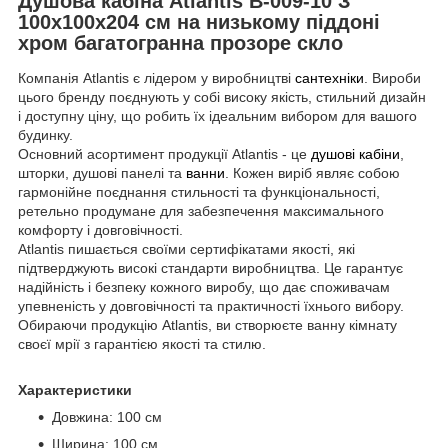
Душова кабіна Atlantis B-009-10 З
100х100х204 см на низькому піддоні
хром багатогранна прозоре скло
Компанія Atlantis є лідером у виробництві
сантехніки
. Вироби
цього бренду поєднують у собі високу якість, стильний дизайн
і доступну ціну, що робить їх ідеальним вибором для вашого
будинку.
Основний асортимент продукції Atlantis - це
душові кабіни
,
шторки, душові панелі та
ванни
. Кожен виріб являє собою
гармонійне поєднання стильності та функціональності,
ретельно продумане для забезпечення максимального
комфорту і довговічності.
Atlantis пишається своїми сертифікатами якості, які
підтверджують високі стандарти виробництва. Це гарантує
надійність і безпеку кожного виробу, що дає споживачам
упевненість у довговічності та практичності їхнього вибору.
Обираючи продукцію Atlantis, ви створюєте ванну кімнату
своєї мрії з гарантією якості та стилю.
Характеристики
Довжина: 100 см
Ширина: 100 см