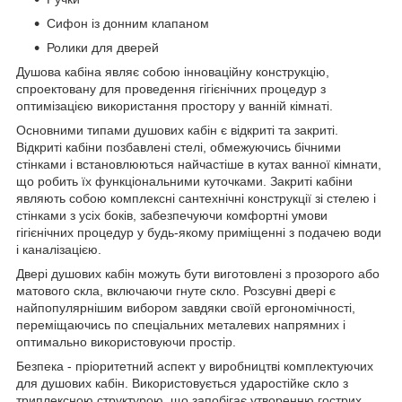
Сифон із донним клапаном
Ролики для дверей
Душова кабіна являє собою інноваційну конструкцію,
спроектовану для проведення гігієнічних процедур з
оптимізацією використання простору у ванній кімнаті.
Основними типами душових кабін є відкриті та закриті.
Відкриті кабіни позбавлені стелі, обмежуючись бічними
стінками і встановлюються найчастіше в кутах ванної кімнати,
що робить їх функціональними куточками. Закриті кабіни
являють собою комплексні сантехнічні конструкції зі стелею і
стінками з усіх боків, забезпечуючи комфортні умови
гігієнічних процедур у будь-якому приміщенні з подачею води
і каналізацією.
Двері душових кабін можуть бути виготовлені з прозорого або
матового скла, включаючи гнуте скло. Розсувні двері є
найпопулярнішим вибором завдяки своїй ергономічності,
переміщаючись по спеціальних металевих напрямних і
оптимально використовуючи простір.
Безпека - пріоритетний аспект у виробництві комплектуючих
для душових кабін. Використовується ударостійке скло з
триплексною структурою, що запобігає утворенню гострих