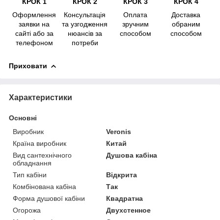
КРОК 1
КРОК 2
КРОК 3
КРОК 4
Оформлення
Консультація
Оплата
Доставка
заявки на
та узгодження
зручним
обраним
сайті або за
нюансів за
способом
способом
телефоном
потреби
Приховати
Характеристики
Основні
Виробник
Veronis
Країна виробник
Китай
Вид сантехнічного
Душова кабіна
обладнання
Тип кабіни
Відкрита
Комбінована кабіна
Так
Форма душової кабіни
Квадратна
Огорожа
Двухстенное