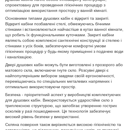
спроектовану для проведення гігієнічних процедур з
оптимізацією використання простору у ванній кімнаті.
Основними типами душових кабін є відкриті та закриті.
Відкриті кабіни позбавлені стелі, обмежуючись бічними
стінками і встановлюються найчастіше в кутах ванної кімнати,
що робить їх функціональними куточками. Закриті кабіни
являють собою комплексні сантехнічні конструкції зі стелею і
стінками з усіх боків, забезпечуючи комфортні умови
гігієнічних процедур у будь-якому приміщенні з подачею води
і каналізацією.
Двері душових кабін можуть бути виготовлені з прозорого або
матового скла, включаючи гнуте скло. Розсувні двері є
найпопулярнішим вибором завдяки своїй ергономічності,
переміщаючись по спеціальних металевих напрямних і
оптимально використовуючи простір.
Безпека - пріоритетний аспект у виробництві комплектуючих
для душових кабін. Використовується ударостійке скло з
триплексною структурою, що запобігає утворенню гострих
осколків у разі пошкодження. Ця технологія забезпечує
високий рівень безпеки у використанні.
Скляна поверхня також вирізняється високою гігієнічністю та