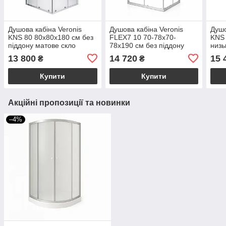
Душова кабіна Veronis
Душова кабіна Veronis
Душо
KNS 80 80х80х180 см без
FLEX7 10 70-78х70-
KNS 
піддону матове скло
78х190 см без піддону
низь
розсувні двері
прозоре скло розсувні
проз
13 800
14 720
15 
₴
₴
двері
двер
Купити
Купити
Акційні пропозиції та новинки
–4%