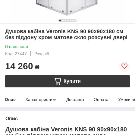
Душова кабіна Veronis KNS 90 90х90х180 см
без піддону хром матове скло розсувні двері
В наявності
Код: 27447
Роздріб
14 260
₴
Купити
Опис
Характеристики
Доставка
Оплата
Умови п
Опис
Душова кабіна Veronis KNS 90 90х90х180