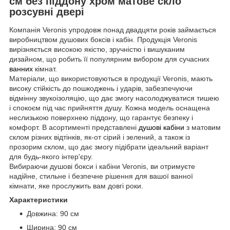
см без піддону хром матове скло
розсувні двері
Компанія Veronis упродовж понад двадцяти років займається
виробництвом душових боксів і кабін. Продукція Veronis
вирізняється високою якістю, зручністю і вишуканим
дизайном, що робить її популярним вибором для сучасних
ванних
кімнат.
Матеріали, що використовуються в продукції Veronis, мають
високу стійкість до пошкоджень і ударів, забезпечуючи
відмінну звукоізоляцію, що дає змогу насолоджуватися тишею
і спокоєм під час прийняття душу. Кожна модель оснащена
неслизькою поверхнею піддону, що гарантує безпеку і
комфорт. В асортименті представлені
душові кабіни
з матовим
склом різних відтінків, як-от сірий і зелений, а також із
прозорим склом, що дає змогу підібрати ідеальний варіант
для будь-якого інтер'єру.
Вибираючи душові бокси і кабіни Veronis, ви отримуєте
надійне, стильне і безпечне рішення для вашої ванної
кімнати, яке прослужить вам довгі роки.
Характеристики
Довжина: 90 см
Ширина: 90 см