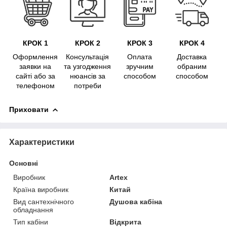
КРОК 1
КРОК 2
КРОК 3
КРОК 4
Оформлення
Консультація
Оплата
Доставка
заявки на
та узгодження
зручним
обраним
сайті або за
нюансів за
способом
способом
телефоном
потреби
Приховати
Характеристики
Основні
Виробник
Artex
Країна виробник
Китай
Вид сантехнічного
Душова кабіна
обладнання
Тип кабіни
Відкрита