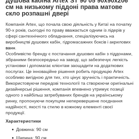
Душова кабіна Artex ST 90 05 90х90х206
см на низькому піддоні права матове
скло розпашні двері
Компанія Artex, що почала свою діяльність у Китаї на початку
90-х років, сьогодні по праву вважається одним із лідерів у
сфері сантехнічного обладнання, спеціалізуючись на
виробництві душових кабін, гідромасажних боксів і акрилових
ванн
.
Особливістю бренду є постачання душових кабін з піддонами,
зібраними безпосередньо на заводі, що забезпечує легкість
установки і допомагає клієнтам заощадити на додаткових
послугах. Це інноваційне рішення робить продукцію Artex
особливо вигідною для тих, хто цінує зручність і практичність.
Використовуючи передові технології та створюючи оригінальні
дизайнерські рішення, компанія впевнено утримує позиції
одного з найбільш затребуваних брендів на українському
ринку, пропонуючи покупцям неперевершене поєднання
надійності, якості та стилю в кожному елементі своєї
продукції.
Характеристики
Довжина: 90 см
Ширина: 90 см