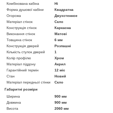
Комбінована кабіна
Ні
Форма душової кабіни
Квадратна
Огорожа
Двухстенное
Матеріал стінок
Скло
Конструкція стінок
Каркасна
Виконання стінок
Матові
Товщина стінок
6 мм
Конструкція дверей
Розпашні
Кількість стулок дверей
1
Колір профілю
Хром
Матеріал піддону
Акрил
Гарантійний термін
12 міс
Стан
Новий
Матеріал передньої стінки
Скло
Габаритні розміри
Ширина
900 мм
Довжина
900 мм
Висота
2060 мм