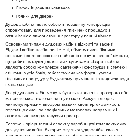
Сифон із донним клапаном
Ролики для дверей
Душова кабіна являє собою інноваційну конструкцію,
спроектовану для проведення гігієнічних процедур з
оптимізацією використання простору у ванній кімнаті.
Основними типами душових кабін є відкриті та закриті.
Відкриті кабіни позбавлені стелі, обмежуючись бічними
стінками і встановлюються найчастіше в кутах ванної кімнати,
що робить їх функціональними куточками. Закриті кабіни
являють собою комплексні сантехнічні конструкції зі стелею і
стінками з усіх боків, забезпечуючи комфортні умови
гігієнічних процедур у будь-якому приміщенні з подачею води
і каналізацією.
Двері душових кабін можуть бути виготовлені з прозорого або
матового скла, включаючи гнуте скло. Розсувні двері є
найпопулярнішим вибором завдяки своїй ергономічності,
переміщаючись по спеціальних металевих напрямних і
оптимально використовуючи простір.
Безпека - пріоритетний аспект у виробництві комплектуючих
для душових кабін. Використовується ударостійке скло з
триплексною структурою, що запобігає утворенню гострих