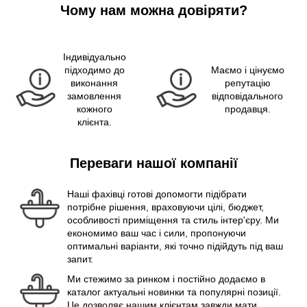
Чому нам можна довіряти?
Індивідуально
підходимо до
Маємо і цінуємо
виконання
репутацію
замовлення
відповідального
кожного
продавця.
клієнта.
Переваги нашої компанії
Наші фахівці готові допомогти підібрати
потрібне рішення, враховуючи цілі, бюджет,
особливості приміщення та стиль інтер'єру. Ми
економимо ваш час і сили, пропонуючи
оптимальні варіанти, які точно підійдуть під ваш
запит.
Ми стежимо за ринком і постійно додаємо в
каталог актуальні новинки та популярні позиції.
Це дозволяє нашим клієнтам завжди мати