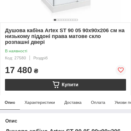
Душова кабіна Artex ST 90 05 90х90х206 см на
низькому піддоні права матове скло
розпашні двері
В наявності
Код: 27580
Роздріб
17 480
₴
Купити
Опис
Характеристики
Доставка
Оплата
Умови п
Опис