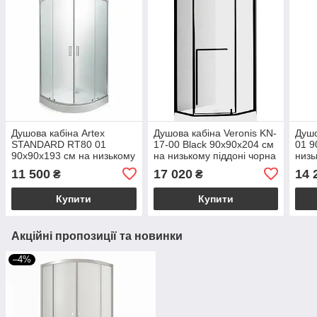
Душова кабіна Artex
Душова кабіна Veronis KN-
Душо
STANDARD RT80 01
17-00 Black 90х90х204 см
01 9
90х90х193 см на низькому
на низькому піддоні чорна
низь
піддоні матове скло
прозоре скло розпашні
скло
11 500
17 020
14 
₴
₴
розсувні двері
двері
Купити
Купити
Акційні пропозиції та новинки
–4%