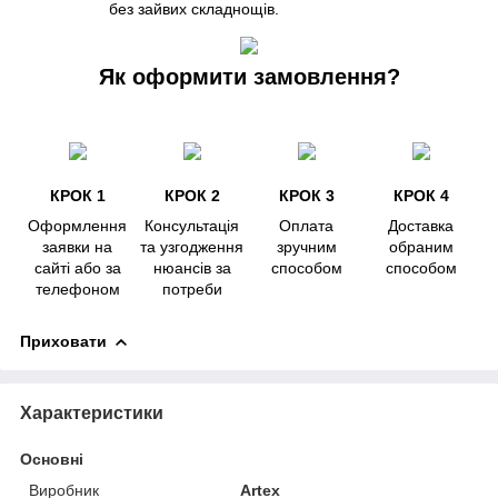
без зайвих складнощів.
Як оформити замовлення?
КРОК 1
КРОК 2
КРОК 3
КРОК 4
Оформлення
Консультація
Оплата
Доставка
заявки на
та узгодження
зручним
обраним
сайті або за
нюансів за
способом
способом
телефоном
потреби
Приховати
Характеристики
Основні
Виробник
Artex