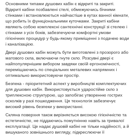
Основними типами душових кабін є відкриті та закриті.
Відкриті кабіни позбавлені стелі, обмежуючись бічними
стінками і встановлюються найчастіше в кутах ванної кімнати,
що робить їх функціональними куточками. Закриті кабіни
являють собою комплексні сантехнічні конструкції зі стелею і
стінками з усіх боків, забезпечуючи комфортні умови
гігієнічних процедур у будь-якому приміщенні з подачею води
і каналізацією.
Двері душових кабін можуть бути виготовлені з прозорого або
матового скла, включаючи гнуте скло. Розсувні двері є
найпопулярнішим вибором завдяки своїй ергономічності,
переміщаючись по спеціальних металевих напрямних і
оптимально використовуючи простір.
Безпека - пріоритетний аспект у виробництві комплектуючих
для душових кабін. Використовується ударостійке скло з
триплексною структурою, що запобігає утворенню гострих
осколків у разі пошкодження. Ця технологія забезпечує
високий рівень безпеки у використанні.
Скляна поверхня також вирізняється високою гігієнічністю та
естетичністю, не піддаючись помутнінню навіть за тривалої
експлуатації. Це надає душовій кабіні не тільки надійності, а й
вишуканого зовнішнього вигляду, підкреслюючи її