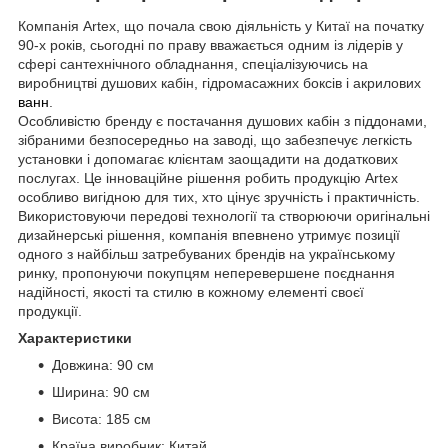
Компанія Artex, що почала свою діяльність у Китаї на початку
90-х років, сьогодні по праву вважається одним із лідерів у
сфері сантехнічного обладнання, спеціалізуючись на
виробництві душових кабін, гідромасажних боксів і акрилових
ванн
.
Особливістю бренду є постачання душових кабін з піддонами,
зібраними безпосередньо на заводі, що забезпечує легкість
установки і допомагає клієнтам заощадити на додаткових
послугах. Це інноваційне рішення робить продукцію Artex
особливо вигідною для тих, хто цінує зручність і практичність.
Використовуючи передові технології та створюючи оригінальні
дизайнерські рішення, компанія впевнено утримує позиції
одного з найбільш затребуваних брендів на українському
ринку, пропонуючи покупцям неперевершене поєднання
надійності, якості та стилю в кожному елементі своєї
продукції.
Характеристики
Довжина: 90 см
Ширина: 90 см
Висота: 185 см
Країна виробник: Китай