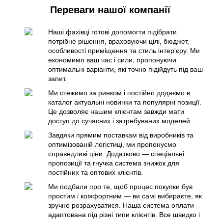
Переваги нашої компанії
Наші фахівці готові допомогти підібрати
потрібне рішення, враховуючи цілі, бюджет,
особливості приміщення та стиль інтер'єру. Ми
економимо ваш час і сили, пропонуючи
оптимальні варіанти, які точно підійдуть під ваш
запит.
Ми стежимо за ринком і постійно додаємо в
каталог актуальні новинки та популярні позиції.
Це дозволяє нашим клієнтам завжди мати
доступ до сучасних і затребуваних моделей.
Завдяки прямим поставкам від виробників та
оптимізованій логістиці, ми пропонуємо
справедливі ціни. Додатково — спеціальні
пропозиції та гнучка система знижок для
постійних та оптових клієнтів.
Ми подбали про те, щоб процес покупки був
простим і комфортним — ви самі вибираєте, як
зручно розрахуватися. Наша система оплати
адаптована під різні типи клієнтів. Все швидко і