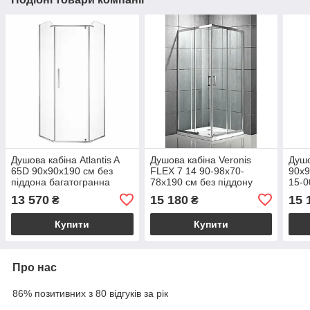
Душова кабіна Atlantis A
Душова кабіна Veronis
Душо
65D 90х90х190 см без
FLEX 7 14 90-98х70-
90х9
піддона багатогранна
78х190 см без піддону
15-0
прозоре скло
прозоре скло розсувні
низь
13 570
15 180
15 
₴
₴
багатогранна розпашні
двері
проз
двері
двер
Купити
Купити
Про нас
86% позитивних з 80 відгуків за рік