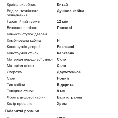
Країна виробник
Китай
Вид сантехнічного
Душова кабіна
обладнання
Гарантійний термін
12 міс
Виконання стінок
Прозорі
Кількість стулок дверей
1
Комбінована кабіна
Ні
Конструкція дверей
Розпашні
Конструкція стінок
Каркасна
Матеріал передньої стінки
Скло
Матеріал стінок
Скло
Огорожа
Двухстенное
Стан
Новий
Тип кабіни
Відкрита
Товщина стінок
8 мм
Форма душової кабіни
Багатогранна
Колір профілю
Хром
Габаритні розміри