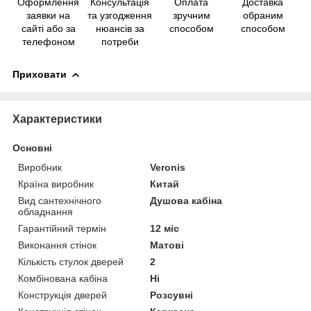
Оформлення
Консультація
Оплата
Доставка
заявки на
та узгодження
зручним
обраним
сайті або за
нюансів за
способом
способом
телефоном
потреби
Приховати
Характеристики
Основні
Виробник
Veronis
Країна виробник
Китай
Вид сантехнічного
Душова кабіна
обладнання
Гарантійний термін
12 міс
Виконання стінок
Матові
Кількість стулок дверей
2
Комбінована кабіна
Ні
Конструкція дверей
Розсувні