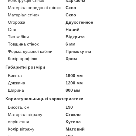
Конструкція стінок
Каркасна
Матеріал передньої стінки
Скло
Матеріал стінок
Скло
Огорожа
Двухстенное
Стан
Новий
Тип кабіни
Відкрита
Товщина стінок
6 мм
Форма душової кабіни
Прямокутна
Колір профілю
Хром
Габаритні розміри
Висота
1900 мм
Довжина
1200 мм
Ширина
800 мм
Користувальницькі характеристики
Висота, см
190
Матеріал вітражу
Стекло
опрішення
Кутова
Колір вітражу
Матовий