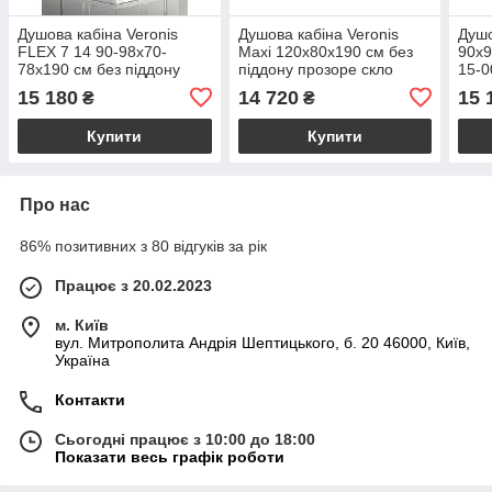
Душова кабіна Veronis
Душова кабіна Veronis
Душо
FLEX 7 14 90-98х70-
Maxi 120x80x190 см без
90х9
78х190 см без піддону
піддону прозоре скло
15-0
прозоре скло розсувні
розсувні двері
низь
15 180
14 720
15 
₴
₴
двері
проз
двер
Купити
Купити
Про нас
86% позитивних з 80 відгуків за рік
Працює з 20.02.2023
м. Київ
вул. Митрополита Андрія Шептицького, б. 20 46000, Київ,
Україна
Контакти
Сьогодні працює з 10:00 до 18:00
Показати весь графік роботи