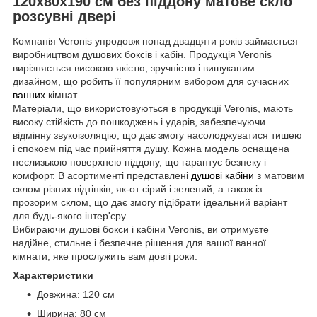
120х80х190 см без піддону матове скло
розсувні двері
Компанія Veronis упродовж понад двадцяти років займається
виробництвом душових боксів і кабін. Продукція Veronis
вирізняється високою якістю, зручністю і вишуканим
дизайном, що робить її популярним вибором для сучасних
ванних
кімнат.
Матеріали, що використовуються в продукції Veronis, мають
високу стійкість до пошкоджень і ударів, забезпечуючи
відмінну звукоізоляцію, що дає змогу насолоджуватися тишею
і спокоєм під час прийняття душу. Кожна модель оснащена
неслизькою поверхнею піддону, що гарантує безпеку і
комфорт. В асортименті представлені
душові кабіни
з матовим
склом різних відтінків, як-от сірий і зелений, а також із
прозорим склом, що дає змогу підібрати ідеальний варіант
для будь-якого інтер'єру.
Вибираючи душові бокси і кабіни Veronis, ви отримуєте
надійне, стильне і безпечне рішення для вашої ванної
кімнати, яке прослужить вам довгі роки.
Характеристики
Довжина: 120 см
Ширина: 80 см