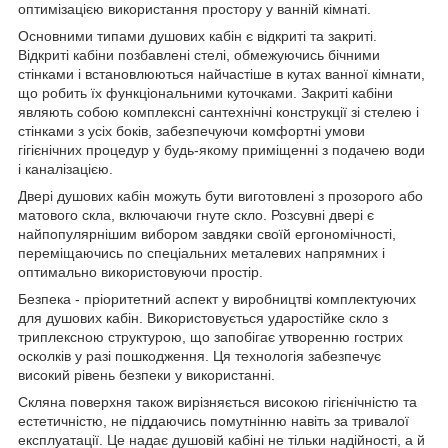
оптимізацією використання простору у ванній кімнаті.
Основними типами душових кабін є відкриті та закриті.
Відкриті кабіни позбавлені стелі, обмежуючись бічними
стінками і встановлюються найчастіше в кутах ванної кімнати,
що робить їх функціональними куточками. Закриті кабіни
являють собою комплексні сантехнічні конструкції зі стелею і
стінками з усіх боків, забезпечуючи комфортні умови
гігієнічних процедур у будь-якому приміщенні з подачею води
і каналізацією.
Двері душових кабін можуть бути виготовлені з прозорого або
матового скла, включаючи гнуте скло. Розсувні двері є
найпопулярнішим вибором завдяки своїй ергономічності,
переміщаючись по спеціальних металевих напрямних і
оптимально використовуючи простір.
Безпека - пріоритетний аспект у виробництві комплектуючих
для душових кабін. Використовується ударостійке скло з
триплексною структурою, що запобігає утворенню гострих
осколків у разі пошкодження. Ця технологія забезпечує
високий рівень безпеки у використанні.
Скляна поверхня також вирізняється високою гігієнічністю та
естетичністю, не піддаючись помутнінню навіть за тривалої
експлуатації. Це надає душовій кабіні не тільки надійності, а й