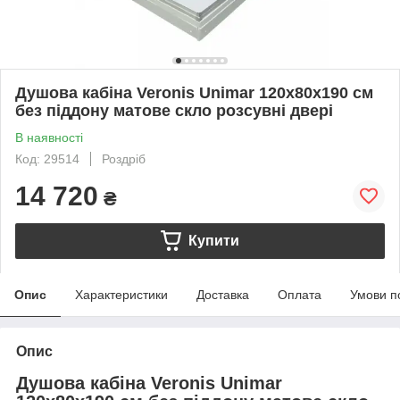
Душова кабіна Veronis Unimar 120х80х190 см
без піддону матове скло розсувні двері
В наявності
Код: 29514
Роздріб
14 720
₴
Купити
Опис
Характеристики
Доставка
Оплата
Умови п
Опис
Душова кабіна Veronis Unimar