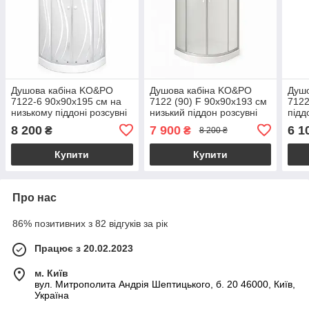
Душова кабіна KO&PO
Душова кабіна KO&PO
Душ
7122-6 90х90х195 см на
7122 (90) F 90x90х193 см
7122
низькому піддоні розсувні
низький піддон розсувні
підд
двері матове скло з
двері матове скло
мат
8 200
7 900
6 1
₴
₴
8 200 ₴
принтом хвилі
Купити
Купити
Про нас
86% позитивних з 82 відгуків за рік
Працює з 20.02.2023
м. Київ
вул. Митрополита Андрія Шептицького, б. 20 46000, Київ,
Україна