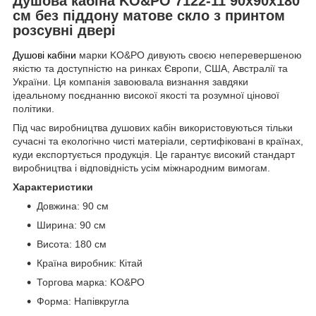
Душова кабіна KO&PO 7122-11 90х90х180
см без піддону матове скло з принтом
розсувні двері
Душові кабіни
марки KO&PO дивують своєю неперевершеною
якістю та доступністю на ринках Європи, США, Австралії та
України. Ця компанія завоювала визнання завдяки
ідеальному поєднанню високої якості та розумної цінової
політики.
Під час виробництва душових кабін використовуються тільки
сучасні та екологічно чисті матеріали, сертифіковані в країнах,
куди експортується продукція. Це гарантує високий стандарт
виробництва і відповідність усім міжнародним вимогам.
Характеристики
Довжина: 90 см
Ширина: 90 см
Висота: 180 см
Країна виробник: Кітай
Торгова марка: KO&PO
Форма: Напівкругла