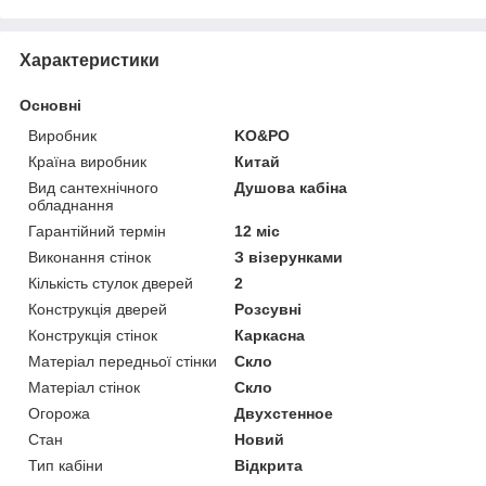
Характеристики
Основні
Виробник
KO&PO
Країна виробник
Китай
Вид сантехнічного
Душова кабіна
обладнання
Гарантійний термін
12 міс
Виконання стінок
З візерунками
Кількість стулок дверей
2
Конструкція дверей
Розсувні
Конструкція стінок
Каркасна
Матеріал передньої стінки
Скло
Матеріал стінок
Скло
Огорожа
Двухстенное
Стан
Новий
Тип кабіни
Відкрита