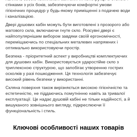
стінками з усіх боків, забезпечуючи комфортні умови
гігієнічних процедур у будь-якому приміщенні з подачею води
і каналізацією.
Двері душових кабін можуть бути виготовлені з прозорого або
матового скла, включаючи гнуте скло. Розсувні двері є
найпопулярнішим вибором завдяки своїй ергономічності,
переміщаючись по спеціальних металевих напрямних і
оптимально використовуючи простір.
Безпека - пріоритетний аспект у виробництві комплектуючих
для душових кабін. Використовується ударостійке скло з
триплексною структурою, що запобігає утворенню гострих
осколків у разі пошкодження. Ця технологія забезпечує
високий рівень безпеки у використанні.
Скляна поверхня також вирізняється високою гігієнічністю та
естетичністю, не піддаючись помутнінню навіть за тривалої
експлуатації. Це надає душовій кабіні не тільки надійності, а й
вишуканого зовнішнього вигляду, підкреслюючи її
функціональність і стиль.
Ключові особливості наших товарів