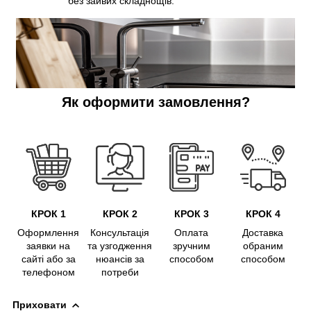
без зайвих складнощів.
Як оформити замовлення?
КРОК 1
КРОК 2
КРОК 3
КРОК 4
Оформлення
Консультація
Оплата
Доставка
заявки на
та узгодження
зручним
обраним
сайті або за
нюансів за
способом
способом
телефоном
потреби
Приховати