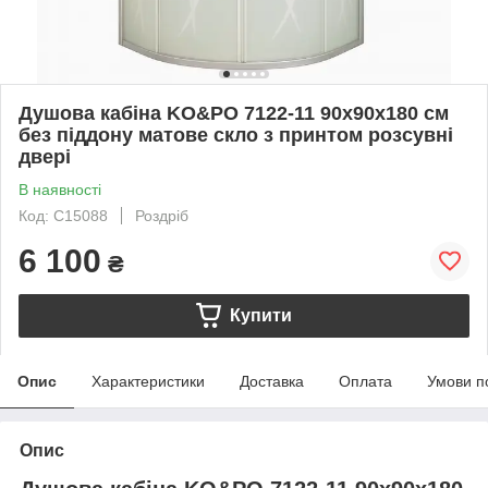
Душова кабіна KO&PO 7122-11 90х90х180 см
без піддону матове скло з принтом розсувні
двері
В наявності
Код: C15088
Роздріб
6 100
₴
Купити
Опис
Характеристики
Доставка
Оплата
Умови п
Опис