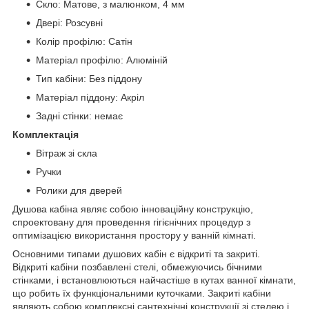
Скло: Матове, з малюнком, 4 мм
Двері: Розсувні
Колір профілю: Сатін
Матеріал профілю: Алюміній
Тип кабіни: Без піддону
Матеріал піддону: Акріл
Задні стінки: немає
Комплектація
Вітраж зі скла
Ручки
Ролики для дверей
Душова кабіна являє собою інноваційну конструкцію,
спроектовану для проведення гігієнічних процедур з
оптимізацією використання простору у ванній кімнаті.
Основними типами душових кабін є відкриті та закриті.
Відкриті кабіни позбавлені стелі, обмежуючись бічними
стінками, і встановлюються найчастіше в кутах ванної кімнати,
що робить їх функціональними куточками. Закриті кабіни
являють собою комплексні сантехнічні конструкції зі стелею і