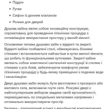
Піддон
Ручки
Сифон із донним клапаном
Ролики для дверей
Душова кабіна являє собою інноваційну конструкцію,
спроектовану для проведення гігієнічних процедур з
оптимізацією використання простору у ванній кімнаті.
Основними типами душових кабін є відкриті та закриті.
Відкриті кабіни позбавлені стелі, обмежуючись бічними
стінками і встановлюються найчастіше в кутах ванної кімнати,
що робить їх функціональними куточками. Закриті кабіни
являють собою комплексні сантехнічні конструкції зі стелею і
стінками з усіх боків, забезпечуючи комфортні умови
гігієнічних процедур у будь-якому приміщенні з подачею води
і каналізацією.
Двері душових кабін можуть бути виготовлені з прозорого або
матового скла, включаючи гнуте скло. Розсувні двері є
найпопулярнішим вибором завдяки своїй ергономічності,
переміщаючись по спеціальних металевих напрямних і
оптимально використовуючи простір.
Безпека - пріоритетний аспект у виробництві комплектуючих