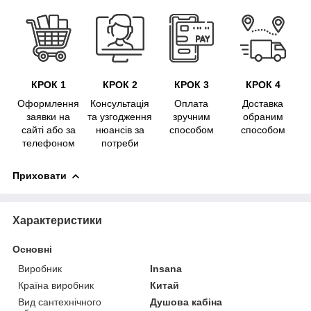
КРОК 1
КРОК 2
КРОК 3
КРОК 4
Оформлення
Консультація
Оплата
Доставка
заявки на
та узгодження
зручним
обраним
сайті або за
нюансів за
способом
способом
телефоном
потреби
Приховати
Характеристики
Основні
Виробник
Insana
Країна виробник
Китай
Вид сантехнічного
Душова кабіна