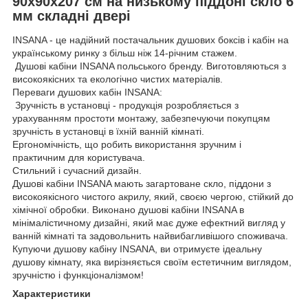
90x90x207 см на низькому піддоні скло 6
мм складні двері
INSANA - це надійний постачальник душових боксів і кабін на
українському ринку з більш ніж 14-річним стажем.
Душові кабіни INSANA польського бренду. Виготовляються з
високоякісних та екологічно чистих матеріалів.
Переваги душових кабін INSANA:
Зручність в установці - продукція розробляється з
урахуванням простоти монтажу, забезпечуючи покупцям
зручність в установці в їхній ванній кімнаті.
Ергономічність, що робить використання зручним і
практичним для користувача.
Стильний і сучасний дизайн.
Душові кабіни INSANA мають загартоване скло, піддони з
високоякісного чистого акрилу, який, своєю чергою, стійкий до
хімічної обробки. Виконано душові кабіни INSANA в
мінімалістичному дизайні, який має дуже ефектний вигляд у
ванній кімнаті та задовольнить найвибагливішого споживача.
Купуючи душову кабіну INSANA, ви отримуєте ідеальну
душову кімнату, яка вирізняється своїм естетичним виглядом,
зручністю і функціоналізмом!
Характеристики