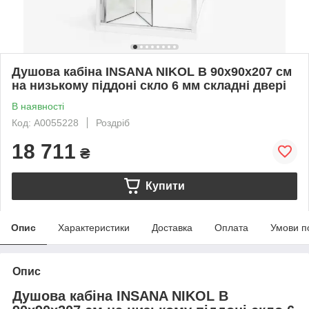
Душова кабіна INSANA NIKOL B 90x90x207 см
на низькому піддоні скло 6 мм складні двері
В наявності
Код: А0055228
Роздріб
18 711
₴
Купити
Опис
Характеристики
Доставка
Оплата
Умови п
Опис
Душова кабіна INSANA NIKOL B