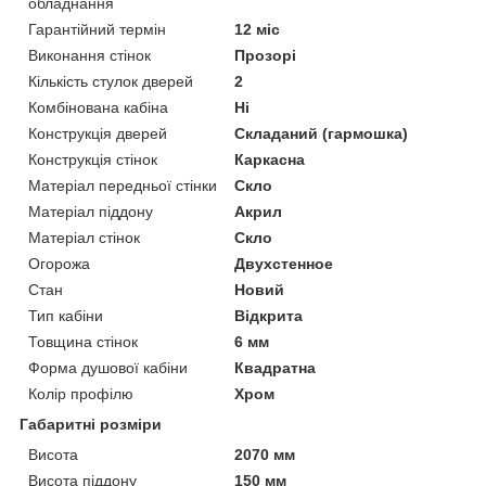
обладнання
Гарантійний термін
12 міс
Виконання стінок
Прозорі
Кількість стулок дверей
2
Комбінована кабіна
Ні
Конструкція дверей
Складаний (гармошка)
Конструкція стінок
Каркасна
Матеріал передньої стінки
Скло
Матеріал піддону
Акрил
Матеріал стінок
Скло
Огорожа
Двухстенное
Стан
Новий
Тип кабіни
Відкрита
Товщина стінок
6 мм
Форма душової кабіни
Квадратна
Колір профілю
Хром
Габаритні розміри
Висота
2070 мм
Висота піддону
150 мм