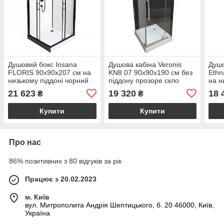
Душовий бокс Insana
Душова кабіна Veronis
Душо
FLORIS 90x90x207 см на
KN8 07 90х90х190 см без
Ethn
низькому піддоні чорний
піддону прозоре скло
на н
скло прозоре розсувні
розпашні двері
бага
21 623
19 320
18 
₴
₴
двері
скло
Купити
Купити
Про нас
86% позитивних з 80 відгуків за рік
Працює з 20.02.2023
м. Київ
вул. Митрополита Андрія Шептицького, б. 20 46000, Київ,
Україна