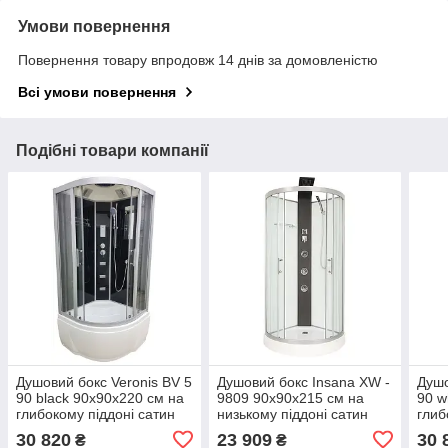
Умови повернення
Повернення товару впродовж 14 днів за домовленістю
Всі умови повернення
Подібні товари компанії
Душовий бокс Veronis BV 5
Душовий бокс Insana XW -
Душо
90 black 90х90х220 см на
9809 90x90x215 см на
90 w
глибокому піддоні сатин
низькому піддоні сатин
глиб
прозоре скло розсувні
прозоре скло з візерунком
скло
30 820
23 909
30 
₴
₴
двері
розпашні двері