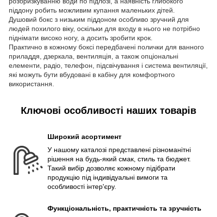
розбризкуванню води по підлозі, а наявність глибокого
піддону робить можливим купання маленьких дітей.
Душовий бокс з низьким піддоном особливо зручний для
людей похилого віку, оскільки для входу в нього не потрібно
піднімати високо ногу, а досить зробити крок.
Практично в кожному боксі передбачені полички для ванного
приладдя, дзеркала, вентиляція, а також опціональні
елементи, радіо, телефон, підсвічування і система вентиляції,
які можуть бути вбудовані в кабіну для комфортного
використання.
Ключові особливості наших товарів
Широкий асортимент
У нашому каталозі представлені різноманітні
рішення на будь-який смак, стиль та бюджет.
Такий вибір дозволяє кожному підібрати
продукцію під індивідуальні вимоги та
особливості інтер'єру.
Функціональність, практичність та зручність