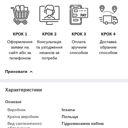
КРОК 1
КРОК 2
КРОК 3
КРОК 4
Оформлення
Консультація
Оплата
Доставка
заявки на
та узгодження
зручним
обраним
сайті або за
нюансів за
способом
способом
телефоном
потреби
Приховати
Характеристики
Основні
Виробник
Insana
Країна виробник
Польща
Вид сантехнічного
Гідромасажна кабіна