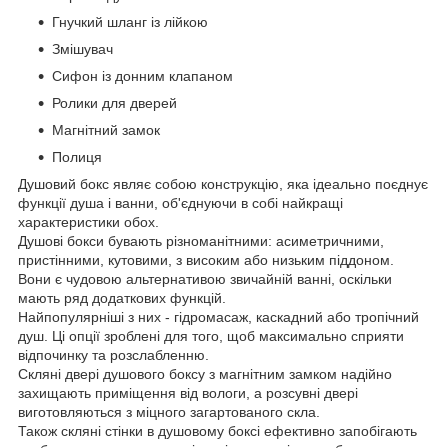
Гнучкий шланг із лійкою
Змішувач
Сифон із донним клапаном
Ролики для дверей
Магнітний замок
Полиця
Душовий бокс являє собою конструкцію, яка ідеально поєднує
функції душа і ванни, об'єднуючи в собі найкращі
характеристики обох.
Душові бокси бувають різноманітними: асиметричними,
пристінними, кутовими, з високим або низьким піддоном.
Вони є чудовою альтернативою звичайній ванні, оскільки
мають ряд додаткових функцій.
Найпопулярніші з них - гідромасаж, каскадний або тропічний
душ. Ці опції зроблені для того, щоб максимально сприяти
відпочинку та розслабленню.
Скляні двері душового боксу з магнітним замком надійно
захищають приміщення від вологи, а розсувні двері
виготовляються з міцного загартованого скла.
Також скляні стінки в душовому боксі ефективно запобігають