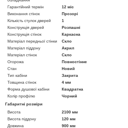
обладнання
Гарантійний термін
12 міс
Виконання стінок
Прозорі
Кількість стулок дверей
1
Конструкція дверей
Розпашні
Конструкція стінок
Каркасна
Матеріал передньої стінки
Скло
Матеріал піддону
Акрил
Матеріал стінок
Скло
Огорожа
Повностінне
Стан
Новий
Тип кабіни
Закрита
Товщина стінок
4 мм
Форма душової кабіни
Квадратна
Колір профілю
Чорний
Габаритні розміри
Висота
2100 мм
Висота піддону
120 мм
Довжина
900 мм