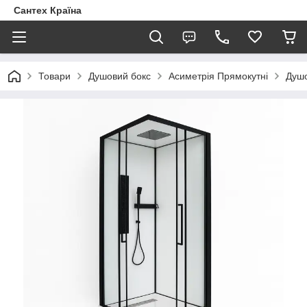
Сантех Країна
Товари
Душовий бокс
Асиметрія Прямокутні
Душо