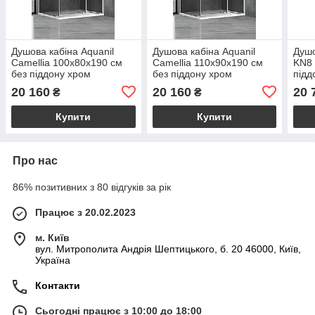
Душова кабіна Aquanil
Душова кабіна Aquanil
Душо
Camellia 100х80х190 см
Camellia 110х90х190 см
KN8 
без піддону хром
без піддону хром
підд
тоноване скло 6 мм
тоноване скло 6 мм
розп
20 160
20 160
20 
₴
₴
розпашні двері
розпашні двері
Купити
Купити
Про нас
86% позитивних з 80 відгуків за рік
Працює з 20.02.2023
м. Київ
вул. Митрополита Андрія Шептицького, б. 20 46000, Київ,
Україна
Контакти
Сьогодні працює з 10:00 до 18:00