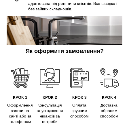
адаптована під різні типи клієнтів. Все швидко і
без зайвих складнощів.
Як оформити замовлення?
КРОК 1
КРОК 2
КРОК 3
КРОК 4
Оформлення
Консультація
Оплата
Доставка
заявки на
та узгодження
зручним
обраним
сайті або за
нюансів за
способом
способом
телефоном
потреби