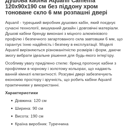
Душова кабіна Aquanil Camellia
120х90х190 см без піддону хром
тоноване скло 6 мм розпашні двері
Aquanil - турецький виробник душових кабін, який поєднує
сучасні технології, вишуканий дизайн і довговічні матеріали.
Душові кабіни бренду виконані з міцного алюмінієвого
профілю і безпечного загартованого скла завтовшки 6 мм, що
гарантує їхню надійність і безпеку в експлуатації. Моделі
Aquanil вирізняються різноманітністю розмірів і форм, даючи
змогу вибрати ідеальне рішення для будь-якого інтер'єру.
Особливу увагу приділено стилю: бренд пропонує кабіни з
профілями в чорному і золотому кольорах, що надають
ванній кімнаті елегантності. Розсувні двері забезпечують
економію простору і зручність, що робить кабіни Aquanil
практичними у використанні.
Характеристики
Довжина: 120 см
Ширина: 90 см
Висота: 190 см
Країна виробник: Туреччина