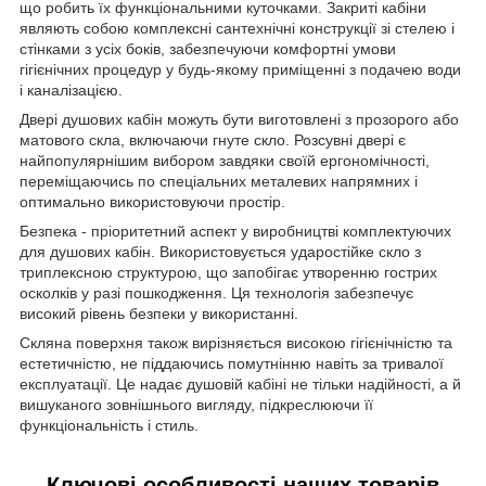
що робить їх функціональними куточками. Закриті кабіни
являють собою комплексні сантехнічні конструкції зі стелею і
стінками з усіх боків, забезпечуючи комфортні умови
гігієнічних процедур у будь-якому приміщенні з подачею води
і каналізацією.
Двері душових кабін можуть бути виготовлені з прозорого або
матового скла, включаючи гнуте скло. Розсувні двері є
найпопулярнішим вибором завдяки своїй ергономічності,
переміщаючись по спеціальних металевих напрямних і
оптимально використовуючи простір.
Безпека - пріоритетний аспект у виробництві комплектуючих
для душових кабін. Використовується ударостійке скло з
триплексною структурою, що запобігає утворенню гострих
осколків у разі пошкодження. Ця технологія забезпечує
високий рівень безпеки у використанні.
Скляна поверхня також вирізняється високою гігієнічністю та
естетичністю, не піддаючись помутнінню навіть за тривалої
експлуатації. Це надає душовій кабіні не тільки надійності, а й
вишуканого зовнішнього вигляду, підкреслюючи її
функціональність і стиль.
Ключові особливості наших товарів