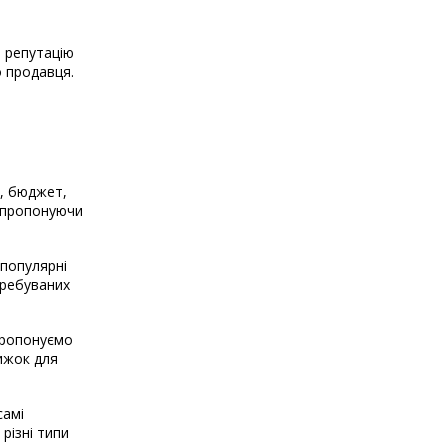
о репутацію
о продавця.
і, бюджет,
, пропонуючи
 популярні
требуваних
 пропонуємо
нижок для
самі
різні типи