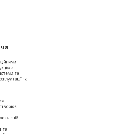
яча
аційними
укцію з
истеми та
сплуатації та
ся
 створює
ають свій
ї та