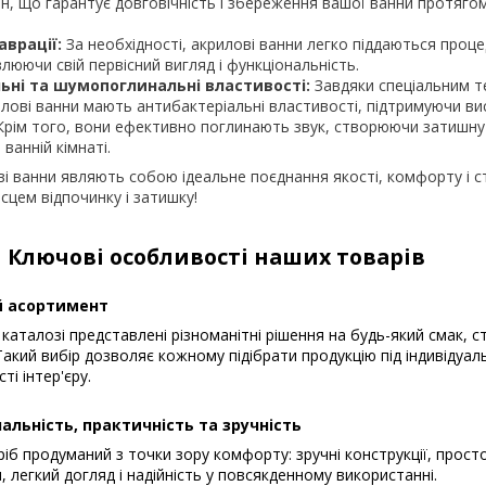
н, що гарантує довговічність і збереження вашої ванни протяго
аврації:
За необхідності, акрилові ванни легко піддаються проце
влюючи свій первісний вигляд і функціональність.
ьні та шумопоглинальні властивості:
Завдяки спеціальним т
лові ванни мають антибактеріальні властивості, підтримуючи ви
. Крім того, вони ефективно поглинають звук, створюючи затишну 
ванній кімнаті.
і ванни являють собою ідеальне поєднання якості, комфорту і 
сцем відпочинку і затишку!
Ключові особливості наших товарів
 асортимент
каталозі представлені різноманітні рішення на будь-який смак, с
акий вибір дозволяє кожному підібрати продукцію під індивідуал
ті інтер'єру.
альність, практичність та зручність
іб продуманий з точки зору комфорту: зручні конструкції, прост
, легкий догляд і надійність у повсякденному використанні.