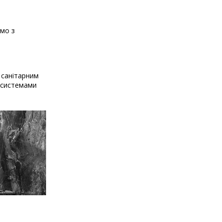
ємо з
 санітарним
и системами