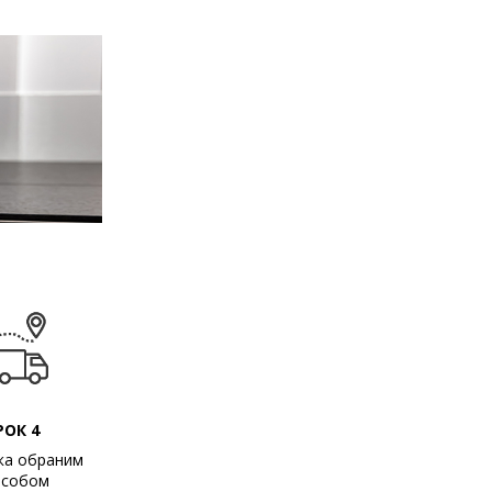
РОК 4
ка обраним
особом