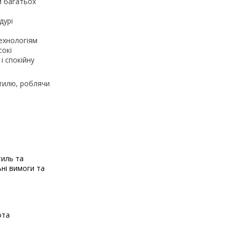
м багатьох
дурі
ехнологіям
сокі
і спокійну
стилю, роблячи
тиль та
ьні вимоги та
ота