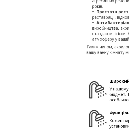
агресивних речови
років.
Простота рест
реставрації, відно
Антибактеріал
виробництва, акри
стандарти гігієни
атмосферу у вашій 
Таким чином, акрилов
вашу ванну кімнату мі
Широкий
У нашому 
бюджет. Т
особливос
Функціон
Кожен вир
установки