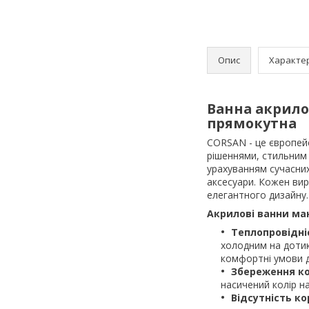
Опис
Характе
Ванна акрило
прямокутна
CORSAN - це європейс
рішеннями, стильним 
урахуванням сучасних
аксесуари. Кожен вир
елегантного дизайну.
Акрилові ванни ма
Теплопровідні
холодним на дотик
комфортні умови д
Збереження к
насичений колір на
Відсутність ко