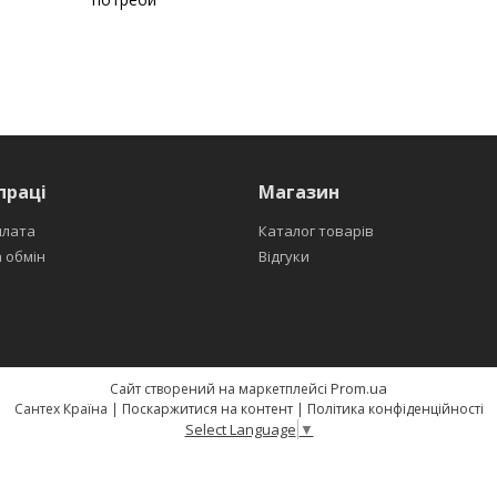
праці
Магазин
плата
Каталог товарів
 обмін
Відгуки
Prom.ua
Сайт створений на маркетплейсі
Сантех Країна |
Поскаржитися на контент
|
Політика конфіденційності
Select Language
▼