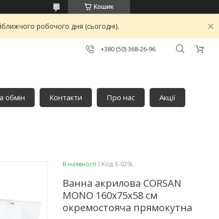
Кошик
йближчого робочого дня (сьогодні).
+380 (50) 368-26-96
а обмін
Контакти
Про нас
Акції
В наявності
Код:
E-029L
Ванна акрилова CORSAN
MONO 160х75х58 см
окремостояча прямокутна