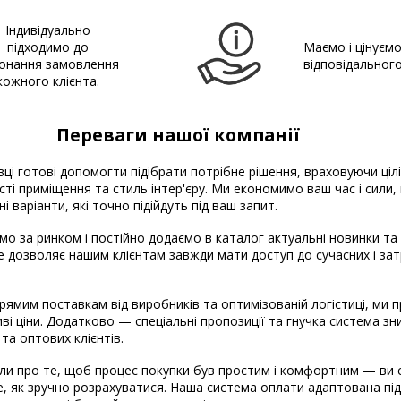
Індивідуально
підходимо до
Маємо і цінуєм
онання замовлення
відповідальног
кожного клієнта.
Переваги нашої компанії
вці готові допомогти підібрати потрібне рішення, враховуючи ціл
ті приміщення та стиль інтер'єру. Ми економимо ваш час і сили
і варіанти, які точно підійдуть під ваш запит.
о за ринком і постійно додаємо в каталог актуальні новинки та
Це дозволяє нашим клієнтам завжди мати доступ до сучасних і за
рямим поставкам від виробників та оптимізованій логістиці, ми
ві ціни. Додатково — спеціальні пропозиції та гнучка система з
 та оптових клієнтів.
и про те, щоб процес покупки був простим і комфортним — ви 
, як зручно розрахуватися. Наша система оплати адаптована під 