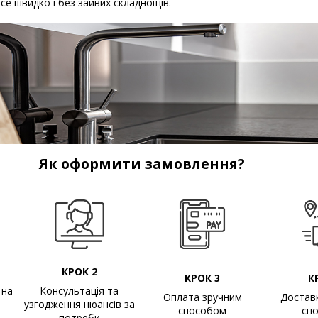
 Все швидко і без зайвих складнощів.
Як оформити замовлення?
КРОК 2
КРОК 3
К
 на
Консультація та
Оплата зручним
Достав
узгодження нюансів за
способом
сп
потреби