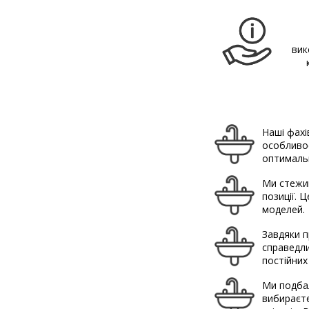
вик
Наші фахі
особливос
оптимальн
Ми стежим
позиції. 
моделей.
Завдяки п
справедли
постійних
Ми подбал
вибираєте