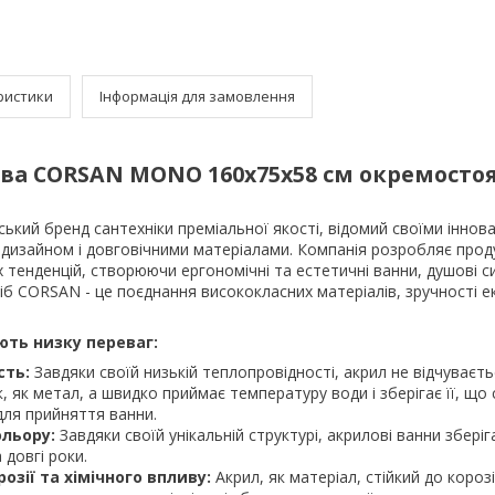
ристики
Інформація для замовлення
ва CORSAN MONO 160х75х58 см окремосто
ький бренд сантехніки преміальної якості, відомий своїми іннов
дизайном і довговічними матеріалами. Компанія розробляє прод
 тенденцій, створюючи ергономічні та естетичні ванни, душові с
іб CORSAN - це поєднання висококласних матеріалів, зручності ек
ють низку переваг:
сть:
Завдяки своїй низькій теплопровідності, акрил не відчуваєть
, як метал, а швидко приймає температуру води і зберігає її, що
ля прийняття ванни.
ольору:
Завдяки своїй унікальній структурі, акрилові ванни зберіг
 довгі роки.
розії та хімічного впливу:
Акрил, як матеріал, стійкий до корозі