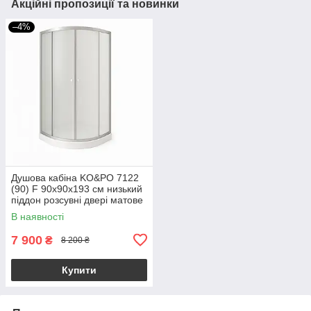
Акційні пропозиції та новинки
–4%
Душова кабіна KO&PO 7122
(90) F 90x90х193 см низький
піддон розсувні двері матове
скло
В наявності
7 900
₴
8 200 ₴
Купити