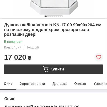
Душова кабіна Veronis KN-17-00 90х90х204 см
на низькому піддоні хром прозоре скло
розпашні двері
В наявності
Код: 34577
Роздріб
17 020
₴
Купити
Опис
Характеристики
Доставка
Оплата
Умови п
Опис