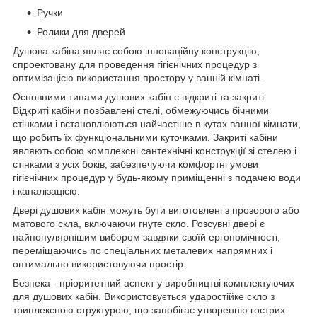
Ручки
Ролики для дверей
Душова кабіна являє собою інноваційну конструкцію,
спроектовану для проведення гігієнічних процедур з
оптимізацією використання простору у ванній кімнаті.
Основними типами душових кабін є відкриті та закриті.
Відкриті кабіни позбавлені стелі, обмежуючись бічними
стінками і встановлюються найчастіше в кутах ванної кімнати,
що робить їх функціональними куточками. Закриті кабіни
являють собою комплексні сантехнічні конструкції зі стелею і
стінками з усіх боків, забезпечуючи комфортні умови
гігієнічних процедур у будь-якому приміщенні з подачею води
і каналізацією.
Двері душових кабін можуть бути виготовлені з прозорого або
матового скла, включаючи гнуте скло. Розсувні двері є
найпопулярнішим вибором завдяки своїй ергономічності,
переміщаючись по спеціальних металевих напрямних і
оптимально використовуючи простір.
Безпека - пріоритетний аспект у виробництві комплектуючих
для душових кабін. Використовується ударостійке скло з
триплексною структурою, що запобігає утворенню гострих