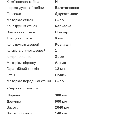
Комбінована кабіна
Ні
Форма душової кабіни
Багатогранна
Огорожа
Двухстенное
Матеріал стінок
Скло
Конструкція стінок
Каркасна
Виконання стінок
Прозорі
Товщина стінок
6 мм
Конструкція дверей
Розпашні
Кількість стулок дверей
1
Колір профілю
Хром
Матеріал піддону
Акрил
Гарантійний термін
12 міс
Стан
Новий
Матеріал передньої стінки
Скло
Габаритні розміри
Ширина
900 мм
Довжина
900 мм
Висота
2040 мм
Висота піддону
140 мм