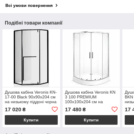
Всі умови повернення
Подібні товари компанії
Душова кабіна Veronis KN-
Душова кабіна Veronis KN
Душ
17-00 Black 90х90х204 см
3 100 PREMIUM
BKN 
на низькому піддоні чорна
100х100х204 см на
низь
прозоре скло розпашні
низькому піддоні прозоре
проз
17 020
17 480
17 
₴
₴
двері
скло розсувні двері
двер
Купити
Купити