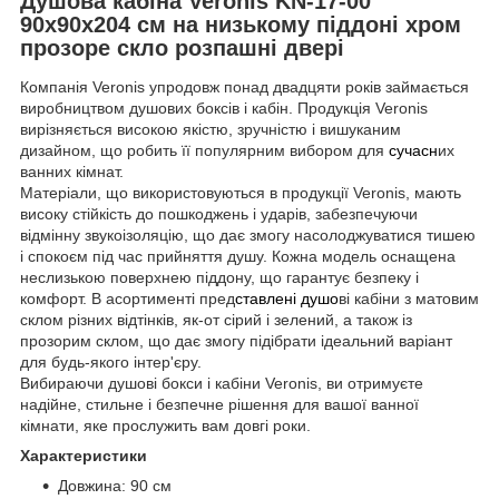
Душова кабіна Veronis KN-17-00
90х90х204 см на низькому піддоні хром
прозоре скло розпашні двері
Компанія Veronis упродовж понад двадцяти років займається
виробництвом душових боксів і кабін. Продукція Veronis
вирізняється високою якістю, зручністю і вишуканим
дизайном, що робить її популярним вибором для
сучасн
их
ванних кімнат.
Матеріали, що використовуються в продукції Veronis, мають
високу стійкість до пошкоджень і ударів, забезпечуючи
відмінну звукоізоляцію, що дає змогу насолоджуватися тишею
і спокоєм під час прийняття душу. Кожна модель оснащена
неслизькою поверхнею піддону, що гарантує безпеку і
комфорт. В асортименті пред
ставлені душо
ві кабіни з матовим
склом різних відтінків, як-от сірий і зелений, а також із
прозорим склом, що дає змогу підібрати ідеальний варіант
для будь-якого інтер'єру.
Вибираючи душові бокси і кабіни Veronis, ви отримуєте
надійне, стильне і безпечне рішення для вашої ванної
кімнати, яке прослужить вам довгі роки.
Характеристики
Довжина: 90 см