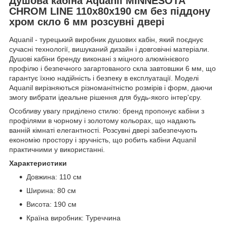
Душова кабіна Aquanil MINNESOTA
CHROM LINE 110х80х190 см без піддону
хром скло 6 мм розсувні двері
Aquanil - турецький виробник душових кабін, який поєднує
сучасні технології, вишуканий дизайн і довговічні матеріали.
Душові кабіни бренду виконані з міцного алюмінієвого
профілю і безпечного загартованого скла завтовшки 6 мм, що
гарантує їхню надійність і безпеку в експлуатації. Моделі
Aquanil вирізняються різноманітністю розмірів і форм, даючи
змогу вибрати ідеальне рішення для будь-якого інтер'єру.
Особливу увагу приділено стилю: бренд пропонує кабіни з
профілями в чорному і золотому кольорах, що надають
ванній кімнаті елегантності. Розсувні двері забезпечують
економію простору і зручність, що робить кабіни Aquanil
практичними у використанні.
Характеристики
Довжина: 110 см
Ширина: 80 см
Висота: 190 см
Країна виробник: Туреччина