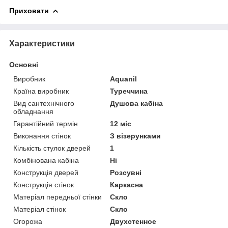
Приховати
Характеристики
Основні
Виробник
Aquanil
Країна виробник
Туреччина
Вид сантехнічного
Душова кабіна
обладнання
Гарантійний термін
12 міс
Виконання стінок
З візерунками
Кількість стулок дверей
1
Комбінована кабіна
Ні
Конструкція дверей
Розсувні
Конструкція стінок
Каркасна
Матеріал передньої стінки
Скло
Матеріал стінок
Скло
Огорожа
Двухстенное