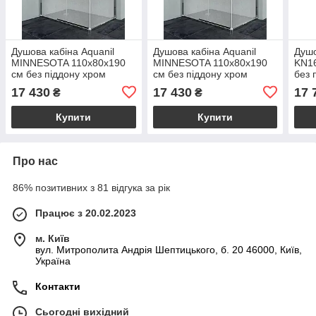
Душова кабіна Aquanil
Душова кабіна Aquanil
Душо
MINNESOTA 110х80х190
MINNESOTA 110х80х190
KN16
см без піддону хром
см без піддону хром
без 
матове скло 6 мм розсувні
матове скло 6 мм розсувні
розп
17 430
17 430
17 
₴
₴
двері
двері
Купити
Купити
Про нас
86% позитивних з 81 відгука за рік
Працює з 20.02.2023
м. Київ
вул. Митрополита Андрія Шептицького, б. 20 46000, Київ,
Україна
Контакти
Сьогодні вихідний