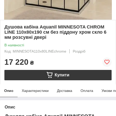
Душова кабіна Aquanil MINNESOTA CHROM
LINE 110х80х190 см без піддону хром скло 6
мм розсувні двері
В наявності
Код: MINNESOTA110x80LINEchrome
Роздріб
17 220
₴
Купити
Опис
Характеристики
Доставка
Оплата
Умови п
Опис