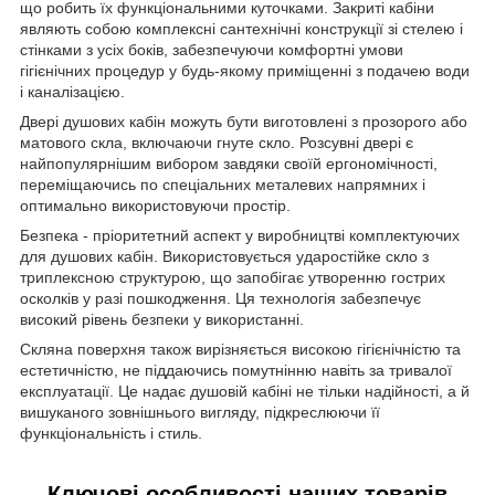
що робить їх функціональними куточками. Закриті кабіни
являють собою комплексні сантехнічні конструкції зі стелею і
стінками з усіх боків, забезпечуючи комфортні умови
гігієнічних процедур у будь-якому приміщенні з подачею води
і каналізацією.
Двері душових кабін можуть бути виготовлені з прозорого або
матового скла, включаючи гнуте скло. Розсувні двері є
найпопулярнішим вибором завдяки своїй ергономічності,
переміщаючись по спеціальних металевих напрямних і
оптимально використовуючи простір.
Безпека - пріоритетний аспект у виробництві комплектуючих
для душових кабін. Використовується ударостійке скло з
триплексною структурою, що запобігає утворенню гострих
осколків у разі пошкодження. Ця технологія забезпечує
високий рівень безпеки у використанні.
Скляна поверхня також вирізняється високою гігієнічністю та
естетичністю, не піддаючись помутнінню навіть за тривалої
експлуатації. Це надає душовій кабіні не тільки надійності, а й
вишуканого зовнішнього вигляду, підкреслюючи її
функціональність і стиль.
Ключові особливості наших товарів