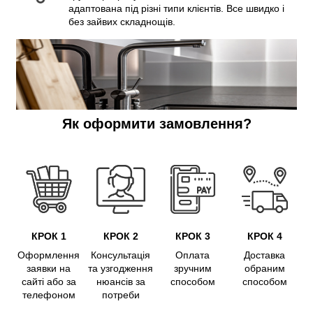
адаптована під різні типи клієнтів. Все швидко і
без зайвих складнощів.
Як оформити замовлення?
КРОК 1
КРОК 2
КРОК 3
КРОК 4
Оформлення
Консультація
Оплата
Доставка
заявки на
та узгодження
зручним
обраним
сайті або за
нюансів за
способом
способом
телефоном
потреби