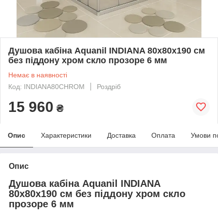
Душова кабіна Aquanil INDIANA 80х80х190 см
без піддону хром скло прозоре 6 мм
Немає в наявності
Код: INDIANA80CHROM
Роздріб
15 960
₴
Опис
Характеристики
Доставка
Оплата
Умови п
Опис
Душова кабіна Aquanil INDIANA
80х80х190 см без піддону хром скло
прозоре 6 мм