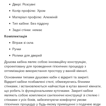
Двері: Розсувні
Колір профілю: Хром
Матеріал профілю: Алюміній
Тип кабіни: Без піддону
Задні стінки: немає
Комплектація
Вітраж зі скла
Ручки
Ролики для дверей
Душова кабіна являє собою інноваційну конструкцію,
спроектовану для проведення гігієнічних процедур з
оптимізацією використання простору у ванній кімнаті.
Основними типами душових кабін є відкриті та закриті.
Відкриті кабіни позбавлені стелі, обмежуючись бічними
стінками, і встановлюються найчастіше в кутах ванної кімнати,
що робить їх функціональними куточками. Закриті кабіни
являють собою комплексні сантехнічні конструкції зі стелею і
стінками з усіх боків, забезпечуючи комфортні умови
гігієнічних процедур у будь-якому приміщенні з подачею води