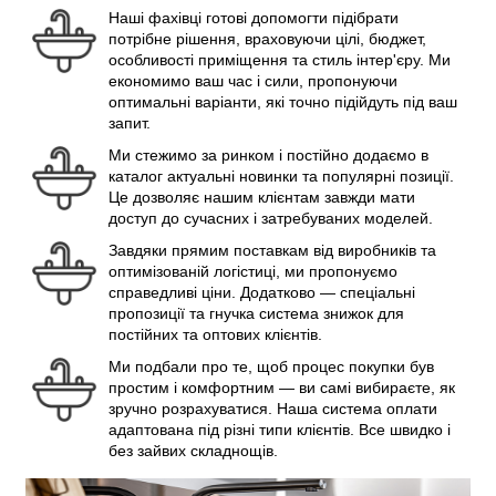
Наші фахівці готові допомогти підібрати
потрібне рішення, враховуючи цілі, бюджет,
особливості приміщення та стиль інтер'єру. Ми
економимо ваш час і сили, пропонуючи
оптимальні варіанти, які точно підійдуть під ваш
запит.
Ми стежимо за ринком і постійно додаємо в
каталог актуальні новинки та популярні позиції.
Це дозволяє нашим клієнтам завжди мати
доступ до сучасних і затребуваних моделей.
Завдяки прямим поставкам від виробників та
оптимізованій логістиці, ми пропонуємо
справедливі ціни. Додатково — спеціальні
пропозиції та гнучка система знижок для
постійних та оптових клієнтів.
Ми подбали про те, щоб процес покупки був
простим і комфортним — ви самі вибираєте, як
зручно розрахуватися. Наша система оплати
адаптована під різні типи клієнтів. Все швидко і
без зайвих складнощів.