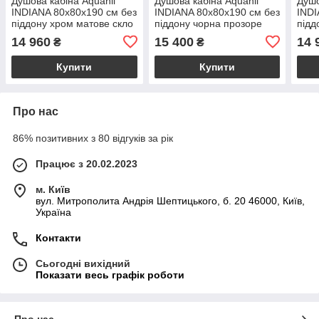
Душова кабіна Aquanil
Душова кабіна Aquanil
Душо
INDIANA 80х80х190 см без
INDIANA 80х80х190 см без
INDI
піддону хром матове скло
піддону чорна прозоре
підд
6 мм розсувні двері
скло 6 мм розсувні двері
скло
14 960
15 400
14 
₴
₴
Купити
Купити
Про нас
86% позитивних з 80 відгуків за рік
Працює з 20.02.2023
м. Київ
вул. Митрополита Андрія Шептицького, б. 20 46000, Київ,
Україна
Контакти
Сьогодні вихідний
Показати весь графік роботи
Про нас