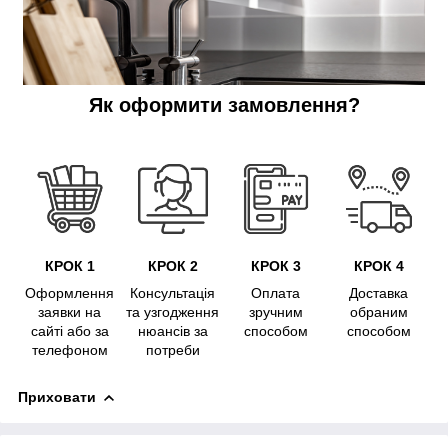
Як оформити замовлення?
КРОК 1
КРОК 2
КРОК 3
КРОК 4
Оформлення
Консультація
Оплата
Доставка
заявки на
та узгодження
зручним
обраним
сайті або за
нюансів за
способом
способом
телефоном
потреби
Приховати