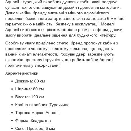
Aquanil - турецький виробник душових кабін, який поєднує
сучасні технології, вишуканий дизайн і довговічні матеріали.
Душові кабіни бренду виконані з міцного алюмінієвого
профілю і безпечного загартованого скла завтовшки 6 мм, що
гарантує їхню надійність і безпеку в експлуатації. Моделі
Aquanil вирізняються різноманітністю розмірів і форм, даючи
змогу вибрати ідеальне рішення для будь-якого інтер'єру.
Особливу увагу приділено стилю: бренд пропонує кабіни з
профілями в чорному і золотому кольорах, що надають
ванній кімнаті елегантності. Розсувні двері забезпечують
економію простору і зручність, що робить кабіни Aquanil
практичними у використанні.
Характеристики
Довжина: 80 см
Ширина: 80 см
Висота: 190 см
Країна виробник: Туреччина
Торгова марка: Aquanil
Форма: Квадратна
Скло: Прозоре, 6 мм