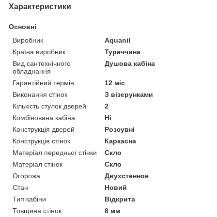
Характеристики
Основні
Виробник
Aquanil
Країна виробник
Туреччина
Вид сантехнічного
Душова кабіна
обладнання
Гарантійний термін
12 міс
Виконання стінок
З візерунками
Кількість стулок дверей
2
Комбінована кабіна
Ні
Конструкція дверей
Розсувні
Конструкція стінок
Каркасна
Матеріал передньої стінки
Скло
Матеріал стінок
Скло
Огорожа
Двухстенное
Стан
Новий
Тип кабіни
Відкрита
Товщина стінок
6 мм