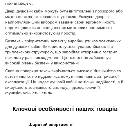
і каналізацією.
Двері душових кабін можуть бути виготовлені з прозорого або
матового скла, включаючи гнуте скло. Розсувні двері є
найпопулярнішим вибором завдяки своїй ергономічності,
переміщаючись по спеціальних металевих напрямних і
оптимально використовуючи простір.
Безпека - пріоритетний аспект у виробництві комплектуючих
для душових кабін. Використовується ударостійке скло з
триплексною структурою, що запобігає утворенню гострих
осколків у разі пошкодження. Ця технологія забезпечує
високий рівень безпеки у використанні.
Скляна поверхня також вирізняється високою гігієнічністю та
естетичністю, не піддаючись помутнінню навіть за тривалої
експлуатації. Це надає душовій кабіні не тільки надійності, а й
вишуканого зовнішнього вигляду, підкреслюючи її
функціональність і стиль.
Ключові особливості наших товарів
Широкий асортимент