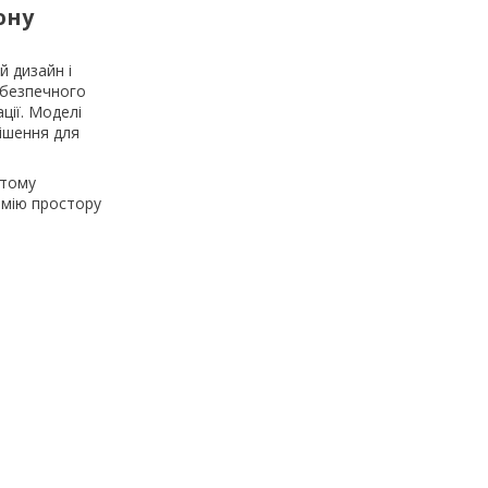
ону
й дизайн і
і безпечного
ції. Моделі
рішення для
отому
омію простору