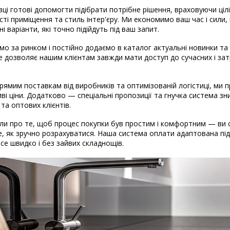
вці готові допомогти підібрати потрібне рішення, враховуючи ціл
ті приміщення та стиль інтер'єру. Ми економимо ваш час і сили
і варіанти, які точно підійдуть під ваш запит.
о за ринком і постійно додаємо в каталог актуальні новинки та
Це дозволяє нашим клієнтам завжди мати доступ до сучасних і за
рямим поставкам від виробників та оптимізованій логістиці, ми
ві ціни. Додатково — спеціальні пропозиції та гнучка система з
 та оптових клієнтів.
и про те, щоб процес покупки був простим і комфортним — ви 
, як зручно розрахуватися. Наша система оплати адаптована під 
 Все швидко і без зайвих складнощів.