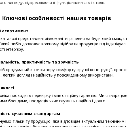
го вигляду, підкреслюючи її функціональність і стиль.
Ключові особливості наших товарів
 асортимент
каталозі представлені різноманітні рішення на будь-який смак, с
акий вибір дозволяє кожному підібрати продукцію під індивідуал
ті інтер'єру.
альність, практичність та зручність
іб продуманий з точки зору комфорту: зручні конструкції, прост
, легкий догляд і надійність у повсякденному використанні.
 якості
хніка проходить перевірку і має офіційну гарантію. Ми співпрацю
ими брендами, продукція яких служить надійно і довго.
ність сучасним стандартам
уємо тільки ту продукцію, яка відповідає актуальним технічним і
Наша сантехніка безпечна у використанні та сумісна з сучасним