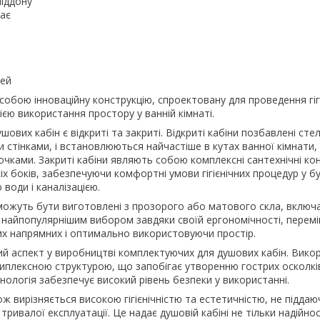
піддону
має
рей
собою інноваційну конструкцію, спроектовану для проведення гіг
ією використання простору у ванній кімнаті.
вих кабін є відкриті та закриті. Відкриті кабіни позбавлені стел
стінками, і встановлюються найчастіше в кутах ванної кімнати,
чками. Закриті кабіни являють собою комплексні сантехнічні конс
сіх боків, забезпечуючи комфортні умови гігієнічних процедур у б
води і каналізацією.
 можуть бути виготовлені з прозорого або матового скла, включ
 є найпопулярнішим вибором завдяки своїй ергономічності, пере
их напрямних і оптимально використовуючи простір.
ий аспект у виробництві комплектуючих для душових кабін. Вико
риплексною структурою, що запобігає утворенню гострих осколків
ологія забезпечує високий рівень безпеки у використанні.
ж вирізняється високою гігієнічністю та естетичністю, не піддаю
тривалої експлуатації. Це надає душовій кабіні не тільки надійност