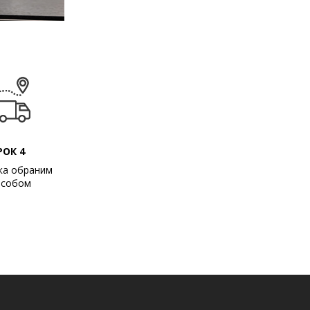
РОК 4
ка обраним
особом