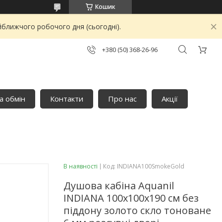
Кошик
йближчого робочого дня (сьогодні).
+380 (50) 368-26-96
а обмін
Контакти
Про нас
Акції
В наявності
Код:
INDIANA100SmokeGold
Душова кабіна Aquanil
INDIANA 100x100x190 см без
піддону золото скло тоноване