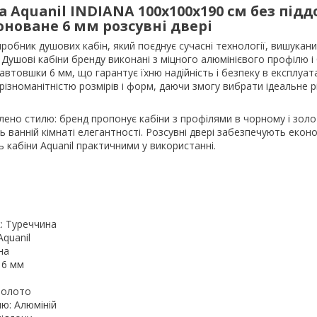
 Aquanil INDIANA 100x100x190 см без підд
оноване 6 мм розсувні двері
иробник душових кабін, який поєднує сучасні технології, вишукани
. Душові кабіни бренду виконані з міцного алюмінієвого профілю 
автовшки 6 мм, що гарантує їхню надійність і безпеку в експлуата
 різноманітністю розмірів і форм, даючи змогу вибрати ідеальне 
лено стилю: бренд пропонує кабіни з профілями в чорному і зол
 ванній кімнаті елегантності. Розсувні двері забезпечують екон
ь кабіни Aquanil практичними у використанні.
м
: Туреччина
Aquanil
на
 6 мм
Золото
ю: Алюміній