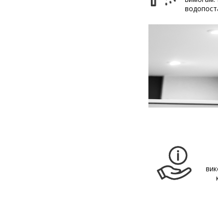
водопост
вик