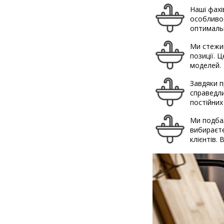
Наші фахі
особливос
оптимальн
Ми стежим
позиції. 
моделей.
Завдяки п
справедли
постійних
Ми подбал
вибираєте
клієнтів.