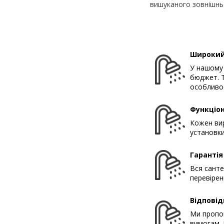
вишуканого зовнішньо
Широкий
У нашому 
бюджет. Т
особливос
Функціон
Кожен вир
установки
Гарантія
Вся санте
перевірен
Відповід
Ми пропон
вимогам. 