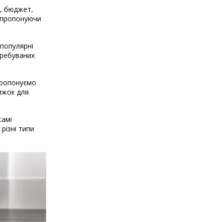
і, бюджет,
, пропонуючи
 популярні
требуваних
 пропонуємо
нижок для
самі
різні типи