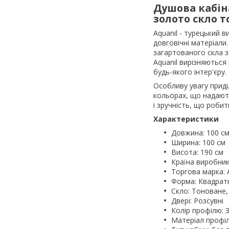
Душова кабіна
золото скло т
Aquanil - турецький в
довговічні матеріали
загартованого скла з
Aquanil вирізняються
будь-якого інтер'єру.
Особливу увагу приді
кольорах, що надають
і зручність, що робит
Характеристики
Довжина: 100 с
Ширина: 100 см
Висота: 190 см
Країна виробник
Торгова марка: 
Форма: Квадрат
Скло: Тоноване,
Двері: Розсувні
Колір профілю: 
Матеріал профіл