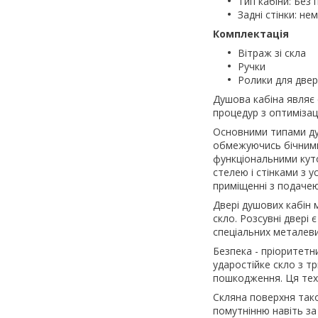
Тип кабіни: Без 
Задні стінки: не
Комплектація
Вітраж зі скла
Ручки
Ролики для две
Душова кабіна являє 
процедур з оптимізац
Основними типами душо
обмежуючись бічними 
функціональними куто
стелею і стінками з у
приміщенні з подачею 
Двері душових кабін
скло. Розсувні двері
спеціальних металев
Безпека - пріоритетн
ударостійке скло з т
пошкодження. Ця техн
Скляна поверхня тако
помутнінню навіть за 