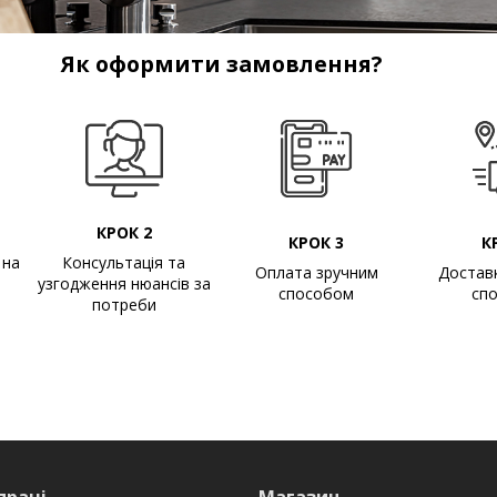
Як оформити замовлення?
КРОК 2
КРОК 3
К
 на
Консультація та
Оплата зручним
Достав
узгодження нюансів за
способом
сп
потреби
праці
Магазин