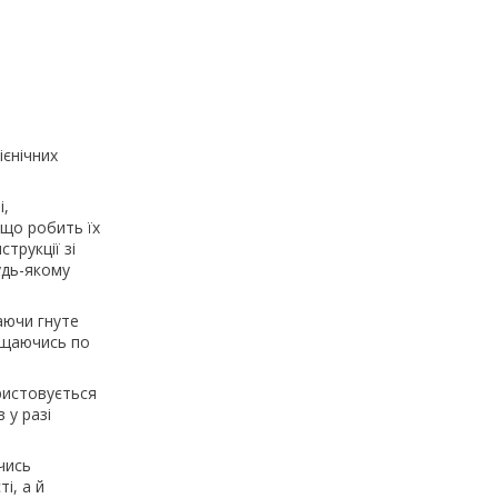
ієнічних
і,
 що робить їх
трукції зі
удь-якому
аючи гнуте
міщаючись по
ристовується
 у разі
чись
і, а й