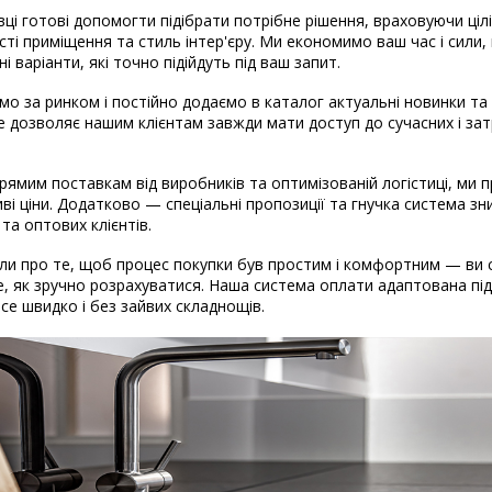
вці готові допомогти підібрати потрібне рішення, враховуючи ціл
ті приміщення та стиль інтер'єру. Ми економимо ваш час і сили
і варіанти, які точно підійдуть під ваш запит.
о за ринком і постійно додаємо в каталог актуальні новинки та
Це дозволяє нашим клієнтам завжди мати доступ до сучасних і за
рямим поставкам від виробників та оптимізованій логістиці, ми
ві ціни. Додатково — спеціальні пропозиції та гнучка система з
 та оптових клієнтів.
и про те, щоб процес покупки був простим і комфортним — ви 
, як зручно розрахуватися. Наша система оплати адаптована під 
 Все швидко і без зайвих складнощів.