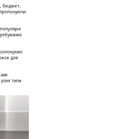
і, бюджет,
, пропонуючи
 популярні
требуваних
 пропонуємо
нижок для
самі
різні типи