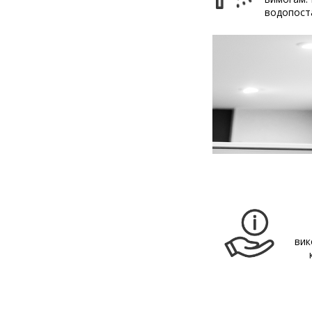
водопост
вик