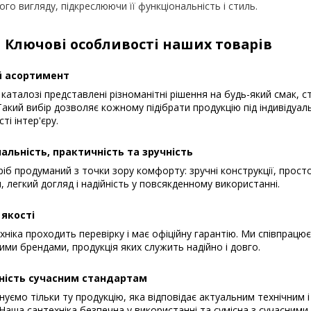
го вигляду, підкреслюючи її функціональність і стиль.
Ключові особливості наших товарів
 асортимент
каталозі представлені різноманітні рішення на будь-який смак, с
акий вибір дозволяє кожному підібрати продукцію під індивідуал
ті інтер'єру.
альність, практичність та зручність
іб продуманий з точки зору комфорту: зручні конструкції, прост
, легкий догляд і надійність у повсякденному використанні.
 якості
хніка проходить перевірку і має офіційну гарантію. Ми співпрацю
ими брендами, продукція яких служить надійно і довго.
ність сучасним стандартам
уємо тільки ту продукцію, яка відповідає актуальним технічним і
Наша сантехніка безпечна у використанні та сумісна з сучасним