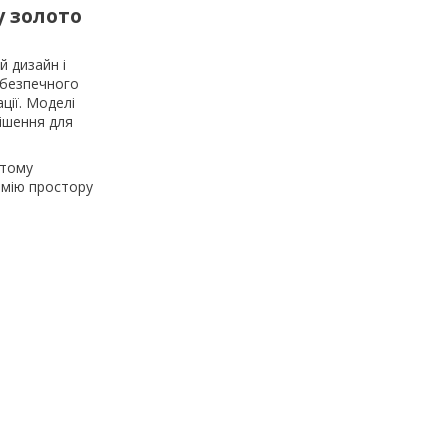
у золото
й дизайн і
і безпечного
ції. Моделі
рішення для
отому
омію простору