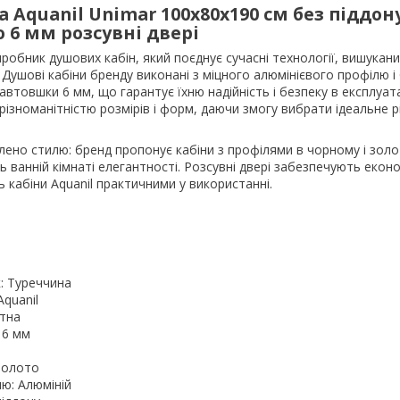
 Aquanil Unimar 100х80х190 см без піддон
 6 мм розсувні двері
иробник душових кабін, який поєднує сучасні технології, вишукани
. Душові кабіни бренду виконані з міцного алюмінієвого профілю 
автовшки 6 мм, що гарантує їхню надійність і безпеку в експлуата
 різноманітністю розмірів і форм, даючи змогу вибрати ідеальне 
лено стилю: бренд пропонує кабіни з профілями в чорному і зол
 ванній кімнаті елегантності. Розсувні двері забезпечують екон
ь кабіни Aquanil практичними у використанні.
м
: Туреччина
Aquanil
тна
 6 мм
Золото
ю: Алюміній