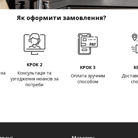
Як оформити замовлення?
КРОК 2
КРОК 3
К
 на
Консультація та
Оплата зручним
Достав
узгодження нюансів за
способом
сп
потреби
праці
Магазин