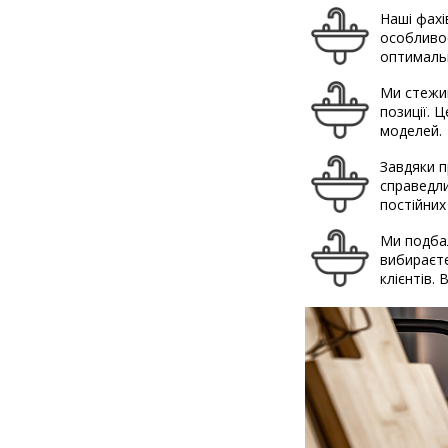
Наші фахі
особливос
оптимальн
Ми стежим
позиції. 
моделей.
Завдяки п
справедли
постійних
Ми подбал
вибираєте
клієнтів.