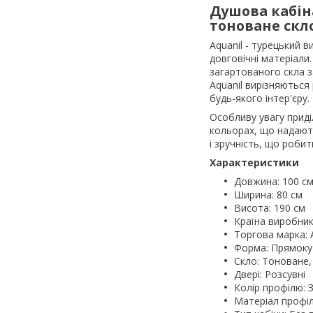
Душова кабіна
тоноване скло
Aquanil - турецький в
довговічні матеріали
загартованого скла з
Aquanil вирізняються
будь-якого інтер'єру.
Особливу увагу приді
кольорах, що надають
і зручність, що робит
Характеристики
Довжина: 100 с
Ширина: 80 см
Висота: 190 см
Країна виробник
Торгова марка: 
Форма: Прямоку
Скло: Тоноване,
Двері: Розсувні
Колір профілю: 
Матеріал профіл