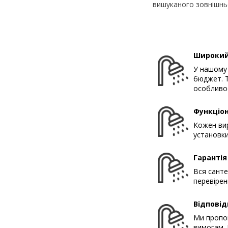
вишуканого зовнішньо
Широкий
У нашому 
бюджет. Т
особливос
Функціон
Кожен вир
установки
Гарантія
Вся санте
перевірен
Відповід
Ми пропон
вимогам. 