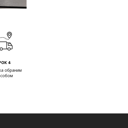
РОК 4
ка обраним
особом