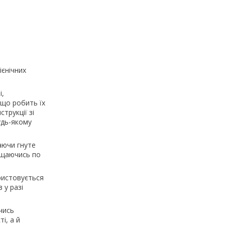
ієнічних
і,
 що робить їх
трукції зі
удь-якому
аючи гнуте
міщаючись по
ристовується
 у разі
чись
і, а й