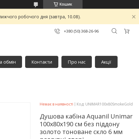
Кошик
ижчого робочого дня (завтра, 10.08).
+380 (50) 368-26-96
а обмін
Контакти
Про нас
Акції
Немає в наявності
Код:
UNIMAR100х80SmokeGold
Душова кабіна Aquanil Unimar
100х80х190 см без піддону
золото тоноване скло 6 мм