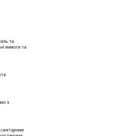
тиль та
ьні вимоги та
ота
ємо з
 санітарним
и системами