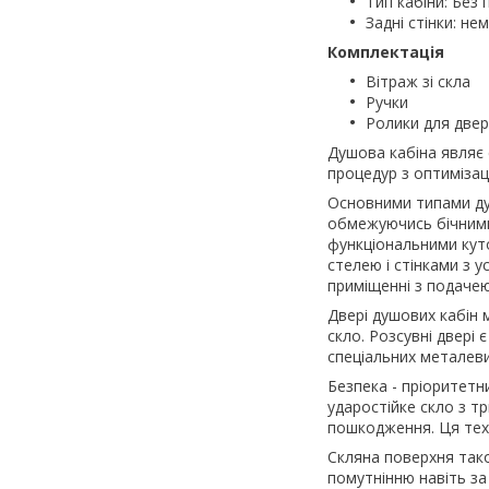
Тип кабіни: Без 
Задні стінки: не
Комплектація
Вітраж зі скла
Ручки
Ролики для две
Душова кабіна являє 
процедур з оптимізац
Основними типами душо
обмежуючись бічними 
функціональними куто
стелею і стінками з у
приміщенні з подачею 
Двері душових кабін
скло. Розсувні двері
спеціальних металев
Безпека - пріоритетн
ударостійке скло з т
пошкодження. Ця техн
Скляна поверхня тако
помутнінню навіть за 