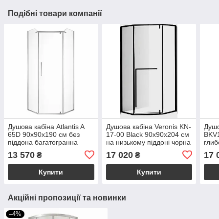
Подібні товари компанії
Душова кабіна Atlantis A
Душова кабіна Veronis KN-
Душ
65D 90х90х190 см без
17-00 Black 90х90х204 см
BKV1
піддона багатогранна
на низькому піддоні чорна
глиб
прозоре скло
прозоре скло розпашні
даху
13 570
17 020
17 
₴
₴
багатогранна розпашні
двері
розс
двері
Купити
Купити
Акційні пропозиції та новинки
–4%