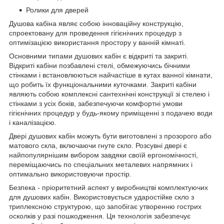
Ролики для дверей
Душова кабіна являє собою інноваційну конструкцію,
спроектовану для проведення гігієнічних процедур з
оптимізацією використання простору у ванній кімнаті.
Основними типами душових кабін є відкриті та закриті.
Відкриті кабіни позбавлені стелі, обмежуючись бічними
стінками і встановлюються найчастіше в кутах ванної кімнати,
що робить їх функціональними куточками. Закриті кабіни
являють собою комплексні сантехнічні конструкції зі стелею і
стінками з усіх боків, забезпечуючи комфортні умови
гігієнічних процедур у будь-якому приміщенні з подачею води
і каналізацією.
Двері душових кабін можуть бути виготовлені з прозорого або
матового скла, включаючи гнуте скло. Розсувні двері є
найпопулярнішим вибором завдяки своїй ергономічності,
переміщаючись по спеціальних металевих напрямних і
оптимально використовуючи простір.
Безпека - пріоритетний аспект у виробництві комплектуючих
для душових кабін. Використовується ударостійке скло з
триплексною структурою, що запобігає утворенню гострих
осколків у разі пошкодження. Ця технологія забезпечує