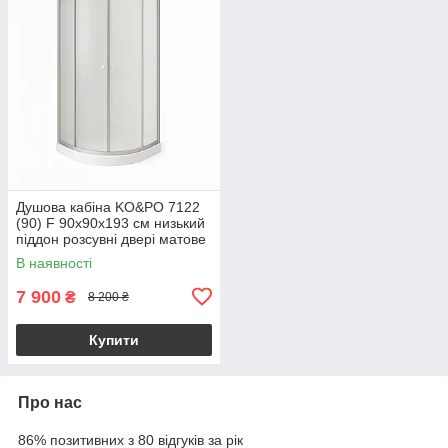
Душова кабіна KO&PO 7122
(90) F 90x90х193 см низький
піддон розсувні двері матове
скло
В наявності
7 900
₴
8 200 ₴
Купити
Про нас
86% позитивних з 80 відгуків за рік