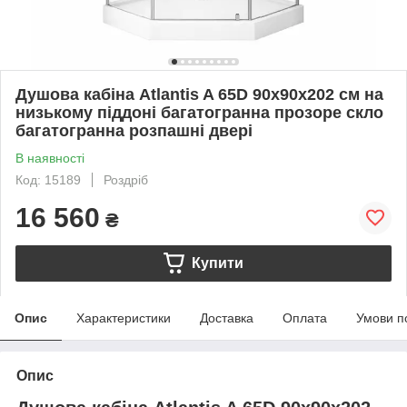
Душова кабіна Atlantis A 65D 90х90х202 см на
низькому піддоні багатогранна прозоре скло
багатогранна розпашні двері
В наявності
Код: 15189
Роздріб
16 560
₴
Купити
Опис
Характеристики
Доставка
Оплата
Умови п
Опис