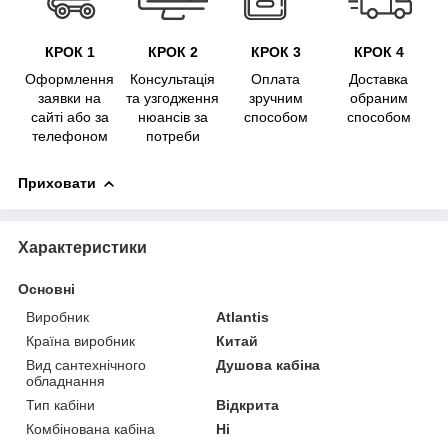
КРОК 1
КРОК 2
КРОК 3
КРОК 4
Оформлення
Консультація
Оплата
Доставка
заявки на
та узгодження
зручним
обраним
сайті або за
нюансів за
способом
способом
телефоном
потреби
Приховати
Характеристики
Основні
Виробник
Atlantis
Країна виробник
Китай
Вид сантехнічного
Душова кабіна
обладнання
Тип кабіни
Відкрита
Комбінована кабіна
Ні