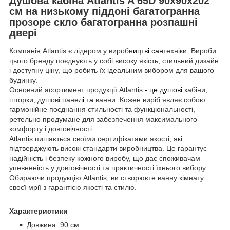
Душова кабіна Atlantis A 65D 90х90х202
см на низькому піддоні багатогранна
прозоре скло багатогранна розпашні
двері
Компанія Atlantis є лідером у виробн
ицтві сант
ехніки. Вироби
цього бренду поєднують у собі високу якість, стильний дизайн
і доступну ціну, що робить їх ідеальним вибором для вашого
будинку.
Основний асортимент продукції Atlantis
- це душові
кабіни,
шторки, душові пане
лі та
ванни. Кожен виріб являє собою
гармонійне поєднання стильності та функціональності,
ретельно продумане для забезпечення максимального
комфорту і довговічності.
Atlantis пишається своїми сертифікатами якості, які
підтверджують високі стандарти виробництва. Це гарантує
надійність і безпеку кожного виробу, що дає споживачам
упевненість у довговічності та практичності їхнього вибору.
Обираючи продукцію Atlantis, ви створюєте ванну кімнату
своєї мрії з гарантією якості та стилю.
Характеристики
Довжина: 90 см