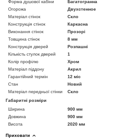
Форма душової кабіни
Багатогранна
Огорожа
Двухстенное
Матеріал стінок
Скло
Конструкція стінок
Каркасна
Виконання стінок
Прозорі
Товщина стінок
8 мм
Конструкція дверей
Розпашні
Кількість стулок дверей
1
Колір профілю
Хром
Матеріал піддону
Акрил
Гарантійний термін
12 міс
Стан
Новий
Матеріал передньої стінки
Скло
Габаритні розміри
Ширина
900 мм
Довжина
900 мм
Висота
2020 мм
Приховати