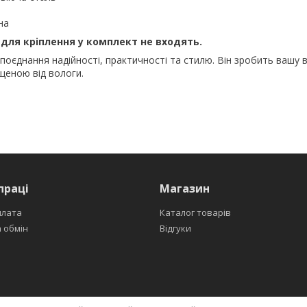
на
 для кріплення у комплект
не входять
.
поєднання надійності, практичності та стилю. Він зробить вашу 
еною від вологи.
праці
Магазин
плата
Каталог товарів
 обмін
Відгуки