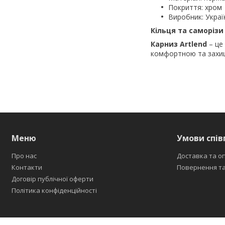
Покриття: хром
Виробник: Украї
Кільця та саморізи
Карниз Artlend
– це 
комфортною та захищ
Меню
Умови спів
Про нас
Доставка та о
Контакти
Повернення та
Договір публічної оферти
Політика конфіденційності