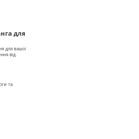
анга для
ня для вашої
ення від
оги та