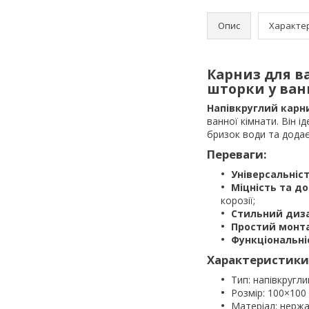
Опис
Характе
Карниз для в
шторки у ван
Напівкруглий карни
ванної кімнати. Він 
бризок води та додає 
Переваги:
Універсальніс
Міцність та до
корозії;
Стильний диз
Простий монт
Функціональні
Характеристики
Тип: напівкругл
Розмір: 100×100
Матеріал: нержа