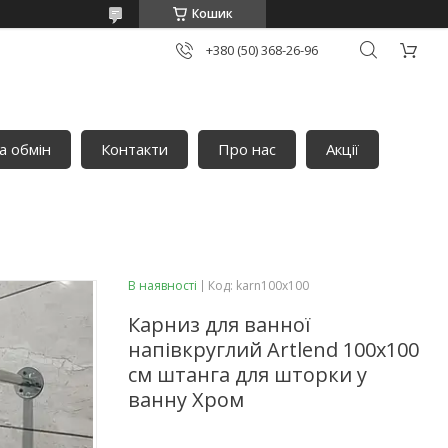
Кошик
+380 (50) 368-26-96
а обмін
Контакти
Про нас
Акції
В наявності
Код:
karn100х100
Карниз для ванної
напівкруглий Artlend 100х100
см штанга для шторки у
ванну Хром