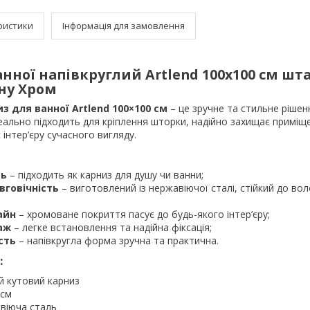
ристики
Інформація для замовлення
анної напівкруглий Artlend
10
0х100 см шт
ну Хром
з для ванної Artlend 100×100 см
– це зручне та стильне рішен
ідеально підходить для кріплення шторки, надійно захищає приміщ
інтер’єру сучасного вигляду.
ть
– підходить як карниз для душу чи ванни;
вговічність
– виготовлений із нержавіючої сталі, стійкий до вол
айн
– хромоване покриття пасує до будь-якого інтер’єру;
аж
– легке встановлення та надійна фіксація;
сть
– напівкругла форма зручна та практична.
:
ий кутовий карниз
 см
віюча сталь