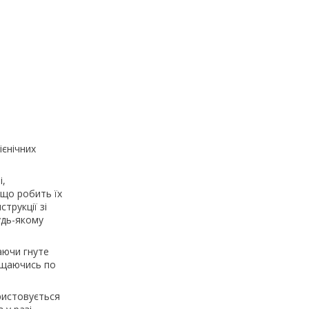
ієнічних
і,
 що робить їх
трукції зі
удь-якому
аючи гнуте
міщаючись по
ристовується