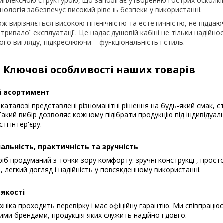
риплексною структурою, що запобігає утворенню гострих осколків
ологія забезпечує високий рівень безпеки у використанні.
ж вирізняється високою гігієнічністю та естетичністю, не піддаю
тривалої експлуатації. Це надає душовій кабіні не тільки надійност
го вигляду, підкреслюючи її функціональність і стиль.
Ключові особливості наших товарів
 асортимент
каталозі представлені різноманітні рішення на будь-який смак, с
акий вибір дозволяє кожному підібрати продукцію під індивідуал
ті інтер'єру.
альність, практичність та зручність
іб продуманий з точки зору комфорту: зручні конструкції, прост
, легкий догляд і надійність у повсякденному використанні.
 якості
хніка проходить перевірку і має офіційну гарантію. Ми співпрацю
ими брендами, продукція яких служить надійно і довго.