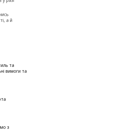
 у разі
чись
і, а й
тиль та
ьні вимоги та
ота
ємо з