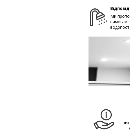
Відповід
Ми пропон
вимогам. 
водопост
вик