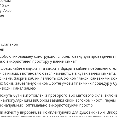
ддоном
 15 см
: Акріл
має
м клапаном
рей
собою інноваційну конструкцію, спроектовану для проведення гіг
ією використання простору у ванній кімнаті.
вих кабін є відкриті та закриті. Відкриті кабіни позбавлені стел
стінками, і встановлюються найчастіше в кутах ванної кімнати,
чками. Закриті кабіни являють собою комплексні сантехнічні конс
сіх боків, забезпечуючи комфортні умови гігієнічних процедур у б
води і каналізацією.
 можуть бути виготовлені з прозорого або матового скла, включ
 є найпопулярнішим вибором завдяки своїй ергономічності, пере
их напрямних і оптимально використовуючи простір.
ий аспект у виробництві комплектуючих для душових кабін. Вико