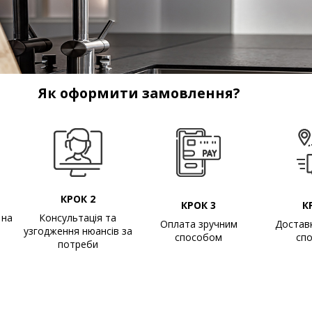
Як оформити замовлення?
КРОК 2
КРОК 3
К
 на
Консультація та
Оплата зручним
Достав
узгодження нюансів за
способом
сп
потреби