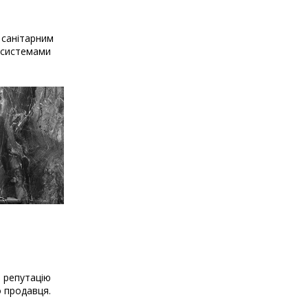
 санітарним
и системами
о репутацію
о продавця.