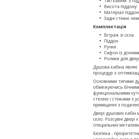
Тип кабіни: З пі
Висота піддону:
Матеріал піддону
Задні стінки: не
Комплектація
Вітраж зі скла
Піддон
Ручки
Сифон із донни
Ролики для две
Душова кабіна являє 
процедур з оптимізац
Основними типами душо
обмежуючись бічними 
функціональними куто
стелею і стінками з у
приміщенні з подачею 
Двері душових кабін
скло. Розсувні двері
спеціальних металев
Безпека - пріоритетн