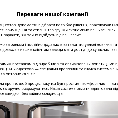
Переваги нашої компанії
вці готові допомогти підібрати потрібне рішення, враховуючи ціл
ті приміщення та стиль інтер'єру. Ми економимо ваш час і сили
і варіанти, які точно підійдуть під ваш запит.
о за ринком і постійно додаємо в каталог актуальні новинки та
Це дозволяє нашим клієнтам завжди мати доступ до сучасних і за
рямим поставкам від виробників та оптимізованій логістиці, ми
ві ціни. Додатково — спеціальні пропозиції та гнучка система з
 та оптових клієнтів.
и про те, щоб процес покупки був простим і комфортним — ви 
, як зручно розрахуватися. Наша система оплати адаптована під 
 Все швидко і без зайвих складнощів.