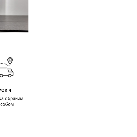
РОК 4
ка обраним
особом