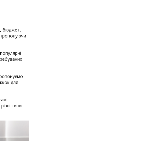
і, бюджет,
, пропонуючи
 популярні
требуваних
 пропонуємо
нижок для
самі
різні типи