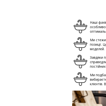
Наші фахі
особливос
оптимальн
Ми стежим
позиції. 
моделей.
Завдяки п
справедли
постійних
Ми подбал
вибираєте
клієнтів.