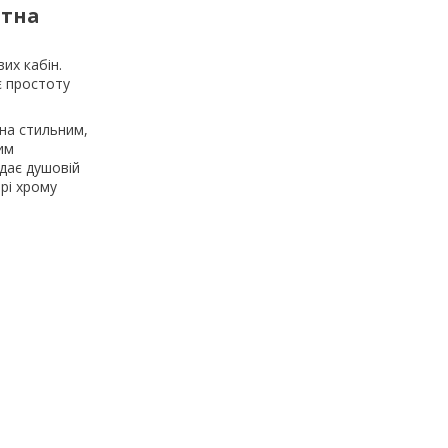
атна
их кабін.
є простоту
на стильним,
им
адає душовій
орі хрому