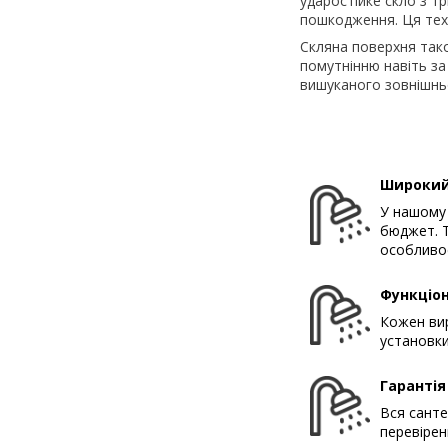
ударостійке скло з т
пошкодження. Ця техн
Скляна поверхня тако
помутнінню навіть за 
вишуканого зовнішньо
Широкий
У нашому 
бюджет. Т
особливос
Функціон
Кожен вир
установки
Гарантія
Вся санте
перевірен