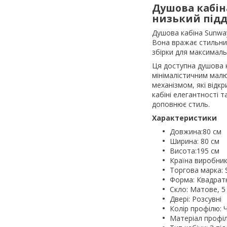
Душова кабін
низький підд
Душова кабіна Sunway
Вона вражає стильним
збірки для максималь
Ця доступна душова к
мінімалістичним мал
механізмом, які відк
кабіні елегантності 
доповнює стиль.
Характеристики
Довжина:80 см
Ширина: 80 см
Висота:195 см
Країна виробник
Торгова марка:
Форма: Квадрат
Скло: Матове, 5
Двері: Розсувні
Колір профілю: 
Матеріал профіл