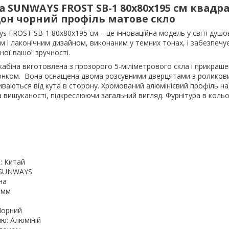
а SUNWAYS FROST SB-1 80x80х195 см квадр
он чорний профіль матове скло
s FROST SB-1 80x80х195 см – це інноваційна модель у світі душов
 і лаконічним дизайном, виконаним у темних тонах, і забезпечу
ної вашої зручності.
абіна виготовлена з прозорого 5-міліметрового скла і прикраше
юнком. Вона оснащена двома розсувними дверцятами з роликов
риваються від кута в сторону. Хромований алюмінієвий профіль н
та вишуканості, підкреслюючи загальний вигляд. Фурнітура в коль
: Китай
 SUNWAYS
на
 мм
Чорний
ю: Алюміній