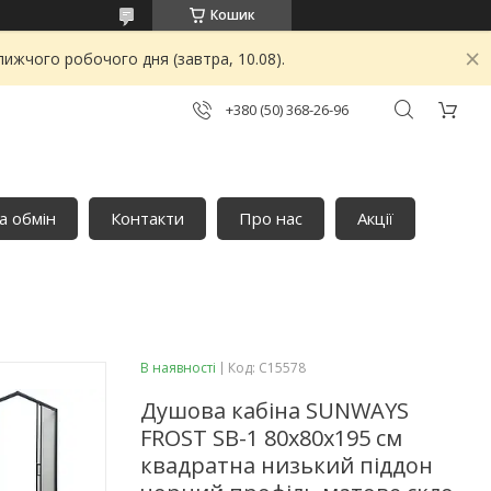
Кошик
ижчого робочого дня (завтра, 10.08).
+380 (50) 368-26-96
а обмін
Контакти
Про нас
Акції
В наявності
Код:
C15578
Душова кабіна SUNWAYS
FROST SB-1 80x80х195 см
квадратна низький піддон