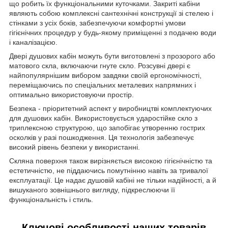
що робить їх функціональними куточками. Закриті кабіни
являють собою комплексні сантехнічні конструкції зі стелею і
стінками з усіх боків, забезпечуючи комфортні умови
гігієнічних процедур у будь-якому приміщенні з подачею води
і каналізацією.
Двері душових кабін можуть бути виготовлені з прозорого або
матового скла, включаючи гнуте скло. Розсувні двері є
найпопулярнішим вибором завдяки своїй ергономічності,
переміщаючись по спеціальних металевих напрямних і
оптимально використовуючи простір.
Безпека - пріоритетний аспект у виробництві комплектуючих
для душових кабін. Використовується ударостійке скло з
триплексною структурою, що запобігає утворенню гострих
осколків у разі пошкодження. Ця технологія забезпечує
високий рівень безпеки у використанні.
Скляна поверхня також вирізняється високою гігієнічністю та
естетичністю, не піддаючись помутнінню навіть за тривалої
експлуатації. Це надає душовій кабіні не тільки надійності, а й
вишуканого зовнішнього вигляду, підкреслюючи її
функціональність і стиль.
Ключові особливості наших товарів