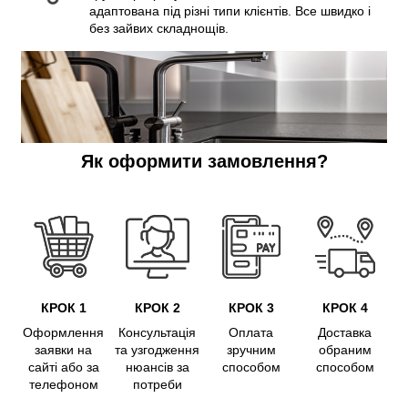
адаптована під різні типи клієнтів. Все швидко і
без зайвих складнощів.
Як оформити замовлення?
КРОК 1
КРОК 2
КРОК 3
КРОК 4
Оформлення
Консультація
Оплата
Доставка
заявки на
та узгодження
зручним
обраним
сайті або за
нюансів за
способом
способом
телефоном
потреби