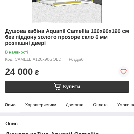
Душова кабіна Aquanil Camellia 120х90х190 см
без піддону золото прозоре скло 6 мм
розпашні двері
В наявності
Код: CAMELLIA120x90GOLD
Роздріб
24 000
₴
Купити
Опис
Характеристики
Доставка
Оплата
Умови п
Опис