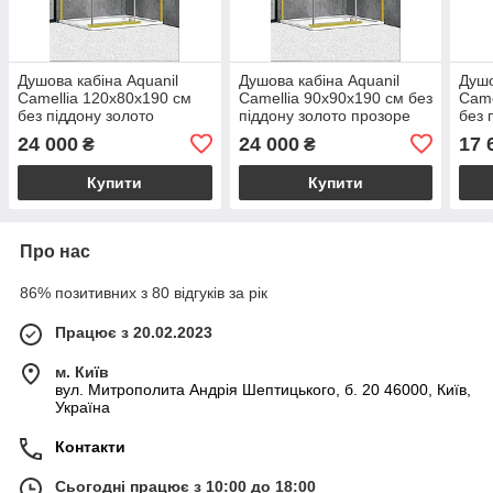
Душова кабіна Aquanil
Душова кабіна Aquanil
Душо
Camellia 120х80х190 см
Camellia 90х90х190 см без
Came
без піддону золото
піддону золото прозоре
без 
прозоре скло 6 мм
скло 6 мм розпашні двері
скло
24 000
24 000
17 
₴
₴
розпашні двері
Купити
Купити
Про нас
86% позитивних з 80 відгуків за рік
Працює з 20.02.2023
м. Київ
вул. Митрополита Андрія Шептицького, б. 20 46000, Київ,
Україна
Контакти
Сьогодні працює з 10:00 до 18:00