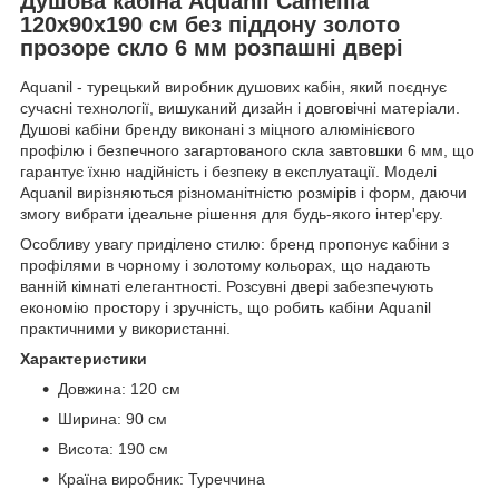
Душова кабіна Aquanil Camellia
120х90х190 см без піддону золото
прозоре скло 6 мм розпашні двері
Aquanil - турецький виробник душових кабін, який поєднує
сучасні технології, вишуканий дизайн і довговічні матеріали.
Душові кабіни бренду виконані з міцного алюмінієвого
профілю і безпечного загартованого скла завтовшки 6 мм, що
гарантує їхню надійність і безпеку в експлуатації. Моделі
Aquanil вирізняються різноманітністю розмірів і форм, даючи
змогу вибрати ідеальне рішення для будь-якого інтер'єру.
Особливу увагу приділено стилю: бренд пропонує кабіни з
профілями в чорному і золотому кольорах, що надають
ванній кімнаті елегантності. Розсувні двері забезпечують
економію простору і зручність, що робить кабіни Aquanil
практичними у використанні.
Характеристики
Довжина: 120 см
Ширина: 90 см
Висота: 190 см
Країна виробник: Туреччина