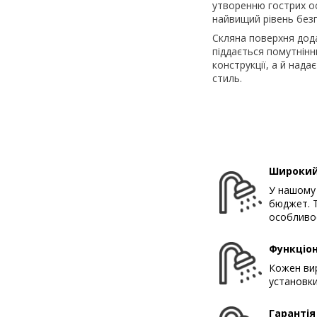
утворенню гострих ос
найвищий рівень безп
Скляна поверхня дода
піддається помутнінню
конструкції, а й нада
стиль.
Широкий
У нашому 
бюджет. Т
особливос
Функціон
Кожен вир
установки
Гарантія