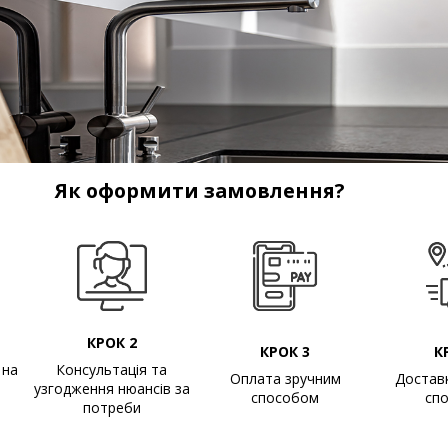
Як оформити замовлення?
КРОК 2
КРОК 3
К
 на
Консультація та
Оплата зручним
Достав
узгодження нюансів за
способом
сп
потреби