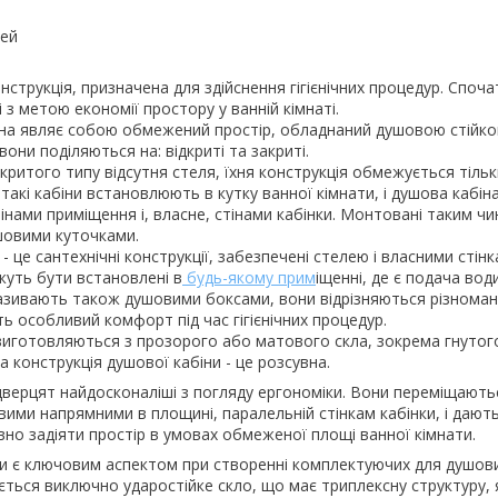
рей
нструкція, призначена для здійснення гігієнічних процедур. Споча
 з метою економії простору у ванній кімнаті.
іна являє собою обмежений простір, обладнаний душовою стійк
 вони поділяються на: відкриті та закриті.
дкритого типу відсутня стеля, їхня конструкція обмежується тіль
такі кабіни встановлюють в кутку ванної кімнати, і душова кабін
нами приміщення і, власне, стінами кабінки. Монтовані таким ч
шовими куточками.
 - це сантехнічні конструкції, забезпечені стелею і власними стінк
ожуть бути встановлені в
будь-якому прим
іщенні, де є подача води 
називають також душовими боксами, вони відрізняються різноман
ть особливий комфорт під час гігієнічних процедур.
виготовляються з прозорого або матового скла, зокрема гнутог
 конструкція душової кабіни - це розсувна.
 дверцят найдосконаліші з погляду ергономіки. Вони переміщають
ими напрямними в площині, паралельній стінкам кабінки, і дают
о задіяти простір в умовах обмеженої площі ванної кімнати.
и є ключовим аспектом при створенні комплектуючих для душови
ється виключно ударостійке скло, що має триплексну структуру, 