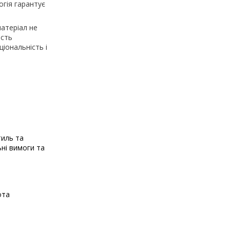
огія гарантує
матеріал не
ість
ціональність і
тиль та
ьні вимоги та
ота