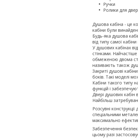
Ручки
Ролики для две
Душова кабіна - це ко
кабіни були винайдені
Будь-яка душова каб
від типу самої кабіни
У душових кабінах ві
стінками. Найчастіше 
обмеженою двома сті
називають також ду
Закриті душові кабіни
боків. Такі моделі м
Кабіни такого типу 
функцій і забезпечую
Двері душових кабін 
Найбільш затребувана
Розсувні конструкції
спеціальними металев
максимально ефективн
Забезпечення безпек
цьому разі застосову