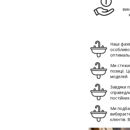
вик
Наші фахі
особливос
оптимальн
Ми стежим
позиції. 
моделей.
Завдяки п
справедли
постійних
Ми подбал
вибираєте
клієнтів.