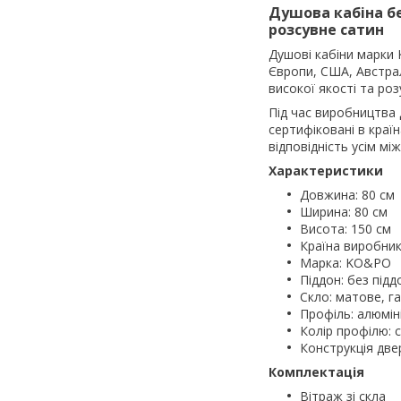
Душова кабіна
б
розсувне сатин
Душові кабіни марки
Європи, США, Австрал
високої якості та роз
Під час виробництва 
сертифіковані в краї
відповідність усім м
Характеристики
Довжина: 80 см
Ширина: 80 см
Висота: 150 см
Країна виробник
Марка: KO&PO
Піддон: без підд
Скло: матове, г
Профіль: алюмін
Колір профілю: 
Конструкція две
Комплектація
Вітраж зі скла