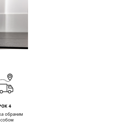
РОК 4
ка обраним
особом