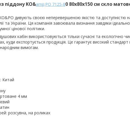
ез піддону
KO&
0 80х80х150 см скло матов
amp;PO 7125-8
 KO&PO дивують своєю неперевершеною якістю та доступністю н
ії та України. Ця компанія завоювала визнання завдяки ідеаль
умної цінової політики.
душових кабін використовуються тільки сучасні та екологічно чис
нах, куди експортується продукція. Це гарантує високий стандарт
іжнародним вимогам.
: Китай
ону
артоване 4 мм
ієвий
сатин
рей: розсувна, на роликах