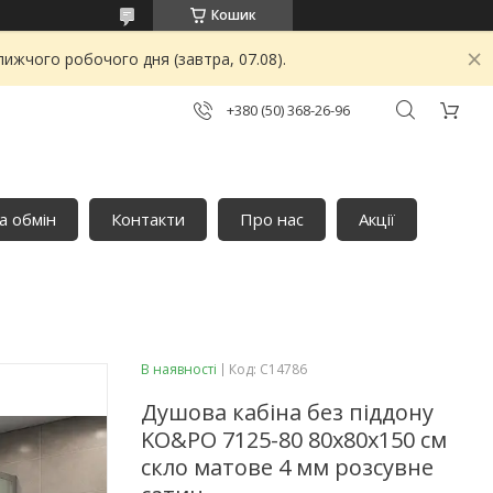
Кошик
ижчого робочого дня (завтра, 07.08).
+380 (50) 368-26-96
а обмін
Контакти
Про нас
Акції
В наявності
Код:
C14786
Душова кабіна без піддону
KO&PO 7125-80 80х80х150 см
скло матове 4 мм розсувне