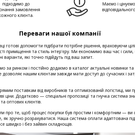
підходимо до
Маємо і цінуєм
онання замовлення
відповідальног
кожного клієнта.
Переваги нашої компанії
вці готові допомогти підібрати потрібне рішення, враховуючи ціл
ті приміщення та стиль інтер'єру. Ми економимо ваш час і сили
і варіанти, які точно підійдуть під ваш запит.
о за ринком і постійно додаємо в каталог актуальні новинки та
Це дозволяє нашим клієнтам завжди мати доступ до сучасних і за
рямим поставкам від виробників та оптимізованій логістиці, ми
ві ціни. Додатково — спеціальні пропозиції та гнучка система з
 та оптових клієнтів.
и про те, щоб процес покупки був простим і комфортним — ви 
, як зручно розрахуватися. Наша система оплати адаптована під 
 Все швидко і без зайвих складнощів.