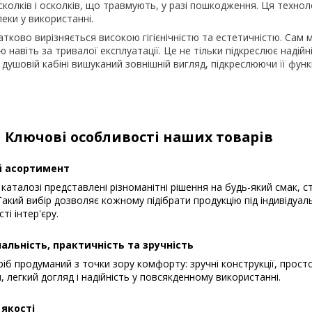
колків і осколків, що травмують, у разі пошкодження. Ця технол
еки у використанні.
тково вирізняється високою гігієнічністю та естетичністю. Сам 
 навіть за тривалої експлуатації. Це не тільки підкреслює надійн
є душовій кабіні вишуканий зовнішній вигляд, підкреслюючи її функ
Ключові особливості наших товарів
 асортимент
каталозі представлені різноманітні рішення на будь-який смак, с
акий вибір дозволяє кожному підібрати продукцію під індивідуал
ті інтер'єру.
альність, практичність та зручність
іб продуманий з точки зору комфорту: зручні конструкції, прост
, легкий догляд і надійність у повсякденному використанні.
 якості