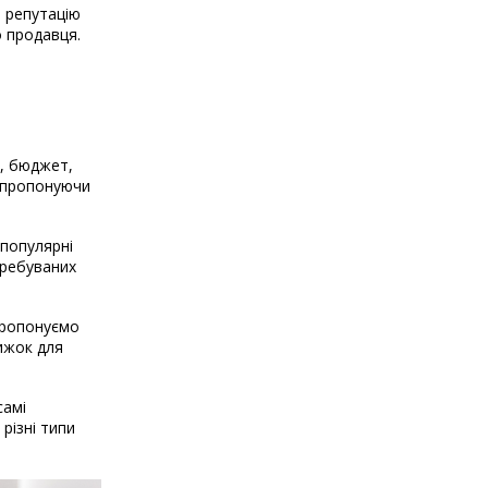
о репутацію
о продавця.
і, бюджет,
, пропонуючи
 популярні
требуваних
 пропонуємо
нижок для
самі
різні типи