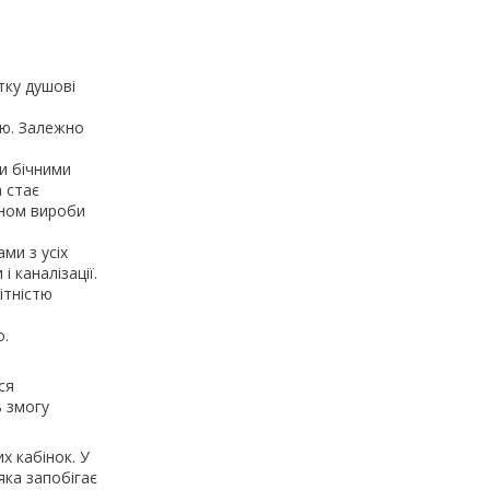
тку душові
ою. Залежно
ки бічними
а стає
ином вироби
ами з усіх
і каналізації.
ітністю
о.
ся
ь змогу
х кабінок. У
яка запобігає