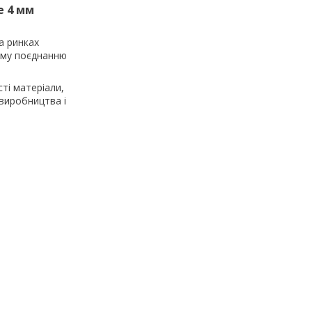
е 4 мм
а ринках
ному поєднанню
ті матеріали,
 виробництва і