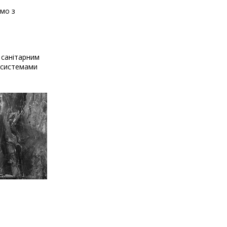
ємо з
 санітарним
и системами