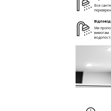
Вся санте
перевірен
Відповід
Ми пропон
вимогам. 
водопост